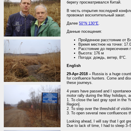
берегу просматривался Китай.
В честь открытия последней конфл
провожал восхитительный закат.
Далее
50°N 130°E
.
Данные посещения:
Пройденное расстояние от В
Время местное на точке: 17.
Расстояние до пересечения п
Высота: 176 м
Погода: дождь, ветер, 8°C.
English
29-Apr-2018 –
Russia is a huge country
for confluence hunters. Come and disc
these journeys.
4 years have passed and I spontaneou
motor rally during the May holidays, a
1. To close the last gray spot in th
Region].
2. To step over the threshold of visiti
3. To open several new confluences th
Looking ahead, I will say that I got gr
Due to lack of time, I had to sleep 3–