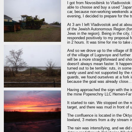
I got from Novosibirsk to Vladivostok
able to choose and buy a used "Japane
car, because non-working weekends an
evening, I decided to prepare for the 
At 3 am I left Vladivostok and at abou
of the Jewish Autonomous Region (for 
Jews in the region). Being in the city
responded positively to my proposal for 
in 2 hours. It was time for me to take
And so we drove up to the village of B
of the village of Lugovoye and further
will be a more straightforward and sh
doesn't always mean faster. It happene
turned out to be terrible: ruts, in som
rarely used and not supported by the r
guards, we found ourselves at a fork 
because the goal was already close..
Having approached the sign with the i
the mine Poperechny LLC Hemen-Far 
It started to rain. We stopped on th
target, and there was mud in front of 
The confluence is located in the Okty
lowland, 3 meters from a dry stream in
The rain was intensifying, and we did n