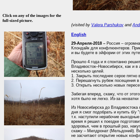
Click on any of the images for the
full-sized picture.
(visited by
Valera Parshukov
and
And
English
29-Апреля-2018 –
Россия – огромная
Клондайк для конфлюентеров. Прие
и вы будете в эйфории от этих пут
Прошло 4 года и я спонтанно решил
Владивосток–Новосибирск, как и в 
несколько целей.
1. Закрыть последнее серое пятно 
2. Перешагнуть рубеж посещения в
3. Открыть несколько новых пересе
Забегая вперед, скажу, что от это
хотя было не легко. Из-за нехватки
Из Новосибирска до Владивостока я
дня я смог подобрать и купить б/у 
т.к. наступили нерабочие выходные
время я решил к поездке подготови
здоровья, чем в прошлый раз, накуп
скажу – Милдронат (Мельдоний). Вы
не засчитают открытие новых конф