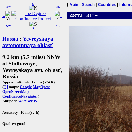
N
{
Main
|
Search
|
Countries
|
Inform
NW
NE
48°N 131°E
W
E
SW
SE
S
Russia
:
Yevreyskaya
avtonomnaya oblast'
9.2 km (5.7 miles) NNW
of Stolbovoye,
Yevreyskaya avt. oblast',
Russia
Approx. altitude: 175 m (574 ft)
(
[?]
maps:
Google
MapQuest
OpenStreetMap
ConfluenceNavigator
)
Antipode:
48°S 49°W
Accuracy: 10 m (32 ft)
Quality: good