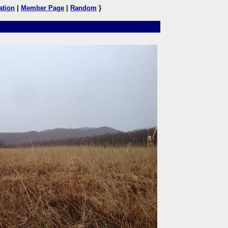
ation
|
Member Page
|
Random
}