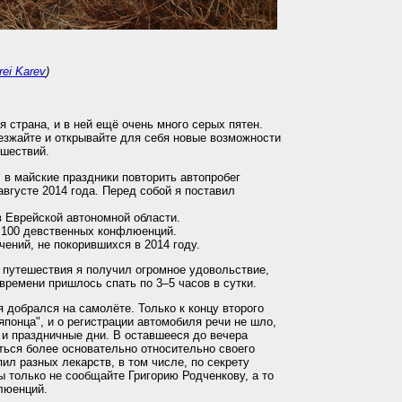
rei Karev
)
 страна, и в ней ещё очень много серых пятен.
зжайте и открывайте для себя новые возможности
ешествий.
 в майские праздники повторить автопробег
августе 2014 года. Перед собой я поставил
в Еврейской автономной области.
 100 девственных конфлюенций.
чений, не покорившихся в 2014 году.
го путешествия я получил огромное удовольствие,
 времени пришлось спать по 3–5 часов в сутки.
 добрался на самолёте. Только к концу второго
"японца", и о регистрации автомобиля речи не шло,
 и праздничные дни. В оставшееся до вечера
ться более основательно относительно своего
ил разных лекарств, в том числе, по секрету
 только не сообщайте Григорию Родченкову, а то
люенций.