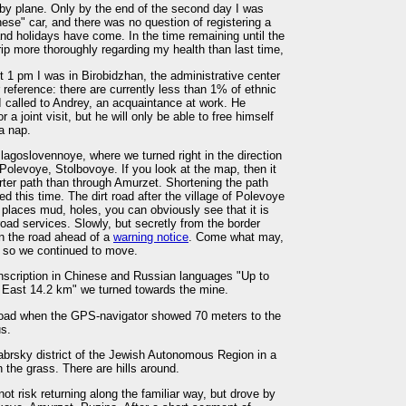
 by plane. Only by the end of the second day I was
se" car, and there was no question of registering a
d holidays have come. In the time remaining until the
trip more thoroughly regarding my health than last time,
t 1 pm I was in Birobidzhan, the administrative center
reference: there are currently less than 1% of ethnic
, I called to Andrey, an acquaintance at work. He
a joint visit, but he will only be able to free himself
 a nap.
lagoslovennoye, where we turned right in the direction
 Polevoye, Stolbovoye. If you look at the map, then it
orter path than through Amurzet. Shortening the path
d this time. The dirt road after the village of Polevoye
e places mud, holes, you can obviously see that it is
oad services. Slowly, but secretly from the border
in the road ahead of a
warning notice
. Come what may,
. so we continued to move.
nscription in Chinese and Russian languages ​​"Up to
East 14.2 km" we turned towards the mine.
e road when the GPS-navigator showed 70 meters to the
us.
abrsky district of the Jewish Autonomous Region in a
 the grass. There are hills around.
ot risk returning along the familiar way, but drove by