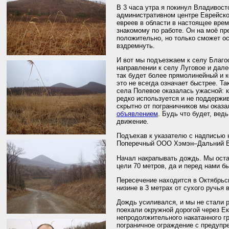
В 3 часа утра я покинул Владивост
административном центре Еврейско
евреев в области в настоящее врем
знакомому по работе. Он на моё п
положительно, но только сможет о
вздремнуть.
И вот мы подъезжаем к селу Благо
направлении к селу Луговое и дале
так будет более прямолинейный и к
это не всегда означает быстрее. Та
села Полевое оказалась ужасной: к
редко используется и не поддержи
скрытно от пограничников мы оказа
объявлением
. Будь что будет, вед
движение.
Подъехав к указателю с надписью н
Поперечный ООО Хэмэн–Дальний Вос
Начал накрапывать дождь. Мы остан
цели 70 метров, да и перед нами бы
Пересечение находится в Октябрьс
низине в 3 метрах от сухого ручья в
Дождь усиливался, и мы не стали р
поехали окружной дорогой через Ек
непродолжительного накатанного г
пограничное ограждение с предупр