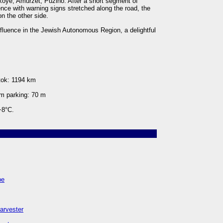
koye, Amurzet, Puzino. After a short segment of
fence with warning signs stretched along the road, the
n the other side.
onfluence in the Jewish Autonomous Region, a delightful
tok: 1194 km
om parking: 70 m
+8°C.
pe
arvester