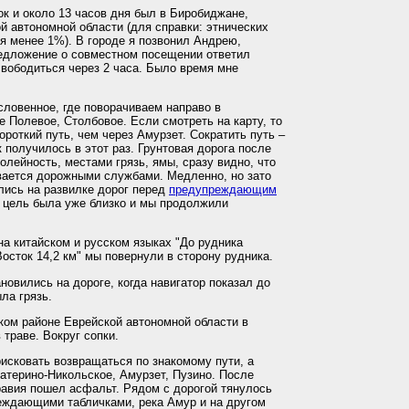
ок и около 13 часов дня был в Биробиджане,
й автономной области (для справки: этнических
я менее 1%). В городе я позвонил Андрею,
редложение о совместном посещении ответил
свободиться через 2 часа. Было время мне
словенное, где поворачиваем направо в
е Полевое, Столбовое. Если смотреть на карту, то
ороткий путь, чем через Амурзет. Сократить путь –
к получилось в этот раз. Грунтовая дорога после
олейность, местами грязь, ямы, сразу видно, что
вается дорожными службами. Медленно, но зато
лись на развилке дорог перед
предупреждающим
ь цель была уже близко и мы продолжили
а китайском и русском языках "До рудника
ток 14,2 км" мы повернули в сторону рудника.
овились на дороге, когда навигатор показал до
ла грязь.
ком районе Еврейской автономной области в
 траве. Вокруг сопки.
исковать возвращаться по знакомому пути, а
атерино-Никольское, Амурзет, Пузино. После
равия пошел асфальт. Рядом с дорогой тянулось
еждающими табличками, река Амур и на другом