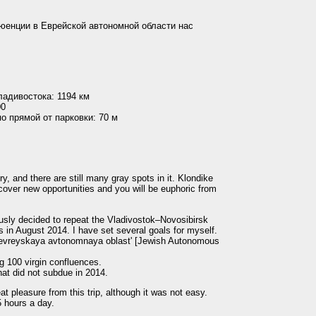
юенции в Еврейской автономной области нас
ладивостока: 1194 км
00
о прямой от парковки: 70 м
, and there are still many gray spots in it. Klondike
over new opportunities and you will be euphoric from
sly decided to repeat the Vladivostok–Novosibirsk
s in August 2014. I have set several goals for myself.
e Yevreyskaya avtonomnaya oblast' [Jewish Autonomous
ng 100 virgin confluences.
at did not subdue in 2014.
eat pleasure from this trip, although it was not easy.
5 hours a day.