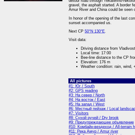
detour road through Yekaterino-Nikols
gravel, the asphalt started. A border 
Amur River and China could be seen o
In honor of the opening of the last c
sunset accompanied us.
Next CP
50°N 130°E
.
Visit data:
Driving distance from Vladivos
Local time: 17:00
Bee-line distance to the CP fr
Elevation: 176 m
Weather condition: rain, wind, 
All pictures
#1: Юг / South
#2: GPS reading
#3: На север / North
#4: На восток / East
#5: На запад / West
#6: Местный пейзаж / Local landsca
#7: Visitors
#8: Сухой ручей / Dry brook
#9: Предупреждающее объявление
#10: Комбайн-вездеход / All-terrain h
#11: Река Амур / Amur river