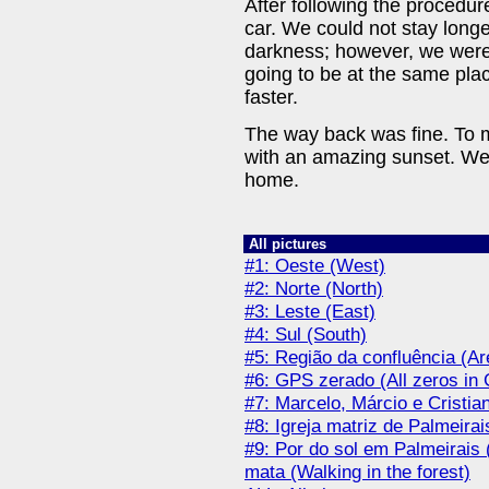
After following the proced
car. We could not stay long
darkness; however, we were 
going to be at the same pla
faster.
The way back was fine. To m
with an amazing sunset. We 
home.
All pictures
#1: Oeste (West)
#2: Norte (North)
#3: Leste (East)
#4: Sul (South)
#5: Região da confluência (Ar
#6: GPS zerado (All zeros in
#7: Marcelo, Márcio e Cristian
#8: Igreja matriz de Palmeira
#9: Por do sol em Palmeirais
mata (Walking in the forest)