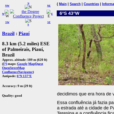
N
{
Main
|
Search
|
Countries
|
Informa
NW
NE
6°S 43°W
W
E
SW
SE
S
Brazil
:
Piauí
8.3 km (5.2 miles) ESE
of Palmeirais, Piauí,
Brazil
Approx. altitude: 189 m (620 ft)
(
[?]
maps:
Google
MapQuest
OpenStreetMap
ConfluenceNavigator
)
Antipode:
6°N 137°E
Accuracy: 9 m (29 ft)
decidimos que era hora de v
Quality: good
Essa confluência já fazia 
a estrada até a cidade de P
Teresina e a confluência fi