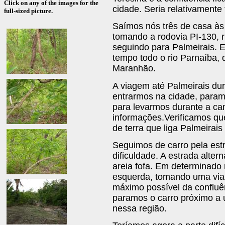
Click on any of the images for the
cidade. Seria relativamente 
full-sized picture.
Saímos nós três de casa às
tomando a rodovia PI-130,
seguindo para Palmeirais. 
tempo todo o rio Parnaíba, 
Maranhão.
A viagem até Palmeirais du
entrarmos na cidade, para
para levarmos durante a c
informações.Verificamos qu
de terra que liga Palmeirai
Seguimos de carro pela est
dificuldade. A estrada alte
areia fofa. Em determinado
esquerda, tomando uma via
máximo possível da confluê
paramos o carro próximo a
nessa região.