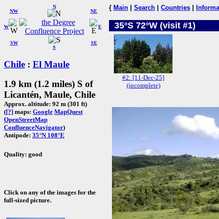
N
{
Main
|
Search
|
Countries
|
Informa
NW
NE
35°S 72°W (visit #1)
W
E
SW
SE
S
Chile
:
El Maule
#2: [11-Dec-25]
1.9 km (1.2 miles) S of
(incomplete)
Licantén, Maule, Chile
Approx. altitude: 92 m (301 ft)
(
[?]
maps:
Google
MapQuest
OpenStreetMap
ConfluenceNavigator
)
Antipode:
35°N 108°E
Quality: good
Click on any of the images for the
full-sized picture.