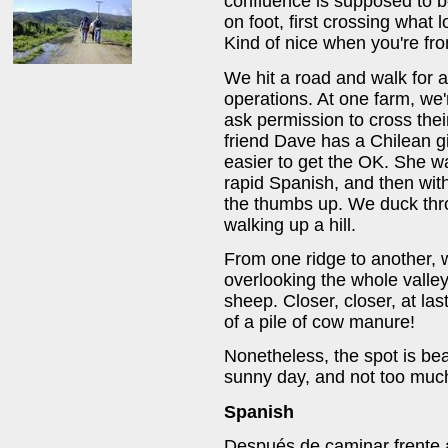
confluence is supposed to be
on foot, first crossing what
Kind of nice when you're fr
We hit a road and walk for a 
operations. At one farm, we'
ask permission to cross thei
friend Dave has a Chilean gi
easier to get the OK. She wal
rapid Spanish, and then wit
the thumbs up. We duck thr
walking up a hill.
From one ridge to another, we
overlooking the whole valle
sheep. Closer, closer, at las
of a pile of cow manure!
Nonetheless, the spot is bea
sunny day, and not too much
Spanish
Después de caminar frente a