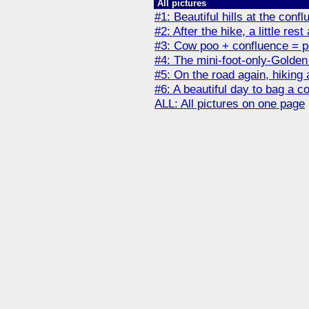
All pictures
#1: Beautiful hills at the confl
#2: After the hike, a little rest
#3: Cow poo + confluence = p
#4: The mini-foot-only-Golden
#5: On the road again, hiking 
#6: A beautiful day to bag a c
ALL: All pictures on one page