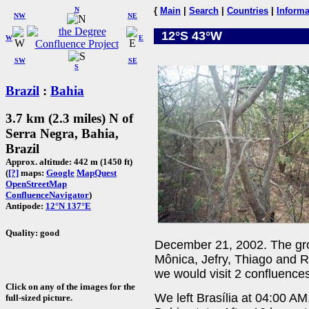
N
{
Main
|
Search
|
Countries
|
Informa
NW
NE
12°S 43°W
W
E
SW
SE
S
Brazil
:
Bahia
3.7 km (2.3 miles) N of
Serra Negra, Bahia,
Brazil
Approx. altitude: 442 m (1450 ft)
(
[?]
maps:
Google
MapQuest
OpenStreetMap
ConfluenceNavigator
)
Antipode:
12°N 137°E
Quality: good
December 21, 2002. The gr
Mônica, Jefry, Thiago and Ro
we would visit 2 confluenc
Click on any of the images for the
We left Brasília at 04:00 AM
full-sized picture.