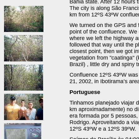
Bahia state. After 12 hours 
The city is along São Francis
km from 12ºS 43ºW conflue
We turned on the GPS and fo
point of the confluence. We g
where we left the highway a
followed that way until the
closest point, then we got in
vegetation from "caatinga" (
Brazil) , little dry and spiny 
Confluence 12ºS 43ºW was 
21, 2002, in Ibotirama’s area
Portuguese
Tinhamos planejado viajar 
km aproximadamente) no di
era formada por 5 pessoas, 
Rodrigo. Aproveitando a via
12ºS 43ºW e a 12ºS 39ºW.