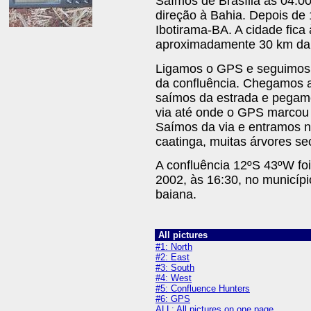
Saímos de Brasília às 04:
direção à Bahia. Depois d
Ibotirama-BA. A cidade fica
aproximadamente 30 km da 
Ligamos o GPS e seguimos 
da confluência. Chegamos
saímos da estrada e pegam
via até onde o GPS marcou 
Saímos da via e entramos n
caatinga, muitas árvores se
A confluência 12ºS 43ºW fo
2002, às 16:30, no municípi
baiana.
All pictures
#1: North
#2: East
#3: South
#4: West
#5: Confluence Hunters
#6: GPS
ALL: All pictures on one page