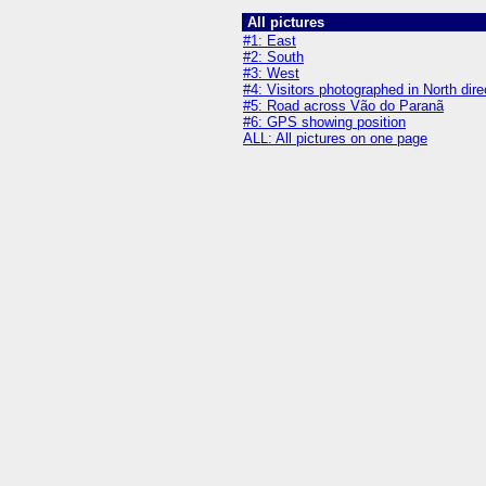
All pictures
#1: East
#2: South
#3: West
#4: Visitors photographed in North dire
#5: Road across Vão do Paranã
#6: GPS showing position
ALL: All pictures on one page