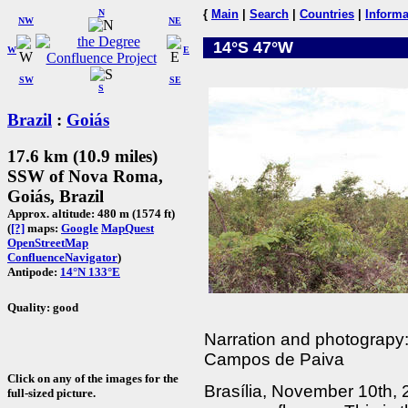
N
{
Main
|
Search
|
Countries
|
Informa
NW
NE
14°S 47°W
W
E
SW
SE
S
Brazil
:
Goiás
17.6 km (10.9 miles)
SSW of Nova Roma,
Goiás, Brazil
Approx. altitude: 480 m (1574 ft)
(
[?]
maps:
Google
MapQuest
OpenStreetMap
ConfluenceNavigator
)
Antipode:
14°N 133°E
Quality: good
Narration and photograpy:
Campos de Paiva
Click on any of the images for the
Brasília, November 10th, 
full-sized picture.