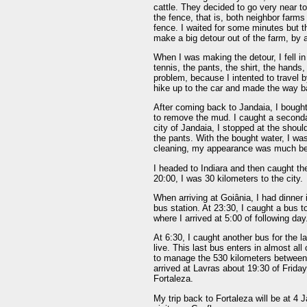
cattle. They decided to go very near to
the fence, that is, both neighbor farm
fence. I waited for some minutes but th
make a big detour out of the farm, by 
When I was making the detour, I fell in
tennis, the pants, the shirt, the hand
problem, because I intented to travel 
hike up to the car and made the way b
After coming back to Jandaia, I bought 
to remove the mud. I caught a secondar
city of Jandaia, I stopped at the shoul
the pants. With the bought water, I wa
cleaning, my appearance was much bett
I headed to Indiara and then caught t
20:00, I was 30 kilometers to the city.
When arriving at Goiânia, I had dinner i
bus station. At 23:30, I caught a bus t
where I arrived at 5:00 of following day
At 6:30, I caught another bus for the la
live. This last bus enters in almost all c
to manage the 530 kilometers between 
arrived at Lavras about 19:30 of Friday,
Fortaleza.
My trip back to Fortaleza will be at 4 J