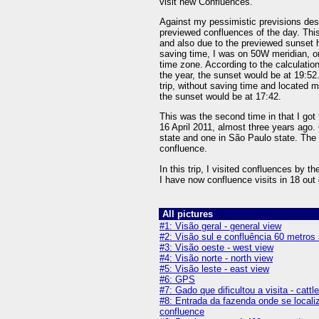
visit new Confluences.
Against my pessimistic previsions des
previewed confluences of the day. This 
and also due to the previewed sunset h
saving time, I was on 50W meridian, on
time zone. According to the calculation
the year, the sunset would be at 19:52.
trip, without saving time and located 
the sunset would be at 17:42.
This was the second time in that I got
16 April 2011, almost three years ago.
state and one in São Paulo state. The n
confluence.
In this trip, I visited confluences by t
I have now confluence visits in 18 out 
All pictures
#1: Visão geral - general view
#2: Visão sul e confluência 60 metros
#3: Visão oeste - west view
#4: Visão norte - north view
#5: Visão leste - east view
#6: GPS
#7: Gado que dificultou a visita - cattl
#8: Entrada da fazenda onde se localiz
confluence