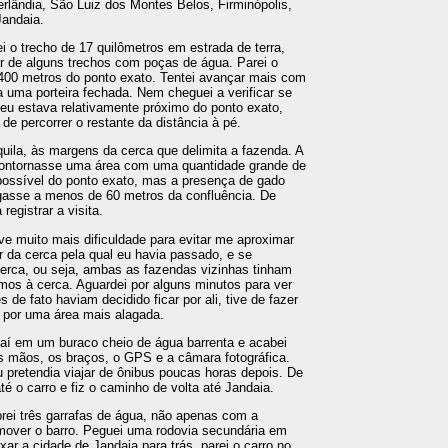
lândia, São Luiz dos Montes Belos, Firminópolis,
Jandaia.
ei o trecho de 17 quilômetros em estrada de terra,
 de alguns trechos com poças de água. Parei o
.400 metros do ponto exato. Tentei avançar mais com
a uma porteira fechada. Nem cheguei a verificar se
eu estava relativamente próximo do ponto exato,
 de percorrer o restante da distância à pé.
quila, às margens da cerca que delimita a fazenda. A
 contornasse uma área com uma quantidade grande de
ossível do ponto exato, mas a presença de gado
gasse a menos de 60 metros da confluência. De
registrar a visita.
ve muito mais dificuldade para evitar me aproximar
 da cerca pela qual eu havia passado, e se
rca, ou seja, ambas as fazendas vizinhas tinham
imos à cerca. Aguardei por alguns minutos para ver
de fato haviam decidido ficar por ali, tive de fazer
, por uma área mais alagada.
aí em um buraco cheio de água barrenta e acabei
as mãos, os braços, o GPS e a câmara fotográfica.
 pretendia viajar de ônibus poucas horas depois. De
é o carro e fiz o caminho de volta até Jandaia.
rei três garrafas de água, não apenas com a
mover o barro. Peguei uma rodovia secundária em
xar a cidade de Jandaia para trás, parei o carro no