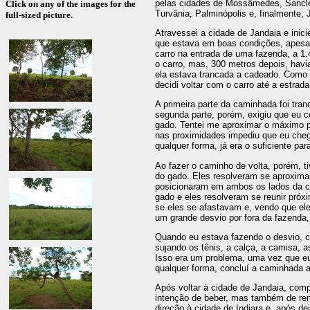
pelas cidades de Mossâmedes, Sancler
Click on any of the images for the
Turvânia, Palminópolis e, finalmente, 
full-sized picture.
Atravessei a cidade de Jandaia e inici
que estava em boas condições, apesar
carro na entrada de uma fazenda, a 1
o carro, mas, 300 metros depois, havi
ela estava trancada a cadeado. Como 
decidi voltar com o carro até a estrada
A primeira parte da caminhada foi tran
segunda parte, porém, exigiu que eu
gado. Tentei me aproximar o máximo p
nas proximidades impediu que eu che
qualquer forma, já era o suficiente para 
Ao fazer o caminho de volta, porém, ti
do gado. Eles resolveram se aproximar
posicionaram em ambos os lados da ce
gado e eles resolveram se reunir próx
se eles se afastavam e, vendo que eles 
um grande desvio por fora da fazenda
Quando eu estava fazendo o desvio, c
sujando os tênis, a calça, a camisa, 
Isso era um problema, uma vez que eu
qualquer forma, concluí a caminhada at
Após voltar à cidade de Jandaia, comp
intenção de beber, mas também de re
direção à cidade de Indiara e, após dei