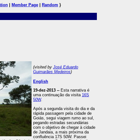
tion
|
Member Page
|
Random
}
(visited by
José Eduardo
Guimarães Medeiros
)
English
19-dez-2013 --
Esta narrativa é
uma continuação da visita
16S
50W
.
Após a segunda visita do dia e da
rápida passagem pela cidade de
Goiás, segui viagem rumo ao sul,
pegando estradas secundárias
com o objetivo de chegar à cidade
de Jandaia, a mais próxima da
confluência 17S 50W. Passei