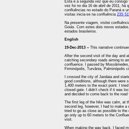
Esta é a segunda vez que eu consigo v
vez foi no dia 16 de abril de 2011, há
confluências no estado do Paraná e um
visitas inicia-se na confluência
23S 5
Na presente viagem, visitei confluênc
Goiás. Com estes dois novos estados,
estados brasileiros.
English
19-Dec-2013 --
This narrative continu
After the second visit of the day and af
catching secondary roads aiming to arr
confluence. I passed by Mossâmedes, 
Firminópolis, Turvânia, Palminópolis cit
I crossed the city of Jandaia and start
good conditions, although there were s
1,400 meters to the exact point. I trie
closed gate. I didn’t check if it was lo
and decided to come back to the road w
The first leg of the hike was calm, at t
second leg, however, I had to make a det
tried to go as close as possible to the
go only up to 60 meters to the Conflue
visit.
When making the way back, I faced mu