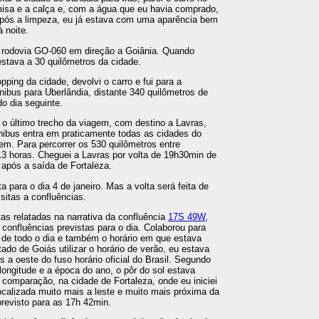
isa e a calça e, com a água que eu havia comprado,
 Após a limpeza, eu já estava com uma aparência bem
 noite.
 a rodovia GO-060 em direção a Goiânia. Quando
estava a 30 quilômetros da cidade.
ping da cidade, devolvi o carro e fui para a
nibus para Uberlândia, distante 340 quilômetros de
o dia seguinte.
 o último trecho da viagem, com destino a Lavras,
ibus entra em praticamente todas as cidades do
em. Para percorrer os 530 quilômetros entre
13 horas. Cheguei a Lavras por volta de 19h30min de
 após a saída de Fortaleza.
a para o dia 4 de janeiro. Mas a volta será feita de
isitas a confluências.
s relatadas na narrativa da confluência
17S 49W
,
 confluências previstas para o dia. Colaborou para
go de todo o dia e também o horário em que estava
tado de Goiás utilizar o horário de verão, eu estava
 a oeste do fuso horário oficial do Brasil. Segundo
 longitude e a época do ano, o pôr do sol estava
e comparação, na cidade de Fortaleza, onde eu iniciei
ocalizada muito mais a leste e muito mais próxima da
previsto para as 17h 42min.