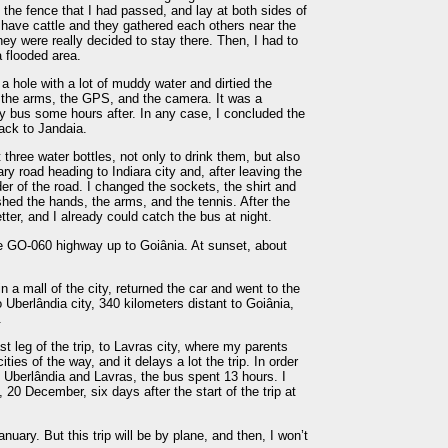
 the fence that I had passed, and lay at both sides of
s have cattle and they gathered each others near the
ey were really decided to stay there. Then, I had to
a flooded area.
 a hole with a lot of muddy water and dirtied the
s, the arms, the GPS, and the camera. It was a
by bus some hours after. In any case, I concluded the
ack to Jandaia.
three water bottles, not only to drink them, but also
y road heading to Indiara city and, after leaving the
der of the road. I changed the sockets, the shirt and
shed the hands, the arms, and the tennis. After the
er, and I already could catch the bus at night.
he GO-060 highway up to Goiânia. At sunset, about
n a mall of the city, returned the car and went to the
o Uberlândia city, 340 kilometers distant to Goiânia,
.
st leg of the trip, to Lavras city, where my parents
ities of the way, and it delays a lot the trip. In order
Uberlândia and Lavras, the bus spent 13 hours. I
 20 December, six days after the start of the trip at
anuary. But this trip will be by plane, and then, I won’t