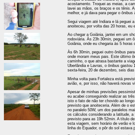
acostamento. Troquei as meias, a cam
lavei as mãos, os braços e os tênis.
melhor, e já dava para pegar o ônibus à
Segui viagem até Indiara e lá peguei
anoiteceu, por volta das 20 horas, eu 
Ao chegar a Goiânia, jantei em um shop
rodoviária. Às 23h 30min, peguei um ô
Goiânia, onde eu chegaria às 5 horas d
Às 6h 30min, peguei outro ônibus para
onde moram meus pais. Este último ôn
caminho, o que atrasa bastante a viag
Uberlândia e Lavras, o ônibus gastou 
sexta-feira, 20 de dezembro, seis dias
Minha volta para Fortaleza está previst
avião, e, por isso, não haverá novas v
Apesar de minhas previsões pessimista
eu acabei conseguindo realizar as três
isto o fato de não ter chovido ao lon
previsto que anoiteceria. Além de o es
no paralelo 50W, um dos paralelos mais
os cálculos considerando a latitude, a
previsto para as 19h 52min. A título d
esta viagem, sem horário de verão e l
linha do Equador, o pôr do sol estava 