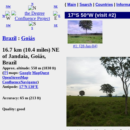
N
{
Main
|
Search
|
Countries
|
Informa
NW
NE
17°S 50°W (visit #2)
W
E
SW
SE
S
Brazil
:
Goiás
#1: [28-Jan-04]
16.7 km (10.4 miles) NE
of Jandaia, Goiás,
Brazil
Approx. altitude: 558 m (1830 ft)
(
[?]
maps:
Google
MapQuest
OpenStreetMap
ConfluenceNavigator
)
Antipode:
17°N 130°E
Accuracy: 65 m (213 ft)
Quality: good