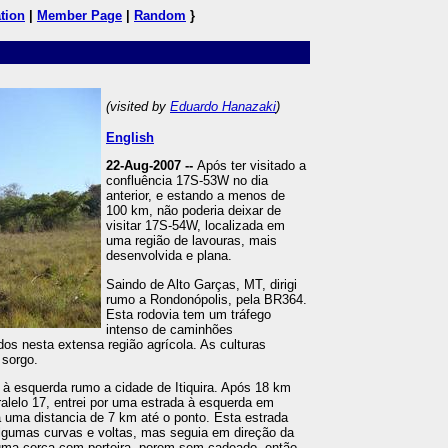
tion
|
Member Page
|
Random
}
(visited by
Eduardo Hanazaki
)
English
22-Aug-2007 --
Após ter visitado a
confluência 17S-53W no dia
anterior, e estando a menos de
100 km, não poderia deixar de
visitar 17S-54W, localizada em
uma região de lavouras, mais
desenvolvida e plana.
Saindo de Alto Garças, MT, dirigi
rumo a Rondonópolis, pela BR364.
Esta rodovia tem um tráfego
intenso de caminhões
dos nesta extensa região agrícola. As culturas
 sorgo.
 à esquerda rumo a cidade de Itiquira. Após 18 km
aralelo 17, entrei por uma estrada à esquerda em
 uma distancia de 7 km até o ponto. Esta estrada
algumas curvas e voltas, mas seguia em direção da
uma cerca com porteira, porem sem cadeado, então