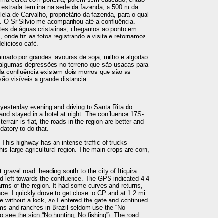
A estrada termina na sede da fazenda, a 500 m da
ilela de Carvalho, proprietário da fazenda, para o qual
nto. O Sr Silvio me acompanhou até a confluência.
tes de águas cristalinas, chegamos ao ponto em
onde fiz as fotos registrando a visita e retornamos
elicioso café.
inado por grandes lavouras de soja, milho e algodão.
m algumas depressões no terreno que são usadas para
da confluência existem dois morros que são as
ão visíveis a grande distancia.
 yesterday evening and driving to Santa Rita do
and stayed in a hotel at night. The confluence 17S-
errain is flat, the roads in the region are better and
ndatory to do that.
This highway has an intense traffic of trucks
his large agricultural region. The main crops are corn,
t gravel road, heading south to the city of Itiquira.
ned left towards the confluence. The GPS indicated 4.4
farms of the region. It had some curves and returns,
ence. I quickly drove to get close to CP and at 1.2 mi
e without a lock, so I entered the gate and continued
arms and ranches in Brazil seldom use the “No
 see the sign “No hunting, No fishing”). The road