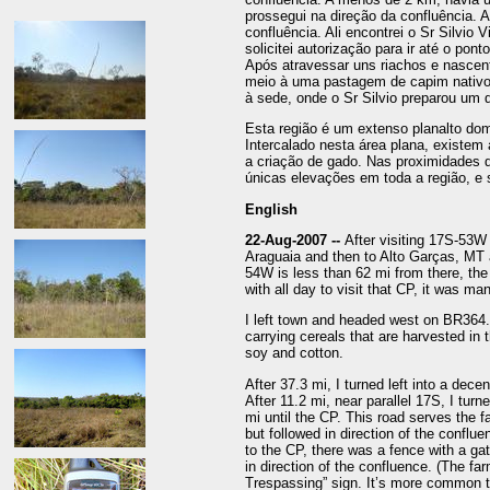
prossegui na direção da confluência. 
confluência. Ali encontrei o Sr Silvio V
solicitei autorização para ir até o po
Após atravessar uns riachos e nascen
meio à uma pastagem de capim nativo, 
à sede, onde o Sr Silvio preparou um d
Esta região é um extenso planalto dom
Intercalado nesta área plana, existe
a criação de gado. Nas proximidades 
únicas elevações em toda a região, e s
English
22-Aug-2007 --
After visiting 17S-53W
Araguaia and then to Alto Garças, MT 
54W is less than 62 mi from there, the t
with all day to visit that CP, it was ma
I left town and headed west on BR364. 
carrying cereals that are harvested in t
soy and cotton.
After 37.3 mi, I turned left into a decen
After 11.2 mi, near parallel 17S, I tur
mi until the CP. This road serves the 
but followed in direction of the conflu
to the CP, there was a fence with a gat
in direction of the confluence. (The f
Trespassing” sign. It’s more common to