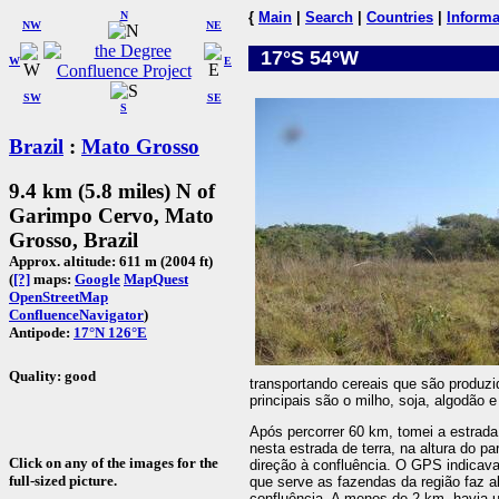
N
{
Main
|
Search
|
Countries
|
Informa
NW
NE
17°S 54°W
W
E
SW
SE
S
Brazil
:
Mato Grosso
9.4 km (5.8 miles) N of
Garimpo Cervo, Mato
Grosso, Brazil
Approx. altitude: 611 m (2004 ft)
(
[?]
maps:
Google
MapQuest
OpenStreetMap
ConfluenceNavigator
)
Antipode:
17°N 126°E
Quality: good
transportando cereais que são produzi
principais são o milho, soja, algodão e
Após percorrer 60 km, tomei a estrada
nesta estrada de terra, na altura do p
Click on any of the images for the
direção à confluência. O GPS indicava
full-sized picture.
que serve as fazendas da região faz 
confluência. A menos de 2 km, havia 