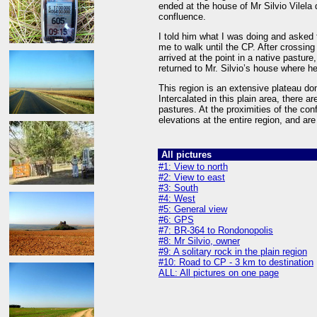
ended at the house of Mr Silvio Vilela 
confluence.
I told him what I was doing and asked f
me to walk until the CP. After crossin
arrived at the point in a native pasture
returned to Mr. Silvio’s house where he
This region is an extensive plateau do
Intercalated in this plain area, there a
pastures. At the proximities of the con
elevations at the entire region, and are
All pictures
#1: View to north
#2: View to east
#3: South
#4: West
#5: General view
#6: GPS
#7: BR-364 to Rondonopolis
#8: Mr Silvio, owner
#9: A solitary rock in the plain region
#10: Road to CP - 3 km to destination
ALL: All pictures on one page