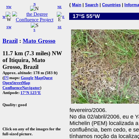
N
{
Main
|
Search
|
Countries
|
Informa
NW
NE
17°S 55°W
W
E
SW
SE
S
Brazil
:
Mato Grosso
11.7 km (7.3 miles) NW
of Itiquira, Mato
Grosso, Brazil
Approx. altitude: 178 m (583 ft)
(
[?]
maps:
Google
MapQuest
OpenStreetMap
ConfluenceNavigator
)
Antipode:
17°N 125°E
Quality: good
fevereiro/2006.
No dia 02/abril/2006, eu e
Michelin (PEM) localizada a
Click on any of the images for the
confluência, bem cedo, e 
full-sized picture.
tínhamos noção da localiz