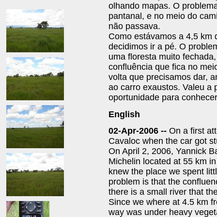
olhando mapas. O problema 
pantanal, e no meio do cam
não passava.
Como estávamos a 4,5 km da
decidimos ir a pé. O proble
uma floresta muito fechad
confluência que fica no me
volta que precisamos dar, 
ao carro exaustos. Valeu 
oportunidade para conhecer
English
02-Apr-2006 --
On a first at
Cavaloc when the car got st
On April 2, 2006, Yannick Ba
Michelin located at 55 km in 
knew the place we spent litt
problem is that the conflue
there is a small river that t
Since we where at 4.5 km f
way was under heavy vegeta