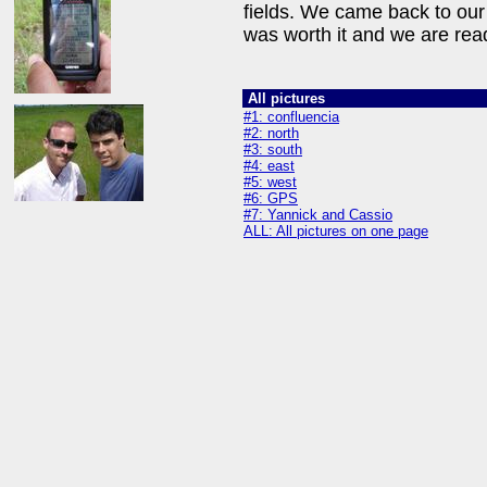
fields. We came back to our
was worth it and we are ready
All pictures
#1: confluencia
#2: north
#3: south
#4: east
#5: west
#6: GPS
#7: Yannick and Cassio
ALL: All pictures on one page