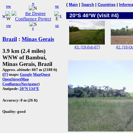
N
{
Main
|
Search
|
Countries
|
Informa
NW
NE
20°S 46°W (visit #4)
W
E
SW
SE
S
Brazil
:
Minas Gerais
#3: [19-Feb-07]
#2: [10-Oc
3.9 km (2.4 miles)
WNW of Bambuí,
Minas Gerais, Brazil
Approx. altitude: 667 m (2188 ft)
(
[?]
maps:
Google
MapQuest
OpenStreetMap
ConfluenceNavigator
)
Antipode:
20°N 134°E
Accuracy: 8 m (26 ft)
Quality: good