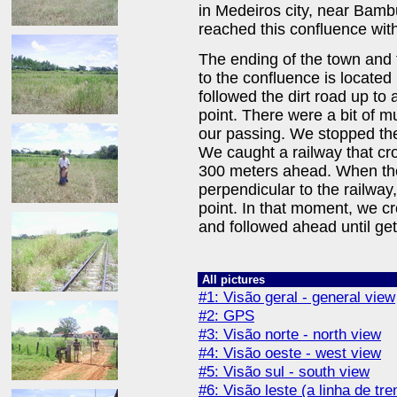
in Medeiros city, near Bamb
reached this confluence wit
The ending of the town and t
to the confluence is located 
followed the dirt road up to
point. There were a bit of mu
our passing. We stopped the 
We caught a railway that cr
300 meters ahead. When the
perpendicular to the railway
point. In that moment, we c
and followed ahead until ge
All pictures
#1: Visão geral - general view
#2: GPS
#3: Visão norte - north view
#4: Visão oeste - west view
#5: Visão sul - south view
#6: Visão leste (a linha de tr