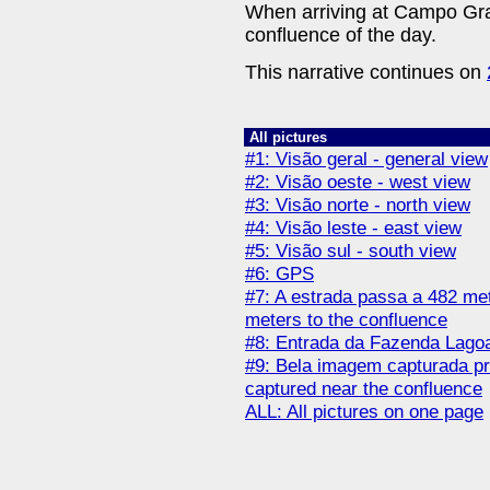
When arriving at Campo Gra
confluence of the day.
This narrative continues on
All pictures
#1: Visão geral - general view
#2: Visão oeste - west view
#3: Visão norte - north view
#4: Visão leste - east view
#5: Visão sul - south view
#6: GPS
#7: A estrada passa a 482 met
meters to the confluence
#8: Entrada da Fazenda Lago
#9: Bela imagem capturada pró
captured near the confluence
ALL: All pictures on one page