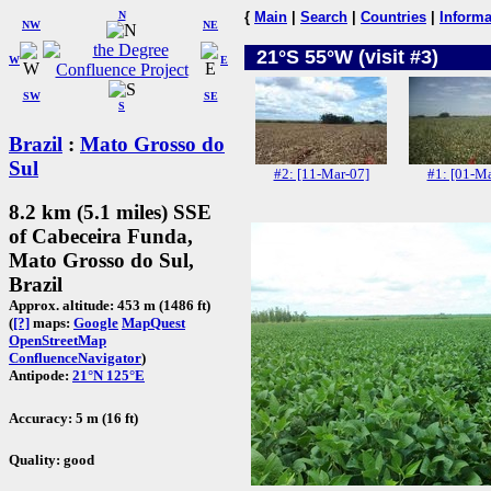
N
{
Main
|
Search
|
Countries
|
Informa
NW
NE
21°S 55°W (visit #3)
W
E
SW
SE
S
Brazil
:
Mato Grosso do
Sul
#2: [11-Mar-07]
#1: [01-Ma
8.2 km (5.1 miles) SSE
of Cabeceira Funda,
Mato Grosso do Sul,
Brazil
Approx. altitude: 453 m (1486 ft)
(
[?]
maps:
Google
MapQuest
OpenStreetMap
ConfluenceNavigator
)
Antipode:
21°N 125°E
Accuracy: 5 m (16 ft)
Quality: good