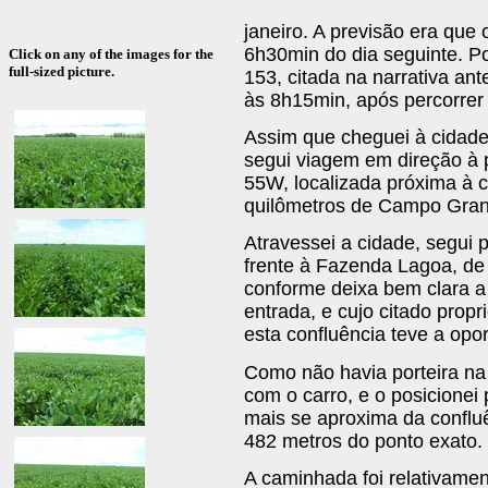
janeiro. A previsão era que
6h30min do dia seguinte. P
Click on any of the images for the
full-sized picture.
153, citada na narrativa an
às 8h15min, após percorrer
Assim que cheguei à cidade
segui viagem em direção à p
55W, localizada próxima à c
quilômetros de Campo Gra
Atravessei a cidade, segui 
frente à Fazenda Lagoa, de p
conforme deixa bem clara a
entrada, e cujo citado propr
esta confluência teve a op
Como não havia porteira na 
com o carro, e o posicionei
mais se aproxima da confluê
482 metros do ponto exato.
A caminhada foi relativament