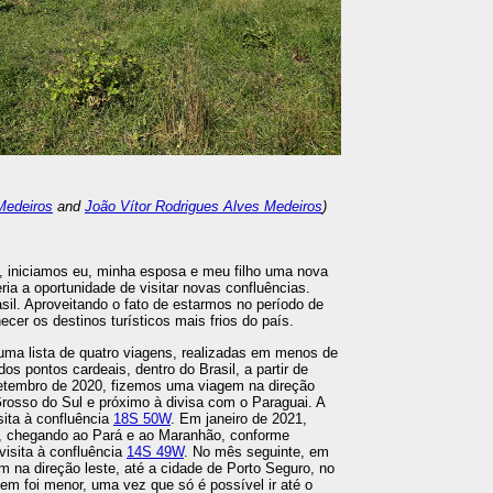
Medeiros
and
João Vítor Rodrigues Alves Medeiros
)
ho, iniciamos eu, minha esposa e meu filho uma nova
ria a oportunidade de visitar novas confluências.
sil. Aproveitando o fato de estarmos no período de
cer os destinos turísticos mais frios do país.
a lista de quatro viagens, realizadas em menos de
os pontos cardeais, dentro do Brasil, a partir de
tembro de 2020, fizemos uma viagem na direção
rosso do Sul e próximo à divisa com o Paraguai. A
ita à confluência
18S 50W
. Em janeiro de 2021,
, chegando ao Pará e ao Maranhão, conforme
visita à confluência
14S 49W
. No mês seguinte, em
m na direção leste, até a cidade de Porto Seguro, no
agem foi menor, uma vez que só é possível ir até o