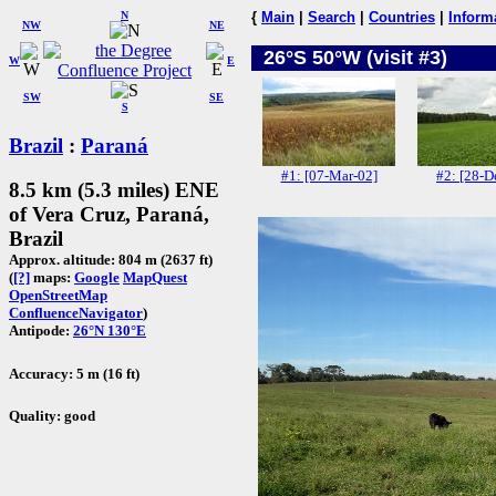
N
{
Main
|
Search
|
Countries
|
Inform
NW
NE
26°S 50°W (visit #3)
W
E
SW
SE
S
Brazil
:
Paraná
#1: [07-Mar-02]
#2: [28-D
8.5 km (5.3 miles) ENE
of Vera Cruz, Paraná,
Brazil
Approx. altitude: 804 m (2637 ft)
(
[?]
maps:
Google
MapQuest
OpenStreetMap
ConfluenceNavigator
)
Antipode:
26°N 130°E
Accuracy: 5 m (16 ft)
Quality: good