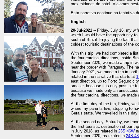
proximidades do hotel. Viajamos neste
Esta narrativa continua na tentativa d
English
20-Jul-2021 --
Friday, July 16, my wif
which I would have the opportunity to 
south of Brazil. Enjoying the fact that
coldest touristic destinations of the co
With this trip, we had completed a list
the four cardinal directions, inside Br
September 2020, we made a trip in wes
near the border with Paraguay. The narr
January 2021, we made a trip in north 
related in the narrative that starts at
1
east direction, up to Porto Seguro city,
smaller, because it is only possible to
because we made only an unsuccessf
the four cardinal directions, we made a
At the first day of the trip, Friday, we
where my parents live, stopping to hav
Gerais state. We travelled in this day
At the second day, Saturday, we trave
the first touristic destination of our tr
in July 2018, as related in
23S 46W
na
September 2020, as related in
24S 4