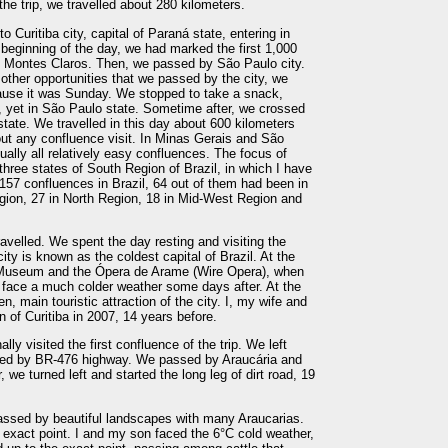
 the trip, we travelled about 280 kilometers.
o Curitiba city, capital of Paraná state, entering in
 beginning of the day, we had marked the first 1,000
 in Montes Claros. Then, we passed by São Paulo city.
ll other opportunities that we passed by the city, we
ecause it was Sunday. We stopped to take a snack,
y, yet in São Paulo state. Sometime after, we crossed
 state. We travelled in this day about 600 kilometers
out any confluence visit. In Minas Gerais and São
tually all relatively easy confluences. The focus of
 three states of South Region of Brazil, in which I have
 157 confluences in Brazil, 64 out of them had been in
gion, 27 in North Region, 18 in Mid-West Region and
ravelled. We spent the day resting and visiting the
city is known as the coldest capital of Brazil. At the
 Museum and the Ópera de Arame (Wire Opera), when
face a much colder weather some days after. At the
, main touristic attraction of the city. I, my wife and
 of Curitiba in 2007, 14 years before.
ally visited the first confluence of the trip. We left
aded by BR-476 highway. We passed by Araucária and
 we turned left and started the long leg of dirt road, 19
assed by beautiful landscapes with many Araucarias.
exact point. I and my son faced the 6°C cold weather,