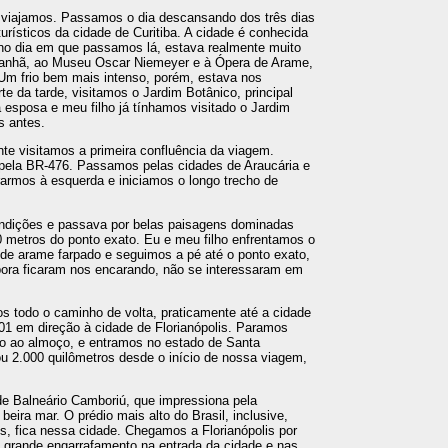
o viajamos. Passamos o dia descansando dos três dias
urísticos da cidade de Curitiba. A cidade é conhecida
, no dia em que passamos lá, estava realmente muito
manhã, ao Museu Oscar Niemeyer e à Ópera de Arame,
m frio bem mais intenso, porém, estava nos
e da tarde, visitamos o Jardim Botânico, principal
a esposa e meu filho já tínhamos visitado o Jardim
s antes.
ente visitamos a primeira confluência da viagem.
pela BR-476. Passamos pelas cidades de Araucária e
rarmos à esquerda e iniciamos o longo trecho de
ondições e passava por belas paisagens dominadas
0 metros do ponto exato. Eu e meu filho enfrentamos o
de arame farpado e seguimos a pé até o ponto exato,
ora ficaram nos encarando, não se interessaram em
os todo o caminho de volta, praticamente até a cidade
01 em direção à cidade de Florianópolis. Paramos
ão ao almoço, e entramos no estado de Santa
ou 2.000 quilômetros desde o início de nossa viagem,
e Balneário Camboriú, que impressiona pela
beira mar. O prédio mais alto do Brasil, inclusive,
s, fica nessa cidade. Chegamos a Florianópolis por
 grande engarrafamento na entrada da cidade e nas