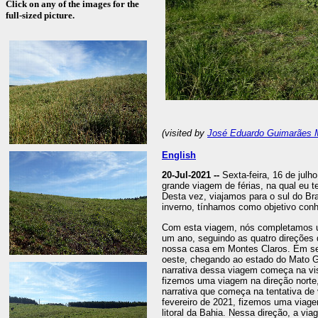
Click on any of the images for the
full-sized picture.
(visited by
José Eduardo Guimarães 
English
20-Jul-2021 --
Sexta-feira, 16 de jul
grande viagem de férias, na qual eu te
Desta vez, viajamos para o sul do Bra
inverno, tínhamos como objetivo conhe
Com esta viagem, nós completamos um
um ano, seguindo as quatro direções d
nossa casa em Montes Claros. Em se
oeste, chegando ao estado do Mato G
narrativa dessa viagem começa na vis
fizemos uma viagem na direção norte
narrativa que começa na tentativa de 
fevereiro de 2021, fizemos uma viage
litoral da Bahia. Nessa direção, a vi