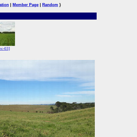
ation
|
Member Page
|
Random
}
ec-03]