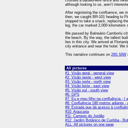
crossed a barbed-wire fence and hiked
although looking to us, aren’t intereste
After registering the confluence, we ma
then, we caught BR-101 heading to Flor
stopped to take a snack, replacing the
leg, the car marked 2,000 kilometers s
We passed by Balneário Camboriú city,
the beach. By the way, the tallest bui
lies in this city. We arrived at Floria
city entrance and near the hotel. We t
This narrative continues on
29S 50W
All pictures
#1: Visão geral - general view
#2: Visão oeste - west view
#3: Visão norte - north view
#4: Visão leste - east view
#5: Visão sul - south view
#6: GPS
#7: Eu e meu filho na confluência - I
#8: Confluência 190 metros adiante -
#9: Estrada que dá acesso à confluênc
#10: Araucaria
#11: Campos do Jordão
#12: Jardim Botânico de Curitiba - Bo
ALL: All pictures on one page