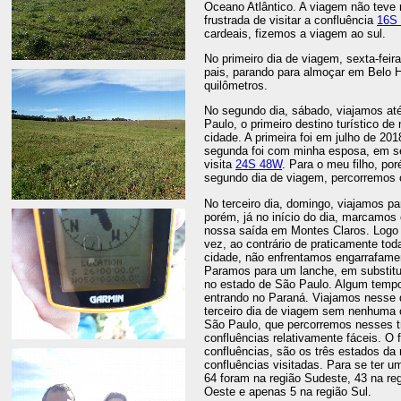
Oceano Atlântico. A viagem não teve n
frustrada de visitar a confluência
16S
cardeais, fizemos a viagem ao sul.
No primeiro dia de viagem, sexta-fei
pais, parando para almoçar em Belo 
quilômetros.
No segundo dia, sábado, viajamos at
Paulo, o primeiro destino turístico de
cidade. A primeira foi em julho de 201
segunda foi com minha esposa, em set
visita
24S 48W
. Para o meu filho, por
segundo dia de viagem, percorremos 
No terceiro dia, domingo, viajamos par
porém, já no início do dia, marcamos 
nossa saída em Montes Claros. Logo 
vez, ao contrário de praticamente t
cidade, não enfrentamos engarrafame
Paramos para um lanche, em substitui
no estado de São Paulo. Algum tempo 
entrando no Paraná. Viajamos nesse 
terceiro dia de viagem sem nenhuma c
São Paulo, que percorremos nesses trê
confluências relativamente fáceis. O 
confluências, são os três estados da 
confluências visitadas. Para se ter um
64 foram na região Sudeste, 43 na reg
Oeste e apenas 5 na região Sul.