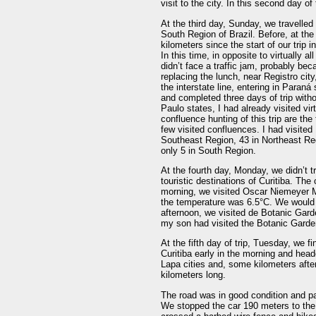
visit to the city. In this second day of
At the third day, Sunday, we travelled t
South Region of Brazil. Before, at the
kilometers since the start of our trip
In this time, in opposite to virtually a
didn’t face a traffic jam, probably b
replacing the lunch, near Registro cit
the interstate line, entering in Paraná
and completed three days of trip with
Paulo states, I had already visited vir
confluence hunting of this trip are the
few visited confluences. I had visited
Southeast Region, 43 in Northeast Re
only 5 in South Region.
At the fourth day, Monday, we didn’t t
touristic destinations of Curitiba. The 
morning, we visited Oscar Niemeyer
the temperature was 6.5°C. We would 
afternoon, we visited de Botanic Garden
my son had visited the Botanic Garden
At the fifth day of trip, Tuesday, we fin
Curitiba early in the morning and he
Lapa cities and, some kilometers after,
kilometers long.
The road was in good condition and p
We stopped the car 190 meters to the 