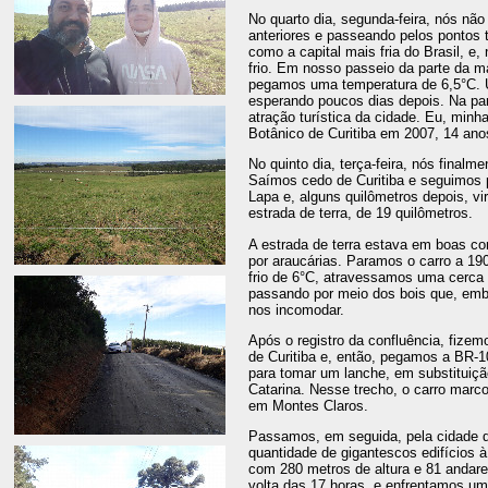
No quarto dia, segunda-feira, nós nã
anteriores e passeando pelos pontos t
como a capital mais fria do Brasil, e
frio. Em nosso passeio da parte da 
pegamos uma temperatura de 6,5°C. U
esperando poucos dias depois. Na part
atração turística da cidade. Eu, minh
Botânico de Curitiba em 2007, 14 ano
No quinto dia, terça-feira, nós finalm
Saímos cedo de Curitiba e seguimos 
Lapa e, alguns quilômetros depois, vi
estrada de terra, de 19 quilômetros.
A estrada de terra estava em boas c
por araucárias. Paramos o carro a 19
frio de 6°C, atravessamos uma cerca 
passando por meio dos bois que, emb
nos incomodar.
Após o registro da confluência, fizem
de Curitiba e, então, pegamos a BR-1
para tomar um lanche, em substituiç
Catarina. Nesse trecho, o carro marc
em Montes Claros.
Passamos, em seguida, pela cidade d
quantidade de gigantescos edifícios à 
com 280 metros de altura e 81 andare
volta das 17 horas, e enfrentamos um