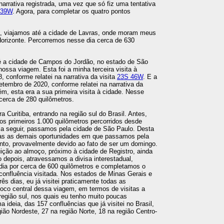
arrativa registrada, uma vez que só fiz uma tentativa
 39W
. Agora, para completar os quatro pontos
ra, viajamos até a cidade de Lavras, onde moram meus
Horizonte. Percorremos nesse dia cerca de 630
é a cidade de Campos do Jordão, no estado de São
 nossa viagem. Esta foi a minha terceira visita à
8, conforme relatei na narrativa da visita
23S 46W
. E a
embro de 2020, conforme relatei na narrativa da
ém, esta era a sua primeira visita à cidade. Nesse
cerca de 280 quilômetros.
a Curitiba, entrando na região sul do Brasil. Antes,
os primeiros 1.000 quilômetros percorridos desde
a seguir, passamos pela cidade de São Paulo. Desta
odas as demais oportunidades em que passamos pela
nto, provavelmente devido ao fato de ser um domingo.
ção ao almoço, próximo à cidade de Registro, ainda
depois, atravessamos a divisa interestadual,
dia por cerca de 600 quilômetros e completamos o
onfluência visitada. Nos estados de Minas Gerais e
s dias, eu já visitei praticamente todas as
foco central dessa viagem, em termos de visitas a
região sul, nos quais eu tenho muito poucas
a ideia, das 157 confluências que já visitei no Brasil,
ião Nordeste, 27 na região Norte, 18 na região Centro-