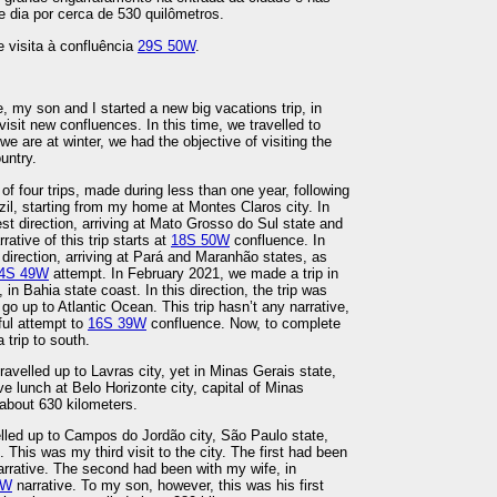
 dia por cerca de 530 quilômetros.
e visita à confluência
29S 50W
.
e, my son and I started a new big vacations trip, in
visit new confluences. In this time, we travelled to
 we are at winter, we had the objective of visiting the
untry.
 of four trips, made during less than one year, following
azil, starting from my home at Montes Claros city. In
t direction, arriving at Mato Grosso do Sul state and
ative of this trip starts at
18S 50W
confluence. In
direction, arriving at Pará and Maranhão states, as
4S 49W
attempt. In February 2021, we made a trip in
 in Bahia state coast. In this direction, the trip was
 go up to Atlantic Ocean. This trip hasn’t any narrative,
ul attempt to
16S 39W
confluence. Now, to complete
 trip to south.
 travelled up to Lavras city, yet in Minas Gerais state,
e lunch at Belo Horizonte city, capital of Minas
 about 630 kilometers.
lled up to Campos do Jordão city, São Paulo state,
ip. This was my third visit to the city. The first had been
rrative. The second had been with my wife, in
8W
narrative. To my son, however, this was his first