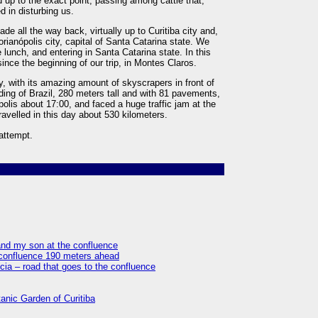
 up to the exact point, passing among cattle that,
d in disturbing us.
de all the way back, virtually up to Curitiba city and,
ianópolis city, capital of Santa Catarina state. We
 lunch, and entering in Santa Catarina state. In this
ince the beginning of our trip, in Montes Claros.
 with its amazing amount of skyscrapers in front of
lding of Brazil, 280 meters tall and with 81 pavements,
nópolis about 17:00, and faced a huge traffic jam at the
ravelled in this day about 530 kilometers.
attempt.
 and my son at the confluence
 confluence 190 meters ahead
ia – road that goes to the confluence
tanic Garden of Curitiba