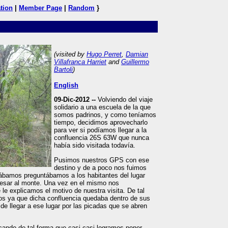
tion
|
Member Page
|
Random
}
(visited by
Hugo Perret
,
Damian
Villafranca Harriet
and
Guillermo
Bartoli
)
English
09-Dic-2012 --
Volviendo del viaje
solidario a una escuela de la que
somos padrinos, y como teníamos
tiempo, decidimos aprovecharlo
para ver si podíamos llegar a la
confluencia 26S 63W que nunca
había sido visitada todavía.
Pusimos nuestros GPS con ese
destino y de a poco nos fuimos
bamos preguntábamos a los habitantes del lugar
resar al monte. Una vez en el mismo nos
le explicamos el motivo de nuestra visita. De tal
s ya que dicha confluencia quedaba dentro de sus
de llegar a ese lugar por las picadas que se abren
cando de tal forma que casi-casi logramos poner