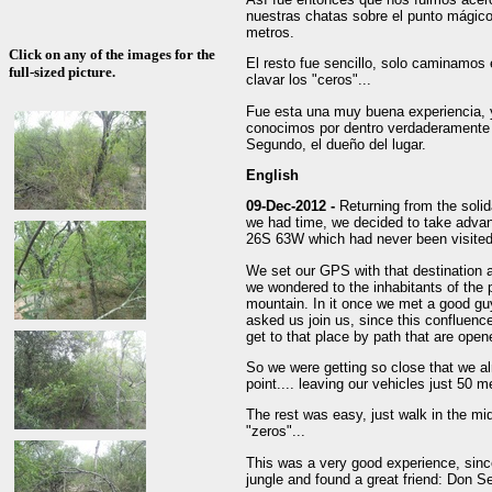
nuestras chatas sobre el punto mágico
metros.
Click on any of the images for the
El resto fue sencillo, solo caminamos
full-sized picture.
clavar los "ceros"...
Fue esta una muy buena experiencia, y
conocimos por dentro verdaderamente 
Segundo, el dueño del lugar.
English
09-Dec-2012 -
Returning from the solid
we had time, we decided to take advant
26S 63W which had never been visited
We set our GPS with that destination a
we wondered to the inhabitants of the
mountain. In it once we met a good guy
asked us join us, since this confluenc
get to that place by path that are opene
So we were getting so close that we a
point.... leaving our vehicles just 50 m
The rest was easy, just walk in the mid
"zeros"...
This was a very good experience, since 
jungle and found a great friend: Don S