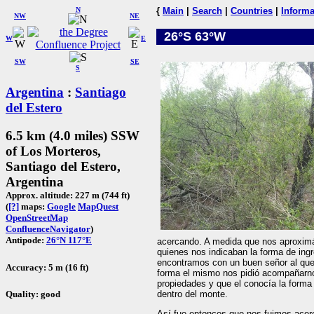
N
{
Main
|
Search
|
Countries
|
Informa
NW
NE
26°S 63°W
W
E
SW
SE
S
Argentina
:
Santiago
del Estero
6.5 km (4.0 miles) SSW
of Los Morteros,
Santiago del Estero,
Argentina
Approx. altitude: 227 m (744 ft)
(
[?]
maps:
Google
MapQuest
OpenStreetMap
ConfluenceNavigator
)
Antipode:
26°N 117°E
acercando. A medida que nos aproximá
quienes nos indicaban la forma de ing
encontramos con un buen señor al que 
Accuracy: 5 m (16 ft)
forma el mismo nos pidió acompañarno
propiedades y que el conocía la forma 
dentro del monte.
Quality: good
Así fue entonces que nos fuimos acer