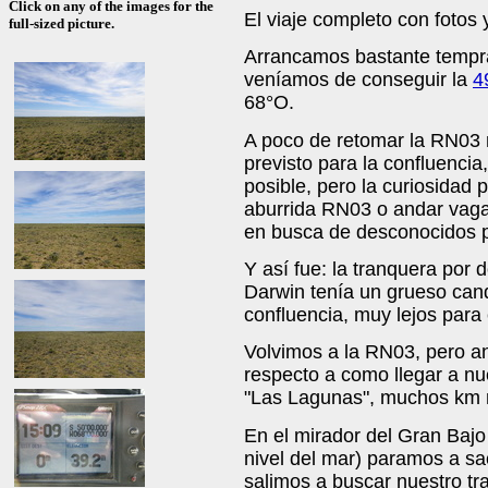
Click on any of the images for the
El viaje completo con fotos y
full-sized picture.
Arrancamos bastante tempr
veníamos de conseguir la
4
68°O.
A poco de retomar la RN03 
previsto para la confluencia
posible, pero la curiosidad p
aburrida RN03 o andar vaga
en busca de desconocidos p
Y así fue: la tranquera por
Darwin tenía un grueso can
confluencia, muy lejos para 
Volvimos a la RN03, pero a
respecto a como llegar a nue
"Las Lagunas", muchos km m
En el mirador del Gran Bajo
nivel del mar) paramos a sac
salimos a buscar nuestro tra