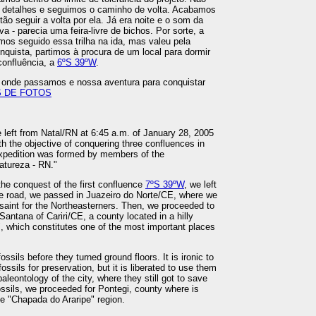
s detalhes e seguimos o caminho de volta. Acabamos
ão seguir a volta por ela. Já era noite e o som da
 - parecia uma feira-livre de bichos. Por sorte, a
ermos seguido essa trilha na ida, mas valeu pela
onquista, partimos à procura de um local para dormir
confluência, a
6ºS 39ºW
.
is onde passamos e nossa aventura para conquistar
 DE FOTOS
 left from Natal/RN at 6:45 a.m. of January 28, 2005
th the objective of conquering three confluences in
 expedition was formed by members of the
atureza - RN."
 the conquest of the first confluence
7ºS 39ºW
, we left
e road, we passed in Juazeiro do Norte/CE, where we
saint for the Northeasterners. Then, we proceeded to
Santana of Cariri/CE, a county located in a hilly
, which constitutes one of the most important places
ssils before they turned ground floors. It is ironic to
fossils for preservation, but it is liberated to use them
aleontology of the city, where they still got to save
sils, we proceeded for Pontegi, county where is
he "Chapada do Araripe" region.