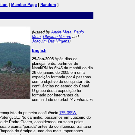
tion
|
Member Page
|
Random
}
(visited by
Andre Mota
,
Paulo
Mota
,
Ubiratan Nazare
and
Joaquim Das Virgens
)
English
29-Jan-2005
Após dias de
planejamento, partimos de
Natal/RN às 6h45 da manhã do dia
28 de janeiro de 2005 em uma
expedição formada por 4 pessoas
com o objetivo de conquistar três
confluências no estado do Ceará.
O grupo desta expedição foi
formado por integrantes da
comunidade do orkut
“Aventureiros
 conquista da primeira confluência
7ºS 39ºW
,
 Potengi/CE. No caminho, passamos em Juazeiro do
o de Padre Cícero, considerado um santo pelos
ssa próxima “parada” antes da confluência, Santana
 Chapada do Araripe e uma das mais importantes