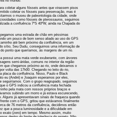
ácea no mundo.
ra coletar alguns fósseis antes que virassem pisos
rmitido coletar os fósseis para preservação, mas é
isitarmos o museu de paleontologia da cidade, onde
ciosidades como fósseis de pterossauros, seguimos
alizada a confluência 7ºS 40ºW, ainda na Chapada do
, pegamos uma estrada de chão em péssimas
sando um pouco de bom senso aliado ao uso do GPS
 caminho até bem próximo da confluência, em um
o do sítio, Seu Dudu, conseguimos uma informação de
 do ponto que queríamos, às margens de um rio.
cia possui uma mata verde exuberante, com árvores
isagens semi-áridas, comuns no interior da região
 em que chegamos próximo ao rio, onde deixamos o
or volta das 17h00. Chegando no leito do rio,
placa da confluência. Nisso, Paulo e Black
nto eu (André) e Joaquim esperamos por eles,
de seguiríamos. Com o grupo reagrupado, seguimos
 que o GPS indicou a confluência mata fechada
minho pela mata com nossos próprios braços e
stávamos subindo um morro e já estava escurecendo,
o. Alguns já apresentavam sinais de fraqueza quando
frente com o GPS, gritou que estávamos finalmente
rca de 76 metros da confluência, decidimos então
ez que a pouca luminosidade e a dificuldade em
nto exato (zero) em tempo. Mesmo assim, muito
mos dentro do limite de tolerância do projeto. Não