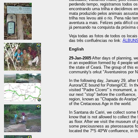
perdendo tempo, registramos todos o
encontrando uma trilha e decidimos ent
mata produzido pelos animais assustava
trilha nos levou até o rio. Pena não t
aventura a mais. Felizes pela difícil c
já pensando na conquista da próxima 
Veja todas as fotos de todos os loca
das três confluências no link:
ÁLBUNS
English
29-Jan-2005
After days of planning, we
in an expedition formed by 4 people wi
the state of Ceará. The group of this
community's orkut "Aventureiros por N
In the following day, January 29, after
Aurora/CE bound for Potengi/CE. In th
visited "Padre Cícero"´s monument, a 
our next "stop" before the confluence, 
region, known as "Chapada do Araripe"
of the Cretaceous Age in the world.
In Santana do Cariri, we collect some fo
know that is not allowed to collect the 
as floor. After we visit the museum of p
some preciousness as pterossauros fos
located the 7ºS 40ºW confluence, in t