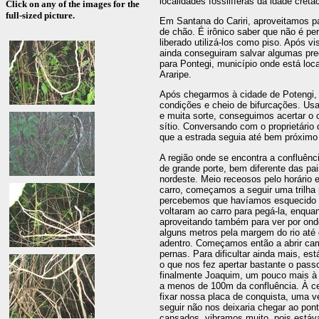
localidades fossilíferas da idade cret
Click on any of the images for the
full-sized picture.
Em Santana do Cariri, aproveitamos pa
de chão. É irônico saber que não é pe
liberado utilizá-los como piso. Após v
ainda conseguiram salvar algumas pre
para Pontegi, município onde está loc
Araripe.
Após chegarmos à cidade de Potengi
condições e cheio de bifurcações. U
e muita sorte, conseguimos acertar o
sítio. Conversando com o proprietári
que a estrada seguia até bem próximo
A região onde se encontra a confluên
de grande porte, bem diferente das pa
nordeste. Meio receosos pelo horário
carro, começamos a seguir uma trilha p
percebemos que havíamos esquecido a 
voltaram ao carro para pegá-la, enqua
aproveitando também para ver por on
alguns metros pela margem do rio até
adentro. Começamos então a abrir ca
pernas. Para dificultar ainda mais, e
o que nos fez apertar bastante o pass
finalmente Joaquim, um pouco mais à 
a menos de 100m da confluência. À ce
fixar nossa placa de conquista, uma v
seguir não nos deixaria chegar ao po
cansados, vibramos muito, pois estáva