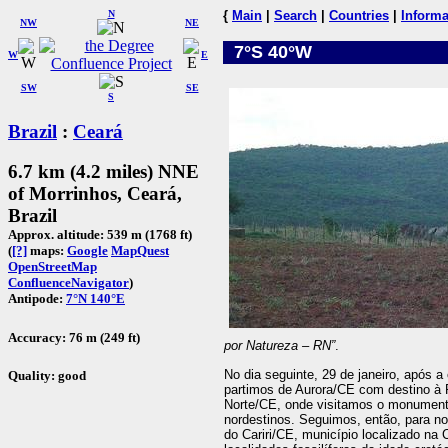
N
{
Main
|
Search
|
Countries
|
Informa
NW
NE
7°S 40°W
W
E
SW
SE
S
Brazil
:
Ceará
6.7 km (4.2 miles) NNE
of Morrinhos, Ceará,
Brazil
Approx. altitude: 539 m (1768 ft)
(
[?]
maps:
Google
MapQuest
OpenStreetMap
ConfluenceNavigator
)
Antipode:
7°N 140°E
Accuracy: 76 m (249 ft)
por Natureza – RN”
.
No dia seguinte, 29 de janeiro, após a
Quality: good
partimos de Aurora/CE com destino à
Norte/CE, onde visitamos o monument
nordestinos. Seguimos, então, para no
do Cariri/CE, município localizado na