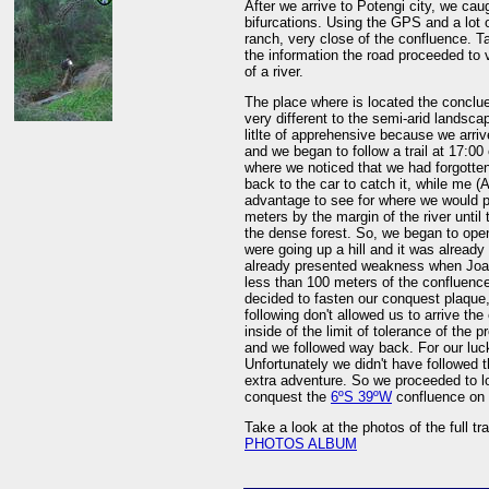
After we arrive to Potengi city, we caug
bifurcations. Using the GPS and a lot 
ranch, very close of the confluence. Ta
the information the road proceeded to 
of a river.
The place where is located the conclue
very different to the semi-arid landsc
litlte of apprehensive because we arriv
and we began to follow a trail at 17:00 o
where we noticed that we had forgotte
back to the car to catch it, while me 
advantage to see for where we would p
meters by the margin of the river until
the dense forest. So, we began to open
were going up a hill and it was alread
already presented weakness when Joaqu
less than 100 meters of the confluenc
decided to fasten our conquest plaque, 
following don't allowed us to arrive t
inside of the limit of tolerance of the p
and we followed way back. For our luck, 
Unfortunately we didn't have followed t
extra adventure. So we proceeded to lo
conquest the
6ºS 39ºW
confluence on 
Take a look at the photos of the full tr
PHOTOS ALBUM