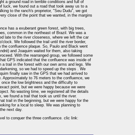
ht a ground road in terrible conditions and full of
of luck, we found out a road that took away us to a
lking to the ranch's proprietor, "Seu Dudu", we got
very close of the point that we wanted, in the margins
nce has a exuberant green forest, with big trees,
apes, common in the northeast of Brazil. We was a
ed late to the river closeness, where we left the car
'clock. We followed the trail until the river border,
n the confluence plaque. So, Paulo and Black went
(André) and Joaquim waited for them, also taking
roceed. With the rearranged group, we followed some
 that GPS indicated that the confluence was inside of
 a trail in the forest with our own arms and legs. We
y darkening, so we had to speed up the steps . We
im finally saw in the GPS that we had arrived to
e. Approximately to 76 meters to the confluence, we
once the low brightness and the difficulty to
he exact point, but we were happy because we were
roject. No wasting time, we registered all the details
we found a trail that took us until the river.
hat trail in the beginning, but we were happy for the
oking for a local to sleep. We was planning to
the next day.
avel to conquer the three confluence. clic link: