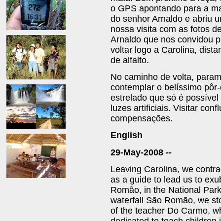
o GPS apontando para a ma
do senhor Arnaldo e abriu 
nossa visita com as fotos 
Arnaldo que nos convidou p
voltar logo a Carolina, dis
de alfalto.
No caminho de volta, param
contemplar o belíssimo pôr-
estrelado que só é possível
luzes artificiais. Visitar c
compensações.
English
29-May-2008 --
Leaving Carolina, we contrac
as a guide to lead us to exu
Romão, in the National Par
waterfall São Romão, we sto
of the teacher Do Carmo, wh
dedicated to teach children 