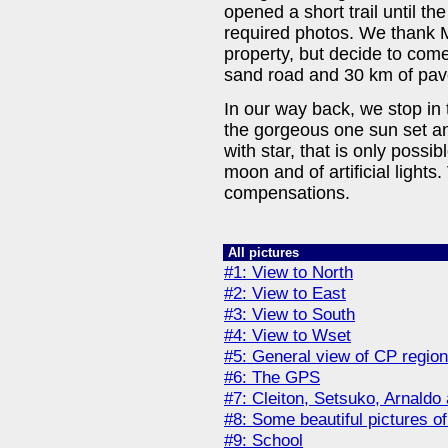
opened a short trail until the
required photos. We thank Mr
property, but decide to come
sand road and 30 km of pav
In our way back, we stop in 
the gorgeous one sun set a
with star, that is only possib
moon and of artificial lights
compensations.
All pictures
#1: View to North
#2: View to East
#3: View to South
#4: View to Wset
#5: General view of CP region
#6: The GPS
#7: Cleiton, Setsuko, Arnald
#8: Some beautiful pictures o
#9: School