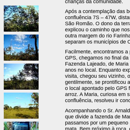
crianças da comunidade.
Após a contemplação das be
confluência 7S – 47W, dist
São Romão. O dono da terra
explicou o caminho que nos 
outra margem do rio Farinh
separam os municípios de Ca
Facilmente, encontramos a 
GPS, chegamos no final da 
Fazenda Lajeado, de Maria
anos no local. Enquanto ex
visita, chegou seu vizinho, 
gentilmente, se prontificou 
o local apontado pelo GPS 
arroz. A Maria, curiosa em 
confluência, resolveu ir con
Acompanhando o Sr. Arnald
que divide a fazenda de M
passamos por um pequeno a
mata. Bem próximo à roça,