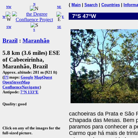
N
{
Main
|
Search
|
Countries
|
Informa
NW
NE
7°S 47°W
W
E
SW
SE
S
Brazil
:
Maranhão
5.8 km (3.6 miles) ESE
of Cabeceirinha,
Maranhão, Brazil
Approx. altitude: 281 m (921 ft)
(
[?]
maps:
Google
MapQuest
OpenStreetMap
ConfluenceNavigator
)
Antipode:
7°N 133°E
Quality: good
cachoeiras da Prata e São
Chapada das Mesas. Bem p
paramos para conhecer a pe
Click on any of the images for the
Carmo que há mais de trinta
full-sized picture.