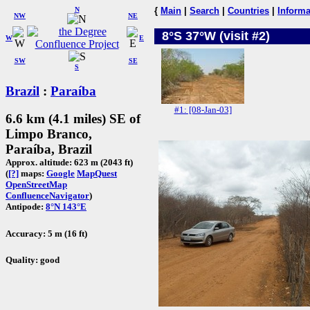
N
{
Main
|
Search
|
Countries
|
Informa
NW
NE
8°S 37°W (visit #2)
W
E
SW
SE
S
Brazil
:
Paraíba
#1: [08-Jan-03]
6.6 km (4.1 miles) SE of
Limpo Branco,
Paraíba, Brazil
Approx. altitude: 623 m (2043 ft)
(
[?]
maps:
Google
MapQuest
OpenStreetMap
ConfluenceNavigator
)
Antipode:
8°N 143°E
Accuracy: 5 m (16 ft)
Quality: good