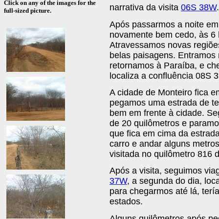
Click on any of the images for the
narrativa da visita
06S 38W
.
full-sized picture.
Após passarmos a noite em 
novamente bem cedo, às 6 
Atravessamos novas regiões
belas paisagens. Entramos
retornamos à Paraíba, e ch
localiza a confluência 08S 
A cidade de Monteiro fica 
pegamos uma estrada de te
bem em frente à cidade. Se
de 20 quilômetros e paramo
que fica em cima da estrada
carro e andar alguns metros
visitada no quilômetro 816 
Após a visita, seguimos vi
37W
, a segunda do dia, loc
para chegarmos até lá, terí
estados.
Alguns quilômetros após pe