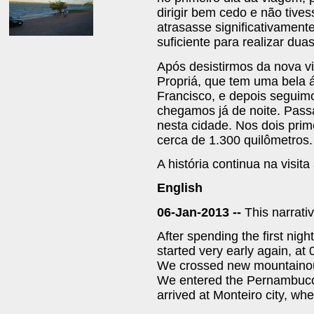
dirigir bem cedo e não tive
atrasasse significativamen
suficiente para realizar dua
Após desistirmos da nova v
Propriá, que tem uma bela 
Francisco, e depois seguim
chegamos já de noite. Pass
nesta cidade. Nos dois pri
cerca de 1.300 quilômetros.
A história continua na visit
English
06-Jan-2013 --
This narrati
After spending the first nigh
started very early again, at
We crossed new mountainous
We entered the Pernambuco 
arrived at Monteiro city, wh