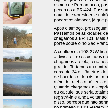
estado de Pernambuco, pas
pegamos a BR-424. Passamo
natal do ex-presidente Lul
podermos almoçar, já que p
Após o almoço, prosseguim
Passamos pelas cidades de 
chegamos à BR-101. Mais a
ponte sobre o rio São Franc
A confluência 10S 37W fica 
à divisa entre os estados d
chegamos até ela, teríamos
grande. Teríamos que entrar
cerca de 34 quilômetros de
de Lourdes e depois por mai
além do trecho à pé, cujo gr
Quando chegamos a Propriá,
eu calculei que seria totalm
registrá-la e ainda voltar a
disso, percebi que não seria
no primeiro dia da viagem,