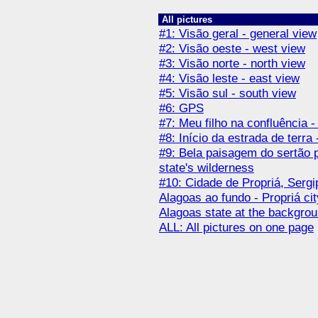
All pictures
#1: Visão geral - general view
#2: Visão oeste - west view
#3: Visão norte - north view
#4: Visão leste - east view
#5: Visão sul - south view
#6: GPS
#7: Meu filho na confluência 
#8: Início da estrada de terra 
#9: Bela paisagem do sertão p
state's wilderness
#10: Cidade de Propriá, Sergi
Alagoas ao fundo - Propriá cit
Alagoas state at the backgro
ALL: All pictures on one page