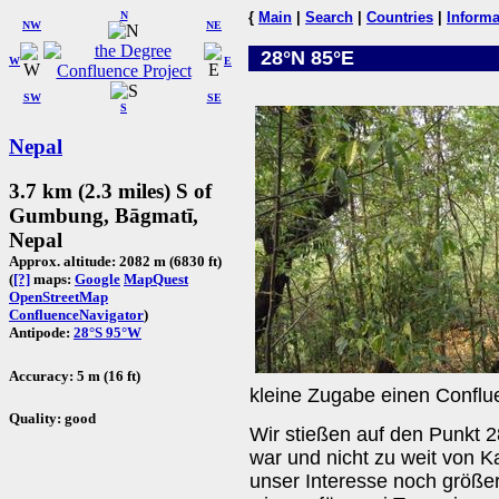
N
{
Main
|
Search
|
Countries
|
Informa
NW
NE
28°N 85°E
W
E
SW
SE
S
Nepal
3.7 km (2.3 miles) S of
Gumbung, Bāgmatī,
Nepal
Approx. altitude: 2082 m (6830 ft)
(
[?]
maps:
Google
MapQuest
OpenStreetMap
ConfluenceNavigator
)
Antipode:
28°S 95°W
Accuracy: 5 m (16 ft)
kleine Zugabe einen Conflu
Quality: good
Wir stießen auf den Punkt 
war und nicht zu weit von K
unser Interesse noch größer