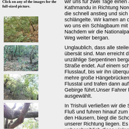
wir uns für zwei Tage einen 
Click on any of the images for the
full-sized picture.
Kathmandu in Richtung Nord
die schnell anstieg und sic
schlängelte. Wir kamen an d
wo uns ein Schlagbaum mit 
Nachdem wir die Nationalpar
Weg weiter bergan.
Unglaublich, dass alle stei
übersät sind. Man erreicht 
unzählige Serpentinen berga
Straße endet. Auf einem sc
Flusslauf, bis wir ihn über
mehre große Hängebrücken. 
Flusstal und trafen dann au
Gebirge führt.Unser Fahrer 
ausgewählt.
In Trishuli verließen wir di
Fluß und fuhren hinauf zum
den Häusern, biegt die Schot
unserer Richtung liegen. Es