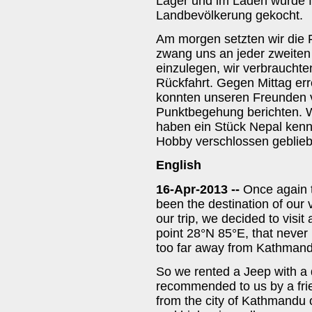
Lager und im Laden wurde f
Landbevölkerung gekocht.
Am morgen setzten wir die F
zwang uns an jeder zweiten
einzulegen, wir verbrauchte
Rückfahrt. Gegen Mittag err
konnten unseren Freunden v
Punktbegehung berichten. W
haben ein Stück Nepal kenn
Hobby verschlossen geblie
English
16-Apr-2013 --
Once again 
been the destination of our 
our trip, we decided to visi
point 28°N 85°E, that never
too far away from Kathmandu
So we rented a Jeep with a 
recommended to us by a fr
from the city of Kathmandu o