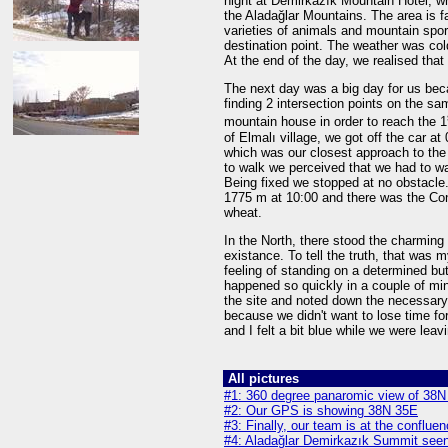
night at Demirkazık Mountain Hotel, whi
the Aladağlar Mountains. The area is fa
varieties of animals and mountain spo
destination point. The weather was co
At the end of the day, we realised tha
The next day was a big day for us bec
finding 2 intersection points on the sa
mountain house in order to reach the 1
of Elmalı village, we got off the car 
which was our closest approach to the 
to walk we perceived that we had to wa
Being fixed we stopped at no obstacle.
1775 m at 10:00 and there was the Con
wheat.
In the North, there stood the charming
existance. To tell the truth, that was 
feeling of standing on a determined but 
happened so quickly in a couple of m
the site and noted down the necessary
because we didn't want to lose time for
and I felt a bit blue while we were leav
All pictures
#1: 360 degree panaromic view of 38
#2: Our GPS is showing 38N 35E
#3: Finally, our team is at the conflu
#4: Aladağlar Demirkazık Summit seen