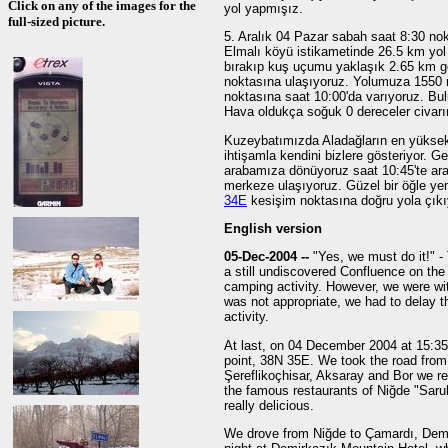
Click on any of the images for the
yol yapmışız.
full-sized picture.
5. Aralık 04 Pazar sabah saat 8:30 nok
Elmalı köyü istikametinde 26.5 km yol 
bırakıp kuş uçumu yaklaşık 2.65 km 
noktasına ulaşıyoruz. Yolumuza 1550 r
noktasına saat 10:00'da varıyoruz. Bulu
Hava oldukça soğuk 0 dereceler civarı
Kuzeybatımızda Aladağların en yüksek
ihtişamla kendini bizlere gösteriyor. Ge
arabamıza dönüyoruz saat 10:45'te ara
merkeze ulaşıyoruz. Güzel bir öğle y
34E
kesişim noktasına doğru yola çıkı
English version
05-Dec-2004 --
"Yes, we must do it!" 
a still undiscovered Confluence on the
camping activity. However, we were wit
was not appropriate, we had to delay t
activity.
At last, on 04 December 2004 at 15:35 
point, 38N 35E. We took the road from 
Şereflikoçhisar, Aksaray and Bor we r
the famous restaurants of Niğde "Saruh
really delicious.
We drove from Niğde to Çamardı, Demi