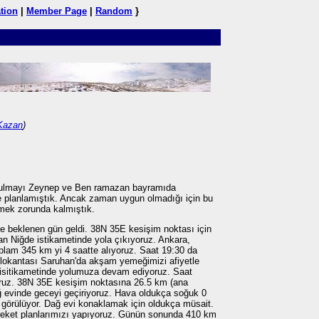
tion
|
Member Page
|
Random
}
Kazan
)
bulmayı Zeynep ve Ben ramazan bayramıda
de planlamıştık. Ancak zaman uygun olmadığı için bu
emek zorunda kalmıştık.
te beklenen gün geldi. 38N 35E kesişim noktası için
n Niğde istikametinde yola çıkıyoruz. Ankara,
oplam 345 km yi 4 saatte alıyoruz. Saat 19:30 da
 lokantası Saruhan'da akşam yemeğimizi afiyetle
isitikametinde yolumuza devam ediyoruz. Saat
ruz. 38N 35E kesişim noktasına 26.5 km (ana
 evinde geceyi geçiriyoruz. Hava oldukça soğuk 0
lı görülüyor. Dağ evi konaklamak için oldukça müsait.
areket planlarımızı yapıyoruz. Günün sonunda 410 km