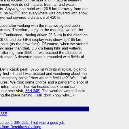
ch is located on the skirt and in natural beauty of
mous with its rich nature, fresh air and water,
rts. Anyway, the hotel was 26.5 km far away from our
ld, below 0˚C and everywhere was covered with snow.
t we had covered a distance of 410 km.
ause after working with the map we agreed upon
me day. Therefore, early in the morning, we left the
st
Confluence. Having driven 26.5 km in the direction
at 09:00 and our GPS display was showing 2.65 km,
point (as the crow flies). Of course, when we started
lk more than that, 3.3 km being hills and valleys.
 Starting from 1550 m, we reached the altitude of
fuence: A deserted place surrounded with fields of
 Demirkazık peak (3756 m) with its magical, gigantic
my first hit and I was excited and wondering about the
imaginary point: "How would it feel like?" Well, it all
inutes. We took some photos and a panoramic shot of
 information. Then we headed back to our car
 our next visit,
38N 34E
. The weather was still cold
ing the place behind. I still don't know why...?
N 35E
ence point 38N 35E. That was a good job.
 from Demirkazık village