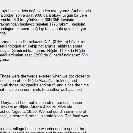
tayı bulmak için dağ evinden ayrılıyoruz. Arabamızla
aldıktan sonra saat 9:00 da arabayı uygun bir yere
gerçekte 3.3 km yürüyerek 38N 35E kesişim
akımından başlayıp tepeleri 1775 rakımlı kesişim
nduğumuz çevre buğday tarlaları ile çevrili bir yer.
nda.
 zirvesi olan Demirkazık Dağı (3756 m) büyük bir
rekli fotoğrafları çekip notlarımızı aldıktan sonra
dayız. Şimdi istikametimiz Niğde. 11:30 da Niğde
emeği ardından saat 12:00 da 2. hedef noktamız
38N
yoruz.
- Those were the words exerted when we got closer to
 occasion of our Niğde Aladağlar trekking and
h all those backpacks and stuff, and since the time
hat mission in our minds to another well planned
Derya and I set out in search of our destination
Ankara to Niğde. After a 4 hours' drive via
eached Niğde at 19:30. We had our dinner in one of
an", a restored, small, historic khan. The food was
rkazık village because we intended to spend the