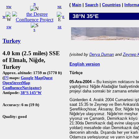
N
{
Main
|
Search
|
Countries
|
Informa
NW
NE
38°N 35°E
W
E
SW
SE
S
Turkey
4.0 km (2.5 miles) SSE
(visited by
Derya Duman
and
Zeynep 
of Elmalı, Niğde,
English version
Turkey
Türkçe
Approx. altitude: 1759 m (5770 ft)
(
[?]
maps:
Google
MapQuest
05-Ara-2004 --
Bu kesişim noktasını 
OpenStreetMap
yaptığımız Niğde Aladağlar faaliyetin
ConfluenceNavigator
)
projeyi daha sonraki bir zamana ertel
Antipode:
38°S 145°W
Günlerden 4. Aralık 2004 Cumartesi iş
saat 15:35 te Zeynep ve Ben Ankara'da
Accuracy: 6 m (19 ft)
Şereflikoçhisar, Aksaray, Bor, Niğde t
Niğde'ye ulaşıyoruz. Niğde'nin meşhur
Quality: good
yiyoruz ve Çamardı, Demirkazık köyü 
21:30da Demirkazık dağ evine ulaşıyo
yoldan) mesafede olan Demirkazık dağ
dercenin altında. Dışarıda her yer kar
Odamıza yerleşiyoruz ve yarın için h