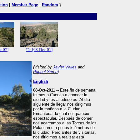
tion
|
Member Page
|
Random
}
t-07]
#1: [08-Dec-01]
(visited by
Javier Valles
and
Raquel Serna
)
English
08-Oct-2011 --
Este fin de semana
fuimos a Cuenca a conocer la
ciudad y los alrededores. Al día
siguiente de llegar nos dirigimos
por la mañana a la Ciudad
Encantada, la cual nos pareció
espectacular. Después de comer
nos acercamos a las Torcas de los
Palancares a pocos kilómetros de
la ciudad. Pero antes de visitarlas,
nos dirigimos a realizar esta