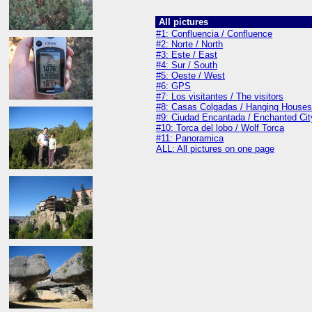
All pictures
#1: Confluencia / Confluence
#2: Norte / North
#3: Este / East
#4: Sur / South
#5: Oeste / West
#6: GPS
#7: Los visitantes / The visitors
#8: Casas Colgadas / Hanging Houses
#9: Ciudad Encantada / Enchanted Cit
#10: Torca del lobo / Wolf Torca
#11: Panoramica
ALL: All pictures on one page