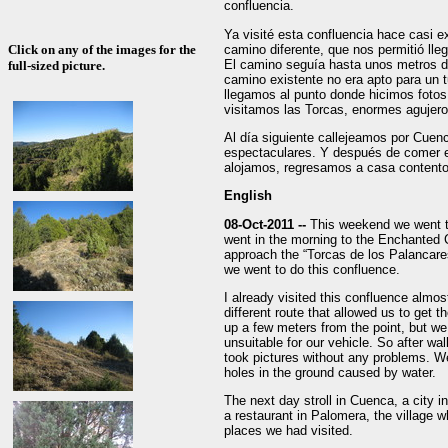
confluencia.
Ya visité esta confluencia hace casi 
camino diferente, que nos permitió lleg
Click on any of the images for the
El camino seguía hasta unos metros de
full-sized picture.
camino existente no era apto para un 
llegamos al punto donde hicimos foto
visitamos las Torcas, enormes agujeros
Al día siguiente callejeamos por Cuen
espectaculares. Y después de comer e
alojamos, regresamos a casa contento
English
08-Oct-2011 --
This weekend we went t
went in the morning to the Enchanted C
approach the “Torcas de los Palancares”
we went to do this confluence.
I already visited this confluence almos
different route that allowed us to get t
up a few meters from the point, but w
unsuitable for our vehicle. So after w
took pictures without any problems. We
holes in the ground caused by water.
The next day stroll in Cuenca, a city i
a restaurant in Palomera, the village 
places we had visited.