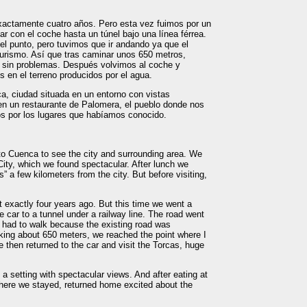
exactamente cuatro años. Pero esta vez fuimos por un
ar con el coche hasta un túnel bajo una línea férrea.
l punto, pero tuvimos que ir andando ya que el
turismo. Así que tras caminar unos 650 metros,
s sin problemas. Después volvimos al coche y
 en el terreno producidos por el agua.
ca, ciudad situada en un entorno con vistas
n un restaurante de Palomera, el pueblo donde nos
s por los lugares que habíamos conocido.
o Cuenca to see the city and surrounding area. We
ity, which we found spectacular. After lunch we
 a few kilometers from the city. But before visiting,
t exactly four years ago. But this time we went a
he car to a tunnel under a railway line. The road went
e had to walk because the existing road was
alking about 650 meters, we reached the point where I
 then returned to the car and visit the Torcas, huge
n a setting with spectacular views. And after eating at
where we stayed, returned home excited about the