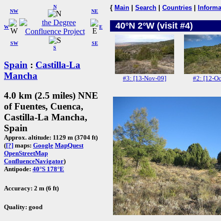
N
{
Main
|
Search
|
Countries
|
Informa
NW
NE
40°N 2°W (visit #4)
W
E
SW
SE
S
Spain
:
Castilla-La
Mancha
#3: [13-Nov-09]
#2: [12-Oc
4.0 km (2.5 miles) NNE
of Fuentes, Cuenca,
Castilla-La Mancha,
Spain
Approx. altitude: 1129 m (3704 ft)
(
[?]
maps:
Google
MapQuest
OpenStreetMap
ConfluenceNavigator
)
Antipode:
40°S 178°E
Accuracy: 2 m (6 ft)
Quality: good