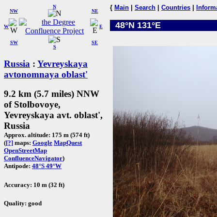
N
{
Main
|
Search
|
Countries
|
Inform
NW
NE
48°N 131°E
W
E
SW
SE
S
Russia
:
Yevreyskaya
avtonomnaya oblast'
9.2 km (5.7 miles) NNW
of Stolbovoye,
Yevreyskaya avt. oblast',
Russia
Approx. altitude: 175 m (574 ft)
(
[?]
maps:
Google
MapQuest
OpenStreetMap
ConfluenceNavigator
)
Antipode:
48°S 49°W
Accuracy: 10 m (32 ft)
Quality: good