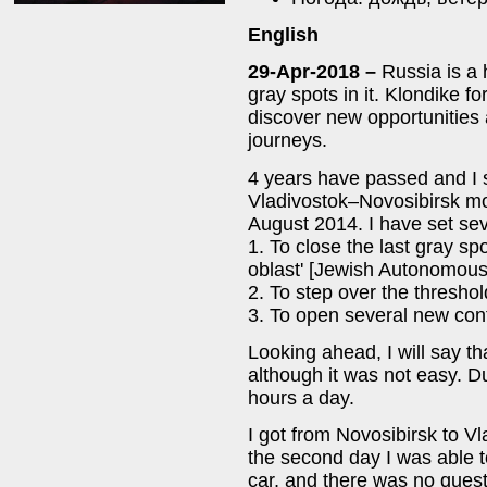
English
29-Apr-2018 –
Russia is a 
gray spots in it. Klondike 
discover new opportunities 
journeys.
4 years have passed and I 
Vladivostok–Novosibirsk mot
August 2014. I have set sev
1. To close the last gray s
oblast' [Jewish Autonomous
2. To step over the threshol
3. To open several new conf
Looking ahead, I will say tha
although it was not easy. Du
hours a day.
I got from Novosibirsk to V
the second day I was able 
car, and there was no quest