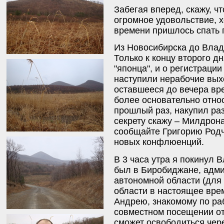
Забегая вперед, скажу, ч
огромное удовольствие, х
времени пришлось спать п
Из Новосибирска до Влад
Только к концу второго дн
"японца", и о регистрации
наступили нерабочие вых
оставшееся до вечера вр
более основательно относ
прошлый раз, накупил раз
секрету скажу – Милдрона
сообщайте Григорию Родче
новых конфлюенций.
В 3 часа утра я покинул 
был в Биробиджане, адми
автономной области (для 
области в настоящее вре
Андрею, знакомому по ра
совместном посещении от
сможет освободиться чер