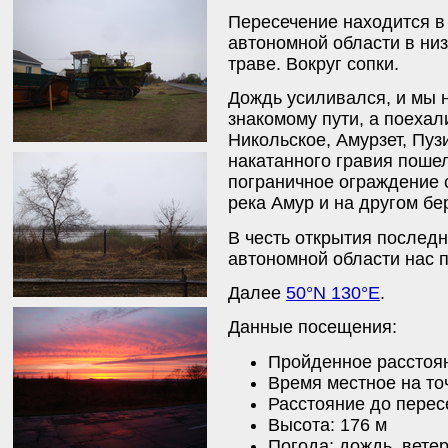
Пересечение находится в
автономной области в низи
траве. Вокруг сопки.
Дождь усиливался, и мы 
знакомому пути, а поехал
Никольское, Амурзет, Пу
накатанного гравия пошел
пограничное ограждение
река Амур и на другом бе
В честь открытия послед
автономной области нас 
Далее
50°N 130°E
.
Данные посещения:
Пройденное расстоян
Время местное на точ
Расстояние до перес
Высота: 176 м
Погода: дождь, ветер