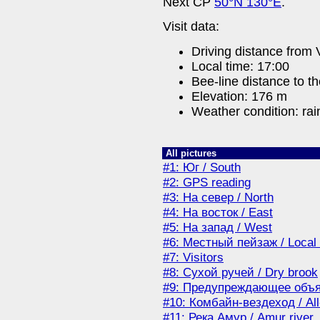
Next CP
50°N 130°E
.
Visit data:
Driving distance from
Local time: 17:00
Bee-line distance to t
Elevation: 176 m
Weather condition: rai
All pictures
#1: Юг / South
#2: GPS reading
#3: На север / North
#4: На восток / East
#5: На запад / West
#6: Местный пейзаж / Local
#7: Visitors
#8: Сухой ручей / Dry brook
#9: Предупреждающее объ
#10: Комбайн-вездеход / All-
#11: Река Амур / Amur river