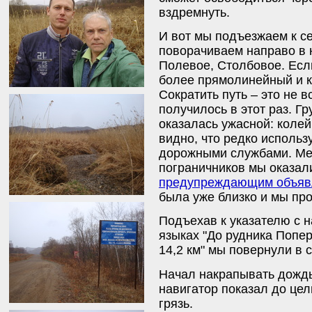
вздремнуть.
И вот мы подъезжаем к с
поворачиваем направо в 
Полевое, Столбовое. Если 
более прямолинейный и ко
Сократить путь – это не в
получилось в этот раз. Г
оказалась ужасной: колей
видно, что редко использ
дорожными службами. Мед
пограничников мы оказал
предупреждающим объяв
была уже близко и мы пр
Подъехав к указателю с н
языках "До рудника Поп
14,2 км" мы повернули в 
Начал накрапывать дождь
навигатор показал до цел
грязь.