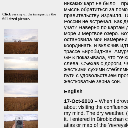
никаких карт не было – п
мысль обратиться за помо
Click on any of the images for the
правительству Израиля. Т
full-sized picture.
России не встречал. Как 
учат? Наверно по картам д
море и Мертвое озеро. Во
остановила мои намерения
координаты и включив идт
трассе Биробиджан–Амурзе
GPS показывала, что точк
слева. Съехав с дороги, ч
жесткими сухими стеблями
пути с удовольствием пр
жестковатые зерна сои.
English
17-Oct-2010 –
When I drove
about visiting the confluenc
my mind. The dry weather, (
it. I entered in Birobidzhan 
atlas or map of the Yevreys