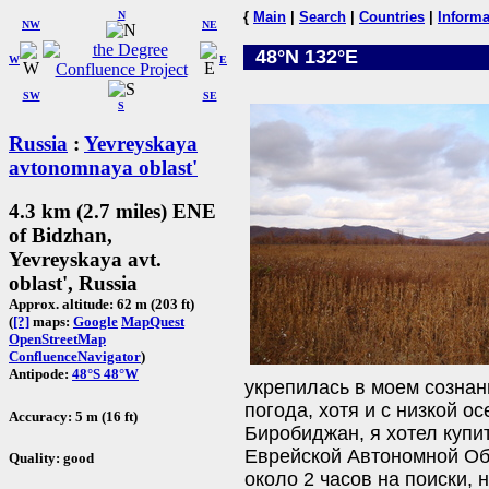
N
{
Main
|
Search
|
Countries
|
Informa
NW
NE
48°N 132°E
W
E
SW
SE
S
Russia
:
Yevreyskaya
avtonomnaya oblast'
4.3 km (2.7 miles) ENE
of Bidzhan,
Yevreyskaya avt.
oblast', Russia
Approx. altitude: 62 m (203 ft)
(
[?]
maps:
Google
MapQuest
OpenStreetMap
ConfluenceNavigator
)
Antipode:
48°S 48°W
укрепилась в моем сознан
погода, хотя и с низкой о
Accuracy: 5 m (16 ft)
Биробиджан, я хотел купит
Еврейской Автономной Обл
Quality: good
около 2 часов на поиски, 