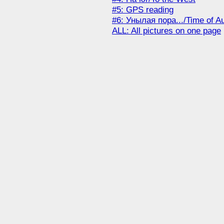
#5: GPS reading
#6: Унылая пора.../Time of A
ALL: All pictures on one page