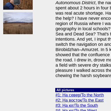
Autonomous District
, the na
spent about 2 hours in four 
was real acute shortage. Hav
the help? I have never encou
region of Russia where I wa
geography in local schools
Sea and Dead Sea? That's 
intentions. And yet, I input
switch the navigation on and
Birobidzhan–Amurzet. In 5 
showed that the confluence i
the road. I drew in, drove m
a field with severe dry stal
pleasure I walked across the
chewing the harsh soybean
All pictures
#1: На север/To the North
#2: На восток/To the East
#3: На юг/To the South
#4: На юг/To the West