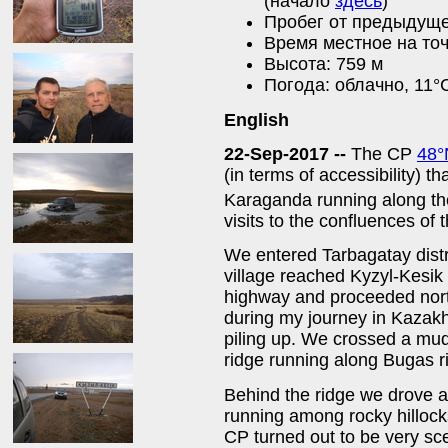
(начало
здесь
)
Пробег от предыдущей
Время местное на точ
Высота: 759 м
Погода: облачно, 11°
English
22-Sep-2017 --
The CP
48°
(in terms of accessibility) t
Karaganda running along th
visits to the confluences of t
We entered Tarbagatay dist
village reached Kyzyl-Kesik 
highway and proceeded nor
during my journey in Kazakh
piling up. We crossed a mu
ridge running along Bugas ri
Behind the ridge we drove a
running among rocky hillock
CP turned out to be very sce