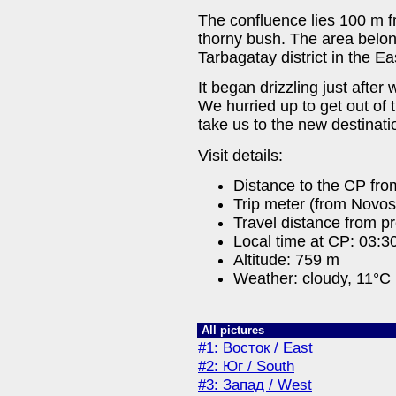
The confluence lies 100 m fr
thorny bush. The area belong
Tarbagatay district in the E
It began drizzling just after
We hurried up to get out of
take us to the new destinati
Visit details:
Distance to the CP from
Trip meter (from Novos
Travel distance from p
Local time at CP: 03:3
Altitude: 759 m
Weather: cloudy, 11°C
All pictures
#1: Восток / East
#2: Юг / South
#3: Запад / West