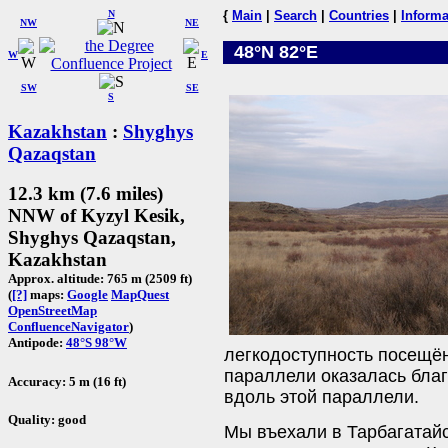
N
{
Main
|
Search
|
Countries
|
Informa
NW
NE
48°N 82°E
W
E
SW
SE
S
Kazakhstan
:
Shyghys
Qazaqstan
12.3 km (7.6 miles)
NNW of Kyzyl Kesik,
Shyghys Qazaqstan,
Kazakhstan
Approx. altitude: 765 m (2509 ft)
(
[?]
maps:
Google
MapQuest
OpenStreetMap
ConfluenceNavigator
)
Antipode:
48°S 98°W
легкодоступность посещён
параллели оказалась благ
Accuracy: 5 m (16 ft)
вдоль этой параллели.
Quality: good
Мы въехали в Тарбагатай