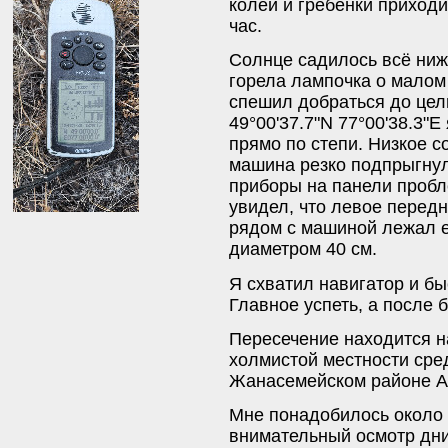
колеи и гребёнки приходи
час.
Солнце садилось всё ниж
горела лампочка о малом 
спешил добраться до цели
49°00'37.7"N 77°00'38.3"E
прямо по степи. Низкое с
машина резко подпрыгнул
приборы на панели пробл
увидел, что левое перед
рядом с машиной лежал е
диаметром 40 см.
Я схватил навигатор и б
Главное успеть, а после 
Пересечение находится н
холмистой местности сред
Жанасемейском районе А
Мне понадобилось около 
внимательный осмотр дни