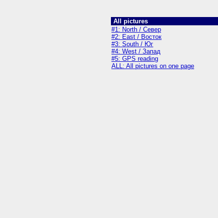
All pictures
#1: North / Север
#2: East / Восток
#3: South / Юг
#4: West / Запад
#5: GPS reading
ALL: All pictures on one page