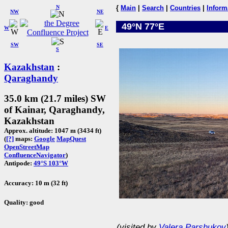
N
{
Main
|
Search
|
Countries
|
Inform
NW
NE
49°N 77°E
W
E
SW
SE
S
Kazakhstan
:
Qaraghandy
35.0 km (21.7 miles) SW
of Kainar, Qaraghandy,
Kazakhstan
Approx. altitude: 1047 m (3434 ft)
(
[?]
maps:
Google
MapQuest
OpenStreetMap
ConfluenceNavigator
)
Antipode:
49°S 103°W
Accuracy: 10 m (32 ft)
Quality: good
(visited by
Valera Parshukov