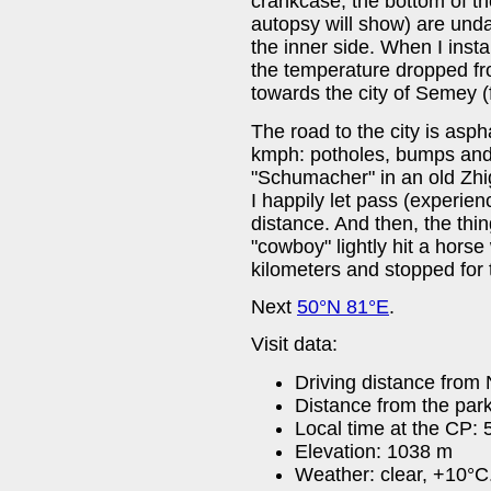
crankcase, the bottom of the 
autopsy will show) are un
the inner side. When I insta
the temperature dropped fr
towards the city of Semey (
The road to the city is asph
kmph: potholes, bumps and 
"Schumacher" in an old Zhi
I happily let pass (experien
distance. And then, the thi
"cowboy" lightly hit a horse
kilometers and stopped for 
Next
50°N 81°E
.
Visit data:
Driving distance from
Distance from the par
Local time at the CP:
Elevation: 1038 m
Weather: clear, +10°C