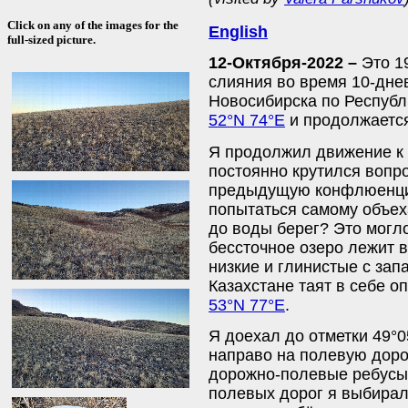
Click on any of the images for the
English
full-sized picture.
12-Октября-2022 –
Это 19
слияния во время 10-дне
Новосибирска по Республи
52°N 74°E
и продолжаетс
Я продолжил движение к 
постоянно крутился вопро
предыдущую конфлюенцию
попытаться самому объеха
до воды берег? Это могл
бессточное озеро лежит 
низкие и глинистые с зап
Казахстане таят в себе о
53°N 77°E
.
Я доехал до отметки 49°05
направо на полевую доро
дорожно-полевые ребусы.
полевых дорог я выбирал