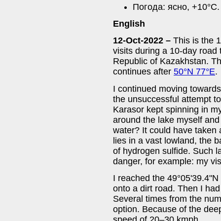
Погода: ясно, +10°C.
English
12-Oct-2022 –
This is the 
visits during a 10-day road 
Republic of Kazakhstan. Th
continues after
50°N 77°E
.
I continued moving towards
the unsuccessful attempt to
Karasor kept spinning in m
around the lake myself and 
water? It could have taken 
lies in a vast lowland, the 
of hydrogen sulfide. Such l
danger, for example: my vis
I reached the 49°05'39.4"N 
onto a dirt road. Then I had 
Several times from the num
option. Because of the deep
speed of 20–30 kmph.