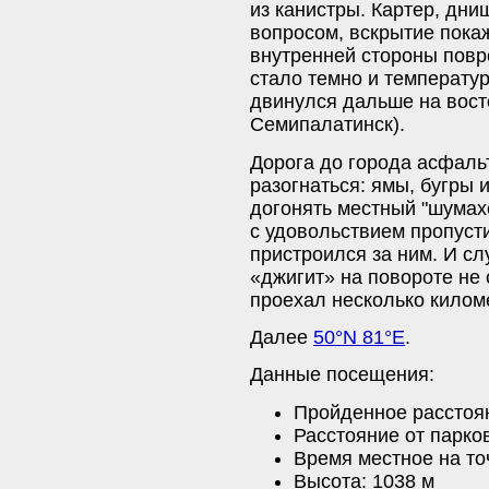
из канистры. Картер, дни
вопросом, вскрытие покаж
внутренней стороны повре
стало темно и температур
двинулся дальше на вост
Семипалатинск).
Дорога до города асфальт
разогнаться: ямы, бугры
догонять местный "шумахе
с удовольствием пропуст
пристроился за ним. И сл
«джигит» на повороте не 
проехал несколько киломе
Далее
50°N 81°E
.
Данные посещения:
Пройденное расстоян
Расстояние от парко
Время местное на точ
Высота: 1038 м