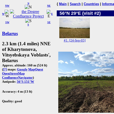
N
{
Main
|
Search
|
Countries
|
Informa
NW
NE
56°N 29°E (visit #2)
W
E
SW
SE
S
Belarus
#1: [24-Sep-05]
2.3 km (1.4 miles) NNE
of Kharytonova,
Vitsyebskaya Voblasts',
Belarus
Approx. altitude: 160 m (524 ft)
(
[?]
maps:
Google
MapQuest
OpenStreetMap
ConfluenceNavigator
)
Antipode:
56°S 151°W
Accuracy: 4 m (13 ft)
Quality: good