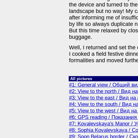
the device and turned to the
landscape but no way! My c
after informing me of insuffi
by life so always duplicate
But this time relaxed by close
buggage.
Well, I returned and set the
I cooked a field festive dinn
formalities and moved furth
All pictures
#1: General view / Общий ви
#2: View to the north / Вид н
#3: View to the east / Вид на
#4: View to the south / Вид н
#5: View to the west / Вид на
#6: GPS reading / Показания
#7: Kovalevskaya's Manor /
#8: Sophia Kovalevskaya / 
#9: Soon Belarus border / С