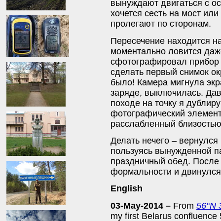
вынуждают двигаться с о
хочется сесть на мост или
пролегают по сторонам.
Пересечение находится на 
моментально ловится даж
сфотографировал прибор 
сделать первый снимок ок
было! Камера мигнула экр
заряде, выключилась. Дав
походе на точку я дублир
фотографический элемент
расслабленный близостью 
Делать нечего – вернулся 
пользуясь вынужденной п
праздничный обед. После
формальности и двинулс
English
03-May-2014 –
From
56°N 
my first Belarus confluence