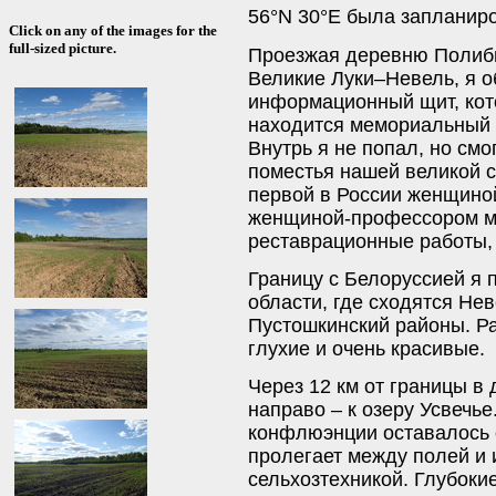
56°N 30°E была запланиро
Click on any of the images for the
full-sized picture.
Проезжая деревню Полиби
Великие Луки–Невель, я о
информационный щит, кото
находится мемориальный 
Внутрь я не попал, но см
поместья нашей великой с
первой в России женщиной
женщиной-профессором ма
реставрационные работы, 
Границу с Белоруссией я 
области, где сходятся Не
Пустошкинский районы. Ра
глухие и очень красивые.
Через 12 км от границы в
направо – к озеру Усвечь
конфлюэнции оставалось о
пролегает между полей и 
сельхозтехникой. Глубоки