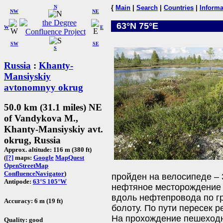
N
{
Main
|
Search
|
Countries
|
Informa
NW
NE
63°N 75°E
W
E
SW
SE
S
Russia
:
Khanty-
Mansiyskiy
avtonomnyy okrug
50.0 km (31.1 miles) NE
of Vandykova M.,
Khanty-Mansiyskiy avt.
okrug, Russia
Approx. altitude: 116 m (380 ft)
(
[?]
maps:
Google
MapQuest
OpenStreetMap
ConfluenceNavigator
)
пройден на велосипеде – 
Antipode:
63°S 105°W
нефтяное месторождение 
вдоль нефтепровода по гр
Accuracy: 6 m (19 ft)
болоту. По пути пересек р
На прохождение пешеходно
Quality: good