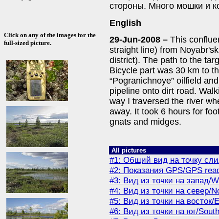
стороны. Много мошки и к
English
Click on any of the images for the
29-Jun-2008 –
This conflue
full-sized picture.
straight line) from Noyabr
district). The path to the ta
Bicycle part was 30 km to t
“Pogranichnoye” oilfield and
pipeline onto dirt road. Wal
way I traversed the river w
away. It took 6 hours for fo
gnats and midges.
All pictures
#1: Общий вид на точку сли
#2: Показания GPS/GPS rea
#3: Вид из точки на запад/W
#4: Вид из точки на север/No
#5: Вид из точки на восток/E
#6: Вид из точки на юг/South