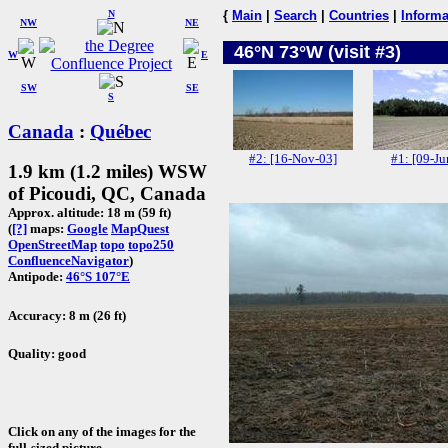
N
{
Main
|
Search
|
Countries
|
Informa
NW
NE
46°N 73°W (visit #3)
W
E
SW
SE
S
Canada
:
Québec
#2: [16-Nov-03]
#1: [09-Ju
1.9 km (1.2 miles) WSW
of Picoudi, QC, Canada
Approx. altitude: 18 m (59 ft)
(
[?]
maps:
Google
MapQuest
OpenStreetMap
topo
topo250
ConfluenceNavigator
)
Antipode:
46°S 107°E
Accuracy: 8 m (26 ft)
Quality: good
Click on any of the images for the
full-sized picture.