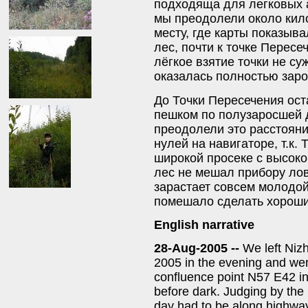
подходяща для легковых 
мы преодолели около кило
месту, где карты показыв
лес, почти к точке Перес
лёгкое взятие точки не су
оказалась полностью зар
До Точки Пересечения ост
пешком по полузаросшей 
преодолели это расстоян
нулей на навигаторе, т.к.
широкой просеке с высоко
лес не мешал прибору лов
зарастает совсем молодой
помешало сделать хороши
English narrative
28-Aug-2005 --
We left Niz
2005 in the evening and wen
confluence point N57 E42 i
before dark. Judging by the 
day had to be along highway