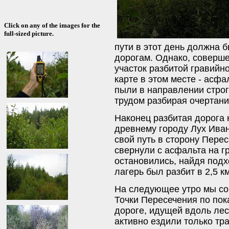
Click on any of the images for the
full-sized picture.
пути в этот день должна 
дорогам. Однако, соверш
участок разбитой гравийн
карте в этом месте - асфа
пыли в направлении строг
трудом разбирая очертани
Наконец разбитая дорога 
древнему городу Лух Ива
свой путь в сторону Пере
свернули с асфальта на г
остановились, найдя под
лагерь был разбит в 2,5 к
На следующее утро мы со
Точки Пересечения по пок
дороге, идущей вдоль лес
активно ездили только тр