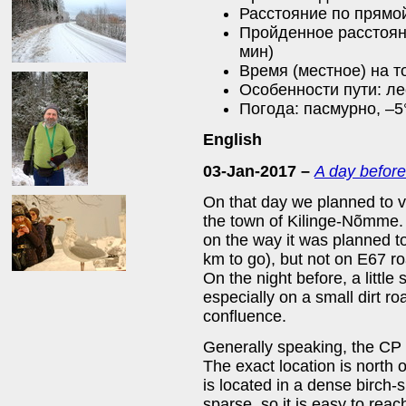
Расстояние по прямой
Пройденное расстояни
мин)
Время (местное) на то
Особенности пути: ле
Погода: пасмурно, –5
English
03-Jan-2017 –
A day before
On that day we planned to v
the town of Kilinge-Nõmme. 
on the way it was planned to
km to go), but not on E67 ro
On the night before, a little s
especially on a small dirt r
confluence.
Generally speaking, the CP 
The exact location is north o
is located in a dense birch-
sparse, so it is easy to reac