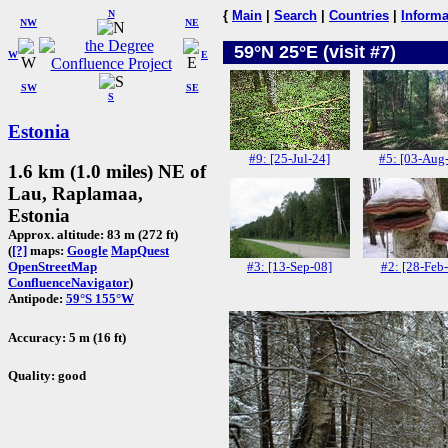
N
{
Main
|
Search
|
Countries
|
Informa
NW
NE
59°N 25°E (visit #7)
W
E
SW
SE
S
Estonia
#9: [25-Jul-24]
#5: [03-Aug
1.6 km (1.0 miles) NE of
Lau, Raplamaa,
Estonia
Approx. altitude: 83 m (272 ft)
(
[?]
maps:
Google
MapQuest
#3: [13-Sep-08]
#2: [28-Feb
OpenStreetMap
ConfluenceNavigator
)
Antipode:
59°S 155°W
Accuracy: 5 m (16 ft)
Quality: good