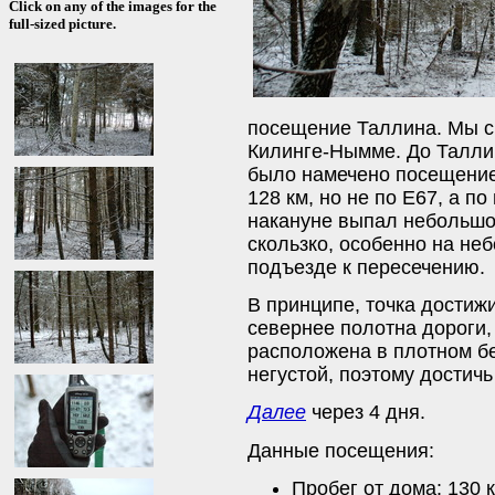
Click on any of the images for the
full-sized picture.
посещение Таллина. Мы с
Килинге-Нымме. До Таллин
было намечено посещение 
128 км, но не по Е67, а 
накануне выпал небольшой
скользко, особенно на не
подъезде к пересечению.
В принципе, точка достиж
севернее полотна дороги, 
расположена в плотном б
негустой, поэтому достичь
Далее
через 4 дня.
Данные посещения:
Пробег от дома: 130 