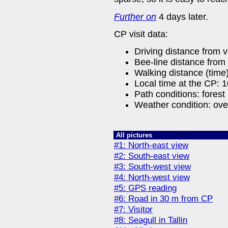
Further on
4 days later.
CP visit data:
Driving distance from v
Bee-line distance from
Walking distance (time
Local time at the CP: 
Path conditions: forest
Weather condition: ove
All pictures
#1: North-east view
#2: South-east view
#3: South-west view
#4: North-west view
#5: GPS reading
#6: Road in 30 m from CP
#7: Visitor
#8: Seagull in Tallin