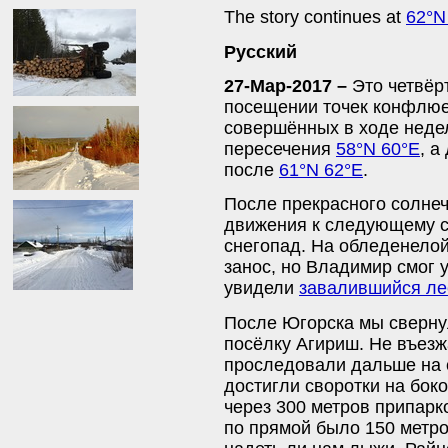
The story continues at
62°N
Русский
27-Мар-2017 –
Это четвёр
посещении точек конфлюе
совершённых в ходе недел
пересечения
58°N 60°E
, а
после
61°N 62°E
.
После прекрасного солнеч
движения к следующему с
снегопад. На обледенело
занос, но Владимир смог 
увидели
завалившийся ле
После Югорска мы свернул
посёлку Агириш. Не въезж
проследовали дальше на с
достигли своротки на бок
через 300 метров припарк
по прямой было 150 метро