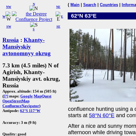
N
{
Main
|
Search
|
Countries
|
Informa
NW
NE
62°N 63°E
W
E
SW
SE
S
Russia
:
Khanty-
Mansiyskiy
avtonomnyy okrug
7.3 km (4.5 miles) N of
Agirish, Khanty-
Mansiyskiy avt. okrug,
Russia
Approx. altitude: 154 m (505 ft)
(
[?]
maps:
Google
MapQuest
OpenStreetMap
ConfluenceNavigator
)
confluence hunting using a 
Antipode:
62°S 117°W
starts at
58°N 60°E
and con
Accuracy: 3 m (9 ft)
After a nice and sunny morn
afternoon while driving towa
Quality: good