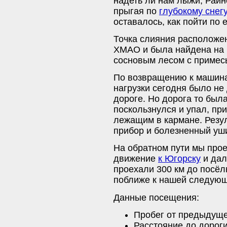
надеть ли нам лыжи, Райн
прыгая по
глубокому снегу
оставалось, как пойти по
Точка слияния расположен
ХМАО и была найдена на 
сосновым лесом с примес
По возвращению к машина
нагрузки сегодня было не
дороге. Но дорога то был
поскользнулся и упал, пр
лежащим в кармане. Резу
прибор и болезненный уши
На обратном пути мы про
движение
к Югорску
и дал
проехали 300 км до посёл
поближе к нашей следующ
Данные посещения:
Пробег от предыдуще
Расстояние до дороги