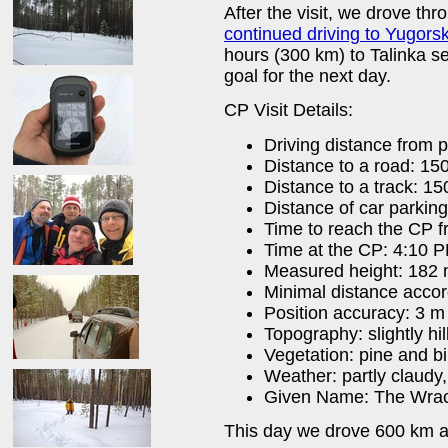
After the visit, we drove th
continued driving to Yugors
hours (300 km) to Talinka se
goal for the next day.
CP Visit Details:
Driving distance from 
Distance to a road: 15
Distance to a track: 1
Distance of car parkin
Time to reach the CP f
Time at the CP: 4:10 
Measured height: 182
Minimal distance acco
Position accuracy: 3 m
Topography: slightly hil
Vegetation: pine and bi
Weather: partly claudy,
Given Name: The Wra
This day we drove 600 km an