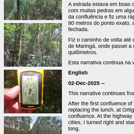
A estrada estava em boas 
com muitas pedras em algun
da confluência e fiz uma rá
80 metros do ponto exato,
fechada.
Fiz o caminho de volta até 
de Maringá, onde passei a n
quilômetros.
Esta narrativa continua na 
English
02-Dec-2025 --
This narrative continues f
After the first confluence o
replacing the lunch, at Orti
confluence. At the highway
cities, I turned right and st
long.