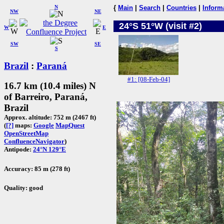
N
{
Main
|
Search
|
Countries
|
Inform
NW
NE
24°S 51°W (visit #2)
W
E
SW
SE
S
Brazil
:
Paraná
#1: [08-Feb-04]
16.7 km (10.4 miles) N
of Barreiro, Paraná,
Brazil
Approx. altitude: 752 m (2467 ft)
(
[?]
maps:
Google
MapQuest
OpenStreetMap
ConfluenceNavigator
)
Antipode:
24°N 129°E
Accuracy: 85 m (278 ft)
Quality: good