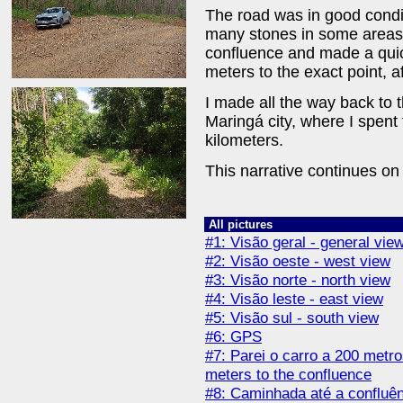
The road was in good condi
many stones in some areas.
confluence and made a quick 
meters to the exact point, af
I made all the way back to 
Maringá city, where I spent t
kilometers.
This narrative continues o
All pictures
#1: Visão geral - general vie
#2: Visão oeste - west view
#3: Visão norte - north view
#4: Visão leste - east view
#5: Visão sul - south view
#6: GPS
#7: Parei o carro a 200 metro
meters to the confluence
#8: Caminhada até a confluênc