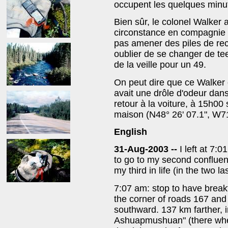
occupent les quelques minu
Bien sûr, le colonel Walker 
circonstance en compagnie d
pas amener des piles de re
oublier de se changer de tee-
de la veille pour un 49.
On peut dire que ce Walker e
avait une drôle d'odeur dan
retour à la voiture, à 15h00 
maison (N48° 26' 07.1", W71
English
31-Aug-2003 --
I left at 7
to go to my second conflue
my third in life (in the two l
7:07 am: stop to have break
the corner of roads 167 and
southward. 137 km farther, 
Ashuapmushuan" (there wher