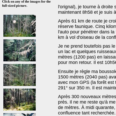
Click on any of the images for the
full-sized picture.
l'orignal), je tourne à droite
maintenant 8h58 et je suis à 
Après 61 km de route je crois
réserve faunique. Cinq kilo
l'auto pour pénétrer dans la
km à vol d'oiseau de la conf
Je ne prend toutefois pas le 
un lac et quelques ruisseau
mètres (1200 pas) en laiss
pour mon retour. Il est 10h5
Ensuite je règle ma boussole
1500 mètres (2040 pas) ava
avec mon GPS (la forêt est tr
291° sur 350 m. Il est main
Après 300 nouveaux mètres 
près. Il ne me reste qu'à me
de mètres. À midi quarante,
confluence tant recherchée.