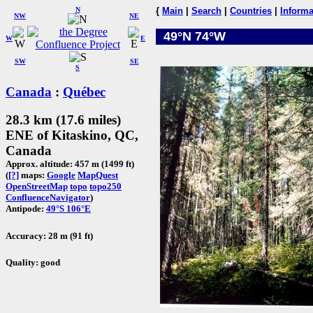
N
{
Main
|
Search
|
Countries
|
Informa
NW
NE
49°N 74°W
W
E
SW
SE
S
Canada
:
Québec
28.3 km (17.6 miles)
ENE of Kitaskino, QC,
Canada
Approx. altitude: 457 m (1499 ft)
(
[?]
maps:
Google
MapQuest
OpenStreetMap
topo
topo250
ConfluenceNavigator
)
Antipode:
49°S 106°E
Accuracy: 28 m (91 ft)
Quality: good