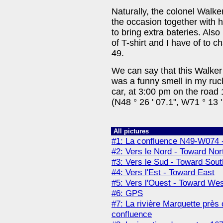
Naturally, the colonel Walk
the occasion together with h
to bring extra bateries. Also
of T-shirt and I have of to 
49.
We can say that this Walker i
was a funny smell in my ruc
car, at 3:00 pm on the road
(N48 ° 26 ' 07.1", W71 ° 13 '
All pictures
#1: La confluence N49-W074 
#2: Vers le Nord - Toward Nor
#3: Vers le Sud - Toward Sout
#4: Vers l'Est - Toward East
#5: Vers l'Ouest - Toward We
#6: GPS
#7: La rivière Marquette près 
confluence