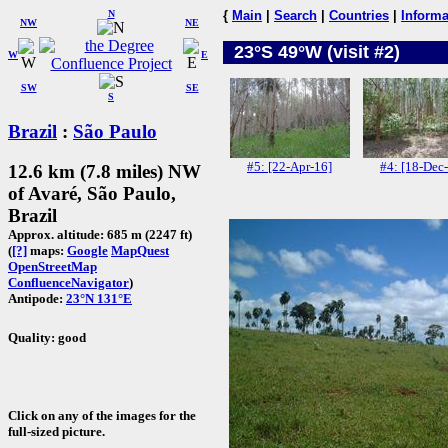
N
{
Main
|
Search
|
Countries
|
Informa
NW
NE
23°S 49°W (visit #2)
W
E
SW
SE
S
Brazil
:
São Paulo
#5: [22-Apr-16]
#4: [18-Dec
12.6 km (7.8 miles) NW
of Avaré, São Paulo,
Brazil
Approx. altitude: 685 m (2247 ft)
(
[?]
maps:
Google
MapQuest
OpenStreetMap
ConfluenceNavigator
)
Antipode:
23°N 131°E
Quality: good
Click on any of the images for the
full-sized picture.