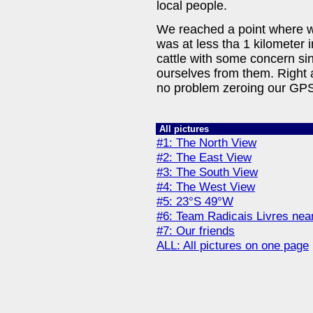
local people.
We reached a point where w
was at less tha 1 kilometer
cattle with some concern si
ourselves from them. Right a
no problem zeroing our GP
All pictures
#1: The North View
#2: The East View
#3: The South View
#4: The West View
#5: 23°S 49°W
#6: Team Radicais Livres nea
#7: Our friends
ALL: All pictures on one page