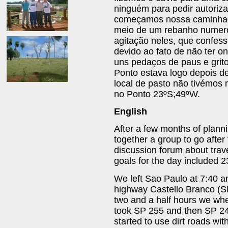
ninguém para pedir autoriz
começamos nossa caminhada
meio de um rebanho numer
agitação neles, que confes
devido ao fato de não ter 
uns pedaços de paus e grit
Ponto estava logo depois 
local de pasto não tivémos 
no Ponto 23ºS;49ºW.
English
After a few months of plann
together a group to go after 
discussion forum about trave
goals for the day included
We left Sao Paulo at 7:40 am
highway Castello Branco (SP
two and a half hours we whe
took SP 255 and then SP 24
started to use dirt roads wi