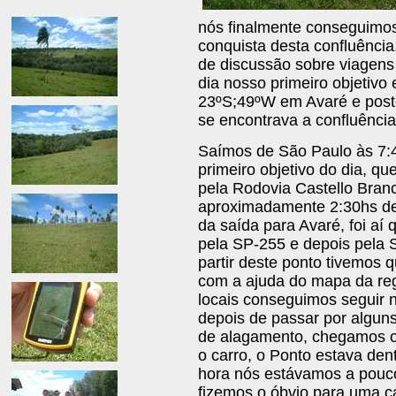
nós finalmente conseguimos
conquista desta confluênci
de discussão sobre viagens
dia nosso primeiro objetivo 
23ºS;49ºW em Avaré e post
se encontrava a confluênci
Saímos de São Paulo às 7:
primeiro objetivo do dia, q
pela Rodovia Castello Bran
aproximadamente 2:30hs d
da saída para Avaré, foi a
pela SP-255 e depois pela 
partir deste ponto tivemos q
com a ajuda do mapa da re
locais conseguimos seguir n
depois de passar por algun
de alagamento, chegamos o
o carro, o Ponto estava den
hora nós estávamos a pouc
fizemos o óbvio para uma c