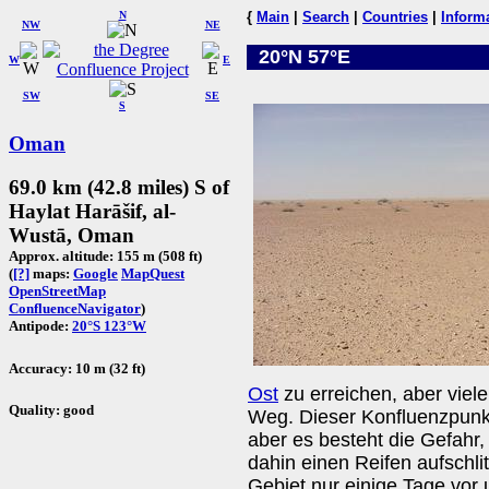
N
{
Main
|
Search
|
Countries
|
Inform
NW
NE
20°N 57°E
W
E
SW
SE
S
Oman
69.0 km (42.8 miles) S of
Haylat Harāšif, al-
Wustā, Oman
Approx. altitude: 155 m (508 ft)
(
[?]
maps:
Google
MapQuest
OpenStreetMap
ConfluenceNavigator
)
Antipode:
20°S 123°W
Accuracy: 10 m (32 ft)
Ost
zu erreichen, aber viel
Quality: good
Weg. Dieser Konfluenzpunkt 
aber es besteht die Gefahr
dahin einen Reifen aufschl
Gebiet nur einige Tage vor 