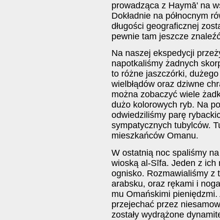
prowadząca z Haymā' na ws
Dokładnie na północnym rów
długości geograficznej zost
pewnie tam jeszcze znaleźć
Na naszej ekspedycji przeż
napotkaliśmy żadnych skorp
to różne jaszczórki, dużego
wielbłądów oraz dziwne c
można zobaczyć wiele żadki
dużo kolorowych ryb. Na po
odwiedziliśmy parę rybackic
sympatycznych tubylców. Tu
mieszkańców Omanu.
W ostatnią noc spaliśmy na
wioską al-Sīfa. Jeden z ic
ognisko. Rozmawialiśmy z 
arabsku, oraz rękami i nog
mu Omańskimi pieniędzmi. A
przejechać przez niesamowic
zostały wydrążone dynamite