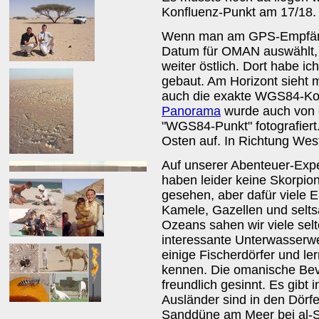
Konfluenz-Punkt am 17/18. 
Wenn man am GPS-Empfäng
Datum für OMAN auswählt, 
weiter östlich. Dort habe ic
gebaut. Am Horizont sieht 
auch die exakte WGS84-Koo
Panorama
wurde auch von 
"WGS84-Punkt" fotografiert
Osten auf. In Richtung We
Auf unserer Abenteuer-Exped
haben leider keine Skorpio
gesehen, aber dafür viele 
Kamele, Gazellen und selts
Ozeans sahen wir viele sel
interessante Unterwasserwe
einige Fischerdörfer und l
kennen. Die omanische Bev
freundlich gesinnt. Es gibt 
Ausländer sind in den Dörfe
Sanddüne am Meer bei al-Sī