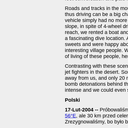
Roads and tracks in the mou
thus driving can be a big c
vehicle simply had no more
slope, in spite of 4-wheel dri
reach, we rented a boat and
a fascinating dive location
sweets and were happy abo
interesting village people.
of living of these people, he
Contrasting with these sce
jet fighters in the desert.
away from us, and only 20 
bomb detonations behind th
intense and we could even s
Polski
17-Lut-2004 --
Próbowaliśm
56°E
, ale 30 km przed cel
Zrezygnowaliśmy, bo było b