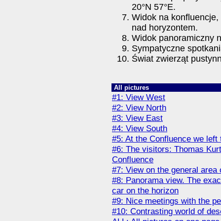
20°N 57°E.
Widok na konfluencje,
nad horyzontem.
Widok panoramiczny n
Sympatyczne spotkan
Świat zwierząt pustyn
All pictures
#1: View West
#2: View North
#3: View East
#4: View South
#5: At the Confluence we left
#6: The visitors: Thomas Kur
Confluence
#7: View on the general area 
#8: Panorama view. The exact
car on the horizon
#9: Nice meetings with the p
#10: Contrasting world of de