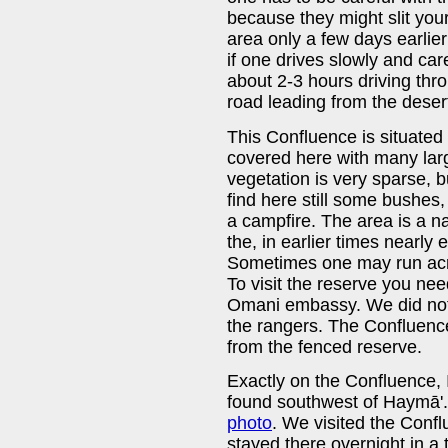
because they might slit your
area only a few days earlie
if one drives slowly and care
about 2-3 hours driving thro
road leading from the desert
This Confluence is situated
covered here with many larg
vegetation is very sparse, 
find here still some bushes
a campfire. The area is a n
the, in earlier times nearly 
Sometimes one may run acro
To visit the reserve you nee
Omani embassy. We did not k
the rangers. The Confluence
from the fenced reserve.
Exactly on the Confluence, I
found southwest of Haymā'. I
photo
. We visited the Conf
stayed there overnight in a 