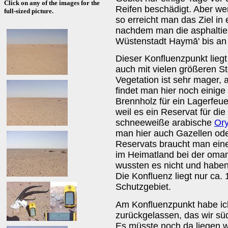
Click on any of the images for the
Reifen beschädigt. Aber we
full-sized picture.
so erreicht man das Ziel in
nachdem man die asphaltiert
Wüstenstadt Haymā' bis an 
Dieser Konfluenzpunkt liegt
auch mit vielen größeren St
Vegetation ist sehr mager,
findet man hier noch einig
Brennholz für ein Lagerfeue
weil es ein Reservat für die
schneeweiße arabische
Ory
man hier auch Gazellen ode
Reservats braucht man ein
im Heimatland bei der oma
wussten es nicht und habe
Die Konfluenz liegt nur ca
Schutzgebiet.
Am Konfluenzpunkt habe ic
zurückgelassen, das wir sü
Es müsste noch da liegen 