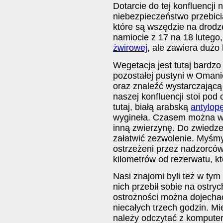
Dotarcie do tej konfluencji n
niebezpieczeństwo przebici
które są wszędzie na drod
namiocie z 17 na 18 lutego
żwirowej
, ale zawiera dużo
Wegetacja jest tutaj bardz
pozostałej pustyni w Omani
oraz znaleźć wystarczającą
naszej konfluencji stoi pod
tutaj, białą arabską
antylop
wygineła. Czasem można w t
inną zwierzynę. Do zwiedze
załatwić zezwolenie. Myśmy t
ostrzeżeni przez nadzorców.
kilometrów od rezerwatu, kt
Nasi znajomi byli też w ty
nich przebił sobie na ostry
ostrożności można dojechać
niecałych trzech godzin. Mie
należy odczytać z kompute