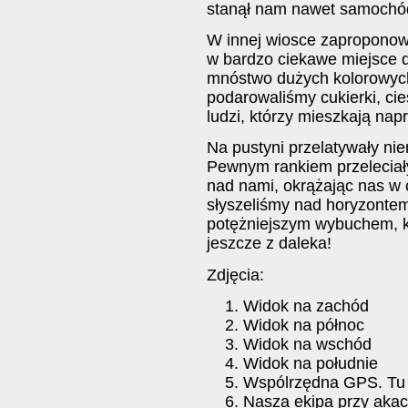
stanął nam nawet samochó
W innej wiosce zapropono
w bardzo ciekawe miejsce 
mnóstwo dużych kolorowych
podarowaliśmy cukierki, ci
ludzi, którzy mieszkają na
Na pustyni przelatywały ni
Pewnym rankiem przeleciał
nad nami, okrążając nas w ce
słyszeliśmy nad horyzontem
potężniejszym wybuchem, k
jeszcze z daleka!
Zdjęcia:
Widok na zachód
Widok na północ
Widok na wschód
Widok na południe
Wspólrzędna GPS. Tu 
Nasza ekipa przy akacj