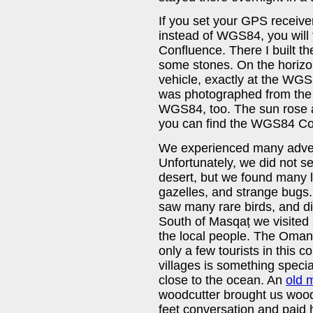
If you set your GPS receiv
instead of WGS84, you will
Confluence. There I built t
some stones. On the horizo
vehicle, exactly at the WG
was photographed from the
WGS84, too. The sun rose al
you can find the WGS84 Co
We experienced many adven
Unfortunately, we did not s
desert, but we found many l
gazelles, and strange bugs
saw many rare birds, and di
South of Masqaṭ we visited
the local people. The Omani 
only a few tourists in this c
villages is something speci
close to the ocean. An
old 
woodcutter brought us wood
feet conversation and paid 