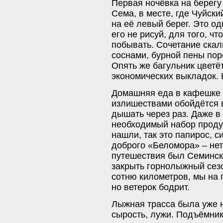
Первая ночёвка на берегу 
Сема, в месте, где Чуйски
на её левый берег. Это од
его не рисуй, для того, ч
побывать. Сочетание скал
соснами, бурной пены по
Опять же багульник цветёт
экономических выкладок. Б
Домашняя еда в кафешке 
излишествами обойдётся в 
дышать через раз. Даже в
необходимый набор продук
нашли, так это папирос, с
доброго «Беломора» – не
путешествия был Семинск
закрыть горнолыжный сез
сотню километров, мы на 
но ветерок бодрит.
Лыжная трасса была уже н
сырость, лужи. Подъёмник