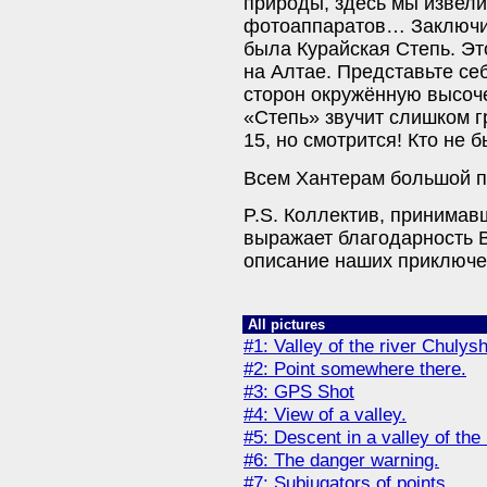
природы, здесь мы извели
фотоаппаратов… Заключит
была Курайская Степь. Эт
на Алтае. Представьте се
сторон окружённую высоч
«Степь» звучит слишком г
15, но смотрится! Кто не б
Всем Хантерам большой пр
P.S. Коллектив, принимав
выражает благодарность 
описание наших приключе
All pictures
#1: Valley of the river Chuly
#2: Point somewhere there.
#3: GPS Shot
#4: View of a valley.
#5: Descent in a valley of the 
#6: The danger warning.
#7: Subjugators of points