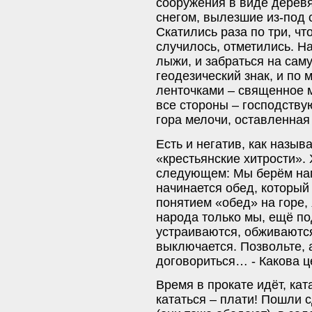
сооружения в виде дерев
снегом, вылезшие из-под 
Скатились раза по три, чт
случилось, отметились. Н
лыжи, и забраться на саму
геодезический знак, и по
ленточками – священное м
все стороны – господству
гора мелочи, оставленная 
Есть и негатив, как назыв
«крестьянские хитрости».
следующем: Мы берём напр
начинается обед, который
понятием «обед» на горе,
народа только мы, ещё по
устраиваются, обживаютс
выключается. Позвольте, а
договориться… - Какова ц
Время в прокате идёт, кат
кататься – плати! Пошли 