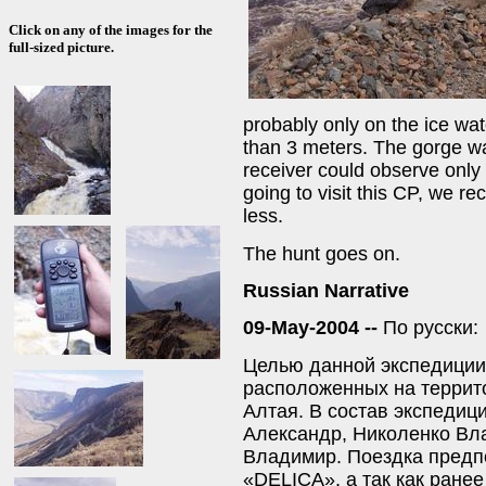
Click on any of the images for the
full-sized picture.
probably only on the ice wat
than 3 meters. The gorge w
receiver could observe only 
going to visit this CP, we 
less.
The hunt goes on.
Russian Narrative
09-May-2004 --
По русски:
Целью данной экспедиции 
расположенных на террито
Алтая. В состав экспедиц
Александр, Николенко Вл
Владимир. Поездка предп
«DELICA», а так как ране