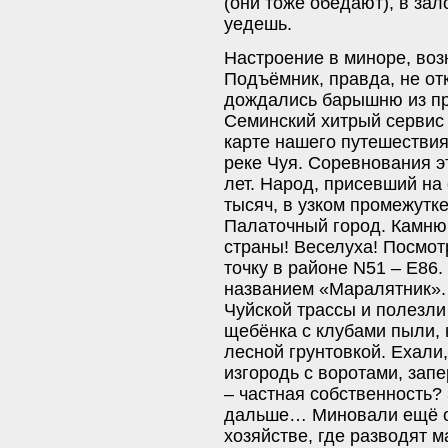
(они тоже обедают), в зал
уедешь.
Настроение в миноре, во
Подъёмник, правда, не отк
дождались барышню из пр
Семинский хитрый сервис
карте нашего путешествия
реке Чуя. Соревнования э
лет. Народ, присевший на
тысяч, в узком промежутке
Палаточный город. Камню 
страны! Веселуха! Посмо
точку в районе N51 – E86
названием «Маралятник».
Чуйской трассы и полезли
щебёнка с клубами пыли, 
лесной грунтовкой. Ехали
изгородь с воротами, зап
– частная собственность?
дальше… Миновали ещё о
хозяйстве, где разводят м