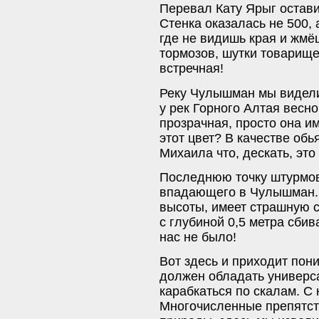
Перевал Кату Ярыг остав
Стенка оказалась не 500, 
где не видишь края и жм
тормозов, шутки товарище
встречная!
Реку Чулышман мы видели
у рек Горного Алтая весн
прозрачная, просто она им
этот цвет? В качестве обь
Михаила что, дескать, это
Последнюю точку штурмов
впадающего в Чулышман. 
высоты, имеет страшную с
с глубиной 0,5 метра сбива
нас не было!
Вот здесь и приходит пон
должен обладать универса
карабкаться по скалам. С 
Многочисленные препятст