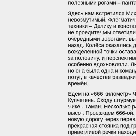
полезными рогами – панта
Здесь нам встретился Мих
невозмутимый. Флегматич
техники – Делику и конст
не проедите! Мы ответили
очередными воротами, выл
назад. Колёса оказались 
вожделенной точки остава
за половину, и перспекти
особенно вдохновляли. Л
но она была одна и коман
потуг, в качестве разведк
времён.
Едем на «666 километр» Ч
Купчегень. Сходу штурму
Чике - Таман. Несколько 
высот. Проезжаем 666-ой,
новую дорогу через перев
прекрасная стоянка под г
приветливой речки находит