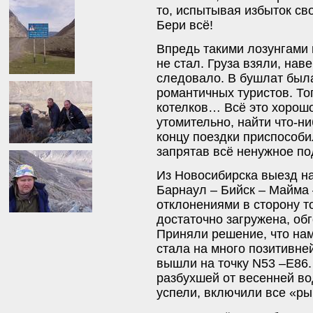
то, испытывая избыток св
Бери всё!
Впредь такими лозунгами 
не стал. Груза взяли, нав
следовало. В бушлат была
романтичных туристов. Т
котелков… Всё это хорошо
утомительно, найти что-ни
концу поездки приспособи
запрятав всё ненужное п
Из Новосибирска выезд на
Барнаул – Бийск – Майма 
отклонениями в сторону т
достаточно загружена, об
Приняли решение, что нам
стала на много позитивне
вышли на точку N53 –E86. 
разбухшей от весенней во
успели, включили все «ры