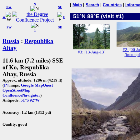
N
{
Main
|
Search
|
Countries
|
Informa
NW
NE
51°N 88°E (visit #1)
W
E
SW
SE
S
Russia
:
Respublika
Altay
#2: [06-Ju
#3: [13-Aug-13]
(incompl
11.6 km (7.2 miles) SSE
of Ko, Respublika
Altay, Russia
Approx. altitude: 1286 m (4219 ft)
(
[?]
maps:
Google
MapQuest
OpenStreetMap
ConfluenceNavigator
)
Antipode:
51°S 92°W
Accuracy: 1.2 km (1312 yd)
Quality: good