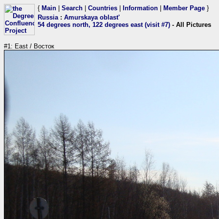
{
Main
|
Search
|
Countries
|
Information
|
Member Page
}
Russia
:
Amurskaya oblast'
54 degrees north, 122 degrees east (visit #7)
- All Pictures
#1: East / Восток