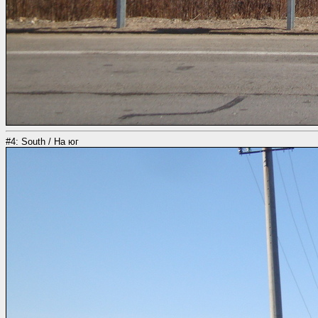
#4: South / На юг