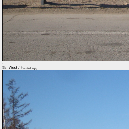
#5: West / На запад