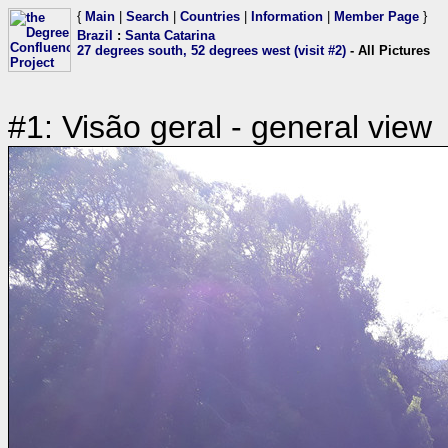
{
Main
|
Search
|
Countries
|
Information
|
Member Page
}
Brazil
:
Santa Catarina
27 degrees south, 52 degrees west (visit #2)
- All Pictures
#1: Visão geral - general view