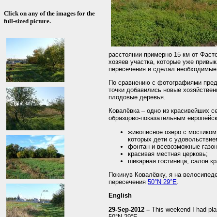
Click on any of the images for the
full-sized picture.
расстоянии примерно 15 км от Фаст
хозяев участка, которые уже привык
пересечения и сделал необходимые
По сравнению с фотографиями пред
точки добавились новые хозяйствен
плодовые деревья.
Ковалёвка – одно из красивейших с
образцово-показательным европейск
живописное озеро с мостиком
которых дети с удовольстви
фонтан и всевозможные газон
красивая местная церковь;
шикарная гостиница, салон кр
Покинув Ковалёвку, я на велосипед
пересечения
50°N 29°E
.
English
29-Sep-2012 –
This weekend I had pla
50°N 29°E.