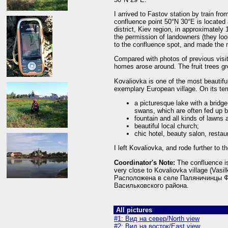
I arrived to Fastov station by train fr
confluence point 50°N 30°E is located 
district, Kiev region, in approximatel
the permission of landowners (they lo
to the confluence spot, and made the 
Compared with photos of previous visi
homes arose around. The fruit trees gr
Kovaliovka is one of the most beautiful 
exemplary European village. On its terr
a picturesque lake with a bridge
swans, which are often fed up b
fountain and all kinds of lawns
beautiful local church;
chic hotel, beauty salon, restaur
I left Kovaliovka, and rode further to 
Coordinator's Note:
The confluence is 
very close to Kovaliovka village (Vasilki
Расположена в селе Паляничинцы Фа
Васильковского района.
All pictures
#1: Вид на север/North view
#2: Вид на восток/East view