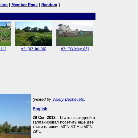
tion
|
Member Page
|
Random
}
-11]
#3: [02-Jul-06]
#2: [03-May-05]
(visited by
Valery Bezhevets
)
English
29-Сен-2012 –
В этот выходной я
запланировал посетить еще две
точки слияния 50°N 30°E и 50°N
29°E.