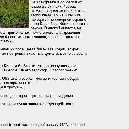
На электричке я добрался от
Киева до станции Фастов,
оттуда продолжил свой путь на
велосипеде. Точка 50°N 30°E
находится на северной окраине
села Ковалёвка Васильковского
района Киевской области, на
ова, прямо на частном огороде. С разрешения
ли к посетителям слияния, я прошел на место
 снимки.
ыдущих посещений 2003–2006 годов, вокруг
ные постройки и частные дома. Заметно выросли
ел Киевской области. Его по праву называют
им селом. На его территории расположены:
. Обитатели озера – белые и черные лебеди,
ем подкармливают;
ы и тротуары;
асоты, ресторан, детское кафе, пиццерия.
е отправился на запад к следующей точке
nned to visit two more confluences, 50°N 30°E and