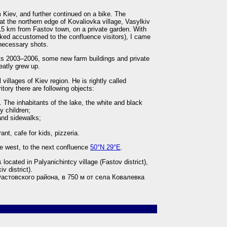
om Kiev, and further continued on a bike. The
at the northern edge of Kovaliovka village, Vasylkiv
y 15 km from Fastov town, on a private garden. With
oked accustomed to the confluence visitors), I came
necessary shots.
ts 2003–2006, some new farm buildings and private
eatly grew up.
villages of Kiev region. He is rightly called
itory there are following objects:
. The inhabitants of the lake, the white and black
y children;
 and sidewalks;
ant, cafe for kids, pizzeria.
the west, to the next confluence
50°N 29°E
.
located in Palyanichintcy village (Fastov district),
v district).
стовского района, в 750 м от cела Ковалевка