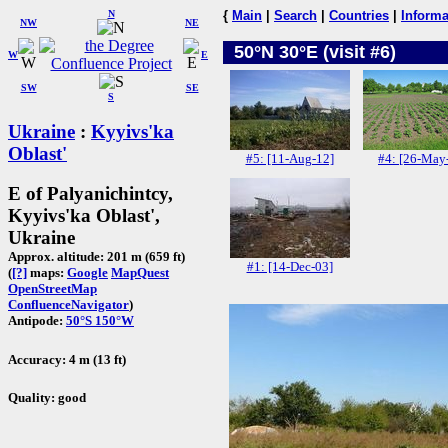
N
{
Main
|
Search
|
Countries
|
Informa
NW
NE
50°N 30°E (visit #6)
W
E
SW
SE
S
Ukraine
:
Kyyivs'ka
Oblast'
#5: [11-Aug-12]
#4: [26-May
E of Palyanichintcy,
Kyyivs'ka Oblast',
Ukraine
Approx. altitude: 201 m (659 ft)
#1: [14-Dec-03]
(
[?]
maps:
Google
MapQuest
OpenStreetMap
ConfluenceNavigator
)
Antipode:
50°S 150°W
Accuracy: 4 m (13 ft)
Quality: good