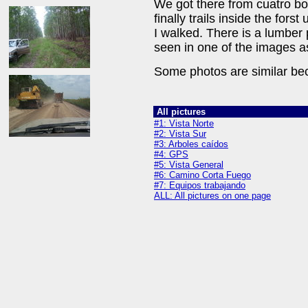
We got there from cuatro b
finally trails inside the for
I walked. There is a lumber
seen in one of the images as
Some photos are similar bec
All pictures
#1: Vista Norte
#2: Vista Sur
#3: Arboles caídos
#4: GPS
#5: Vista General
#6: Camino Corta Fuego
#7: Equipos trabajando
ALL: All pictures on one page