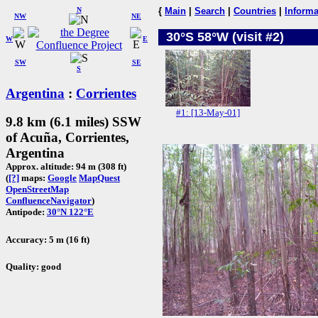
N
{
Main
|
Search
|
Countries
|
Informa
NW
NE
30°S 58°W (visit #2)
W
E
SW
SE
S
Argentina
:
Corrientes
#1: [13-May-01]
9.8 km (6.1 miles) SSW
of Acuña, Corrientes,
Argentina
Approx. altitude: 94 m (308 ft)
(
[?]
maps:
Google
MapQuest
OpenStreetMap
ConfluenceNavigator
)
Antipode:
30°N 122°E
Accuracy: 5 m (16 ft)
Quality: good