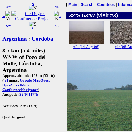
N
{
Main
|
Search
|
Countries
|
Informa
NW
NE
32°S 63°W (visit #3)
W
E
SW
SE
S
Argentina
:
Córdoba
#2: [14-Aug-06]
#1: [08-Au
8.7 km (5.4 miles)
WNW of Pozo del
Molle, Córdoba,
Argentina
Approx. altitude: 168 m (551 ft)
(
[?]
maps:
Google
MapQuest
OpenStreetMap
ConfluenceNavigator
)
Antipode:
32°N 117°E
Accuracy: 5 m (16 ft)
Quality: good