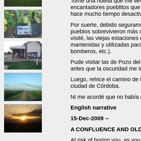
Tomé una huella que me llev
encantadores pueblitos que n
hace mucho tiempo desacti
Por suerte, debido segurame
pueblos sobrevivieron más 
visité, las viejas estaciones
mantenidas y utilizadas para
bomberos, etc.).
Pude visitar las de Pozo de
antes que la oscuridad me i
Luego, rehice el camino de i
ciudad de Córdoba.
Ni me acordé que no había
English narrative
15-Dec-2009 --
A CONFLUENCE AND OLD
At risk of boring you, as yo