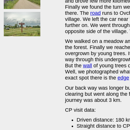
and drove few more kilomet
Finally we found the turn we
there. The
road
runs to Ovch
village. We left the car nea
further on. We went through t
opposite side of the village.
We walked on a meadow amo
the forest. Finally we reach
overgrown by young trees. It
way through this undergrowt
But the
wall
of young trees d
Well, we photographed what
exact spot there is the
edge
Our back way was longer but
clearing but went along the f
journey was about 3 km.
CP visit data:
Driven distance: 180 
Straight distance to CP