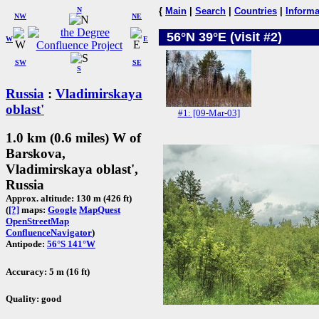
N
{
Main
|
Search
|
Countries
|
Informa
NW
NE
56°N 39°E (visit #2)
W
E
SW
SE
S
Russia
:
Vladimirskaya
oblast'
#1: [09-Mar-03]
1.0 km (0.6 miles) W of
Barskova,
Vladimirskaya oblast',
Russia
Approx. altitude: 130 m (426 ft)
(
[?]
maps:
Google
MapQuest
OpenStreetMap
ConfluenceNavigator
)
Antipode:
56°S 141°W
Accuracy: 5 m (16 ft)
Quality: good