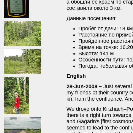
а обошли ее краем по ста
составила около 3 км.
Данные посещения:
Пробег от дачи: 18 км
Расстояние по прямой
Пройденное расстояни
Время на точке: 16.20
Высота: 141 м
Особенности пути: по
Погода: небольшая об
English
28-Jun-2008 –
Just several
my friends at their country c
km from the confluence. And fi
We drove onto Kirzhach–Pok
there is a right turn toward
and Gagarin's [first cosmona
seemed to lead to the conflu