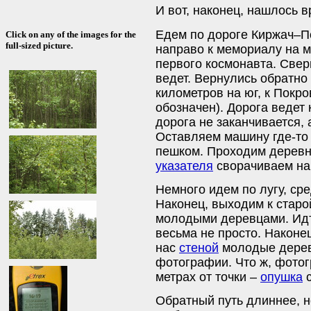
И вот, наконец, нашлось в
Едем по дороге Киржач–П
Click on any of the images for the
full-sized picture.
направо к мемориалу на м
первого космонавта. Сверн
ведет. Вернулись обратно
километров на юг, к Покро
обозначен). Дорога ведет
дорога не заканчивается, 
Оставляем машину где-то 
пешком. Проходим деревн
указателя
сворачиваем нап
Немного идем по лугу, ср
Наконец, выходим к старо
молодыми деревцами. Идти
весьма не просто. Наконе
нас
стеной
молодые дерев
фотографии. Что ж, фотог
метрах от точки –
опушка
с
Обратный путь длиннее, н