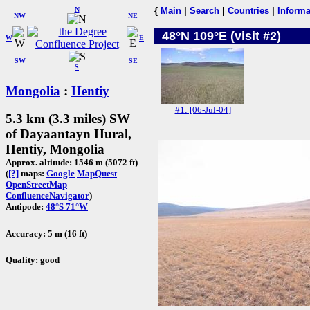
N
{
Main
|
Search
|
Countries
|
Informa
NW
NE
48°N 109°E (visit #2)
W
E
SW
SE
S
Mongolia
:
Hentiy
#1: [06-Jul-04]
5.3 km (3.3 miles) SW
of Dayaantayn Hural,
Hentiy, Mongolia
Approx. altitude: 1546 m (5072 ft)
(
[?]
maps:
Google
MapQuest
OpenStreetMap
ConfluenceNavigator
)
Antipode:
48°S 71°W
Accuracy: 5 m (16 ft)
Quality: good