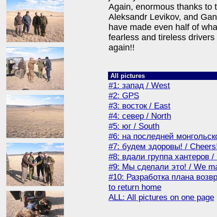
Again, enormous thanks to 
Aleksandr Levikov, and Gan
have made even half of wha
fearless and tireless drivers
again!!
All pictures
#1: запад / West
#2: GPS
#3: восток / East
#4: север / North
#5: юг / South
#6: на последней монгольской
#7: будем здоровы! / Cheers
#8: вдали группа хантеров / 
#9: Мы сделали это! / We ma
#10: Разработка плана возвр
to return home
ALL: All pictures on one page