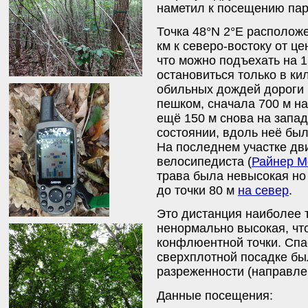
наметил к посещению пар
Точка 48°N 2°E располож
км к северо-востоку от ц
что можно подъехать на 1
остановиться только в ки
обильных дождей дороги 
пешком, сначала 700 м на
ещё 150 м снова на запа
состоянии, вдоль неё б
На последнем участке дв
велосипедиста (
Райнер М
трава была невысокая н
до точки 80 м
на север
.
Это дистанция наиболее т
ненормально высокая, чт
конфлюентной точки. Спас
сверхплотной посадке б
разреженности (направл
Данные посещения: