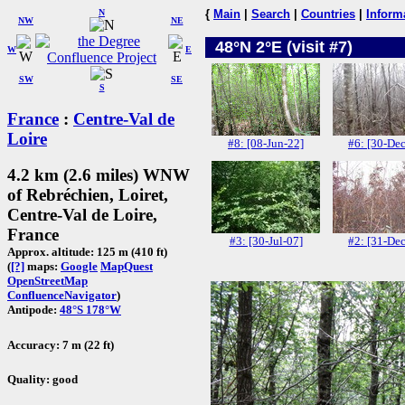
N
{
Main
|
Search
|
Countries
|
Inform
NW
NE
48°N 2°E (visit #7)
W
E
SW
SE
S
France
:
Centre-Val de
Loire
#8: [08-Jun-22]
#6: [30-De
4.2 km (2.6 miles) WNW
of Rebréchien, Loiret,
Centre-Val de Loire,
France
#3: [30-Jul-07]
#2: [31-De
Approx. altitude: 125 m (410 ft)
(
[?]
maps:
Google
MapQuest
OpenStreetMap
ConfluenceNavigator
)
Antipode:
48°S 178°W
Accuracy: 7 m (22 ft)
Quality: good