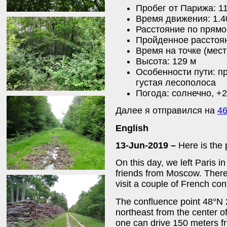
Пробег от Парижа: 1
Время движения: 1.4
Расстояние по прямой
Пройденное расстояни
Время на точке (мест
Высота: 129 м
Особенности пути: пр
густая лесополоса
Погода: солнечно, +2
Далее я отправился на
46
English
13-Jun-2019 –
Here is the 
On this day, we left Paris i
friends from Moscow. There
visit a couple of French co
The confluence point 48°N 2°
northeast from the center o
one can drive 150 meters fro