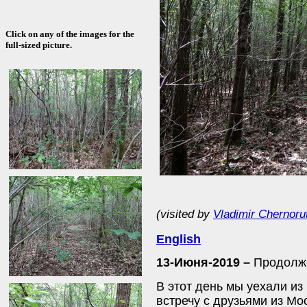
Click on any of the images for the
full-sized picture.
(visited by
Vladimir Chernoru
English
13-Июня-2019 –
Продолж
В этот день мы уехали и
встречу с друзьями из Мо