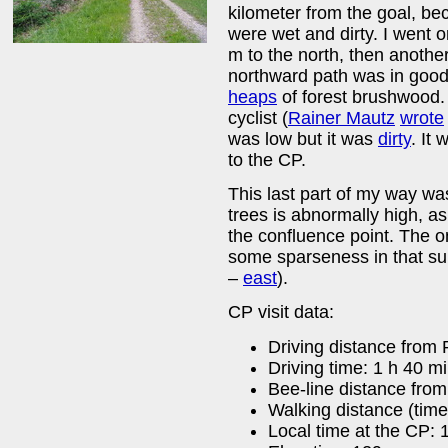
kilometer from the goal, be
were wet and dirty. I went o
m to the north, then anothe
northward path was in good
heaps
of forest brushwood. 
cyclist (
Rainer Mautz
wrote
was low but it was
dirty
. It
to the CP.
This last part of my way was
trees is abnormally high, a
the confluence point. The o
some sparseness in that su
–
east
).
CP visit data:
Driving distance from 
Driving time: 1 h 40 m
Bee-line distance from
Walking distance (time
Local time at the CP: 