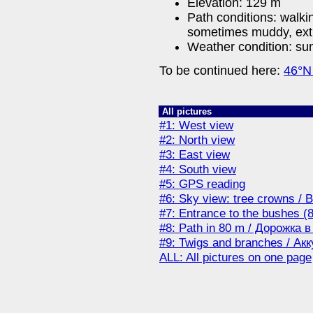
Elevation: 129 m
Path conditions: walkin
sometimes muddy, extre
Weather condition: su
To be continued here:
46°N
All pictures
#1: West view
#2: North view
#3: East view
#4: South view
#5: GPS reading
#6: Sky view: tree crowns /
#7: Entrance to the bushes (
#8: Path in 80 m / Дорожка в
#9: Twigs and branches / Ак
ALL: All pictures on one page