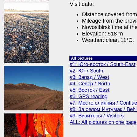
Visit data:
Distance covered from
Mileage from the prev
Novosibirsk time at the
Elevation: 518 m
Weather: clear, 11°C.
All pictures
#1: Юго-восток / South-East
#2: Юг / South
#3: Запад / West
#4: Север / North
#5: Восток / East
#6: GPS reading
#7: Место слияния / Conflue
#8: За селом Интумак / Behi
#9: Визитеры / Visitors
ALL: All pictures on one page