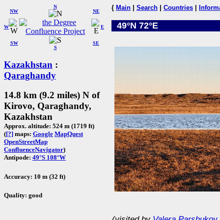
N
{
Main
|
Search
|
Countries
|
Inform
NW
NE
49°N 72°E
W
E
SW
SE
S
Kazakhstan
:
Qaraghandy
14.8 km (9.2 miles) N of
Kirovo, Qaraghandy,
Kazakhstan
Approx. altitude: 524 m (1719 ft)
(
[?]
maps:
Google
MapQuest
OpenStreetMap
ConfluenceNavigator
)
Antipode:
49°S 108°W
Accuracy: 10 m (32 ft)
Quality: good
(visited by
Valera Parshukov