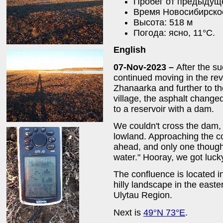
Пробег от предыдуще
Время Новосибирское
Высота: 518 м
Погода: ясно, 11°C.
English
07-Nov-2023 –
After the su
continued moving in the reve
Zhanaarka and further to th
village, the asphalt change
to a reservoir with a dam.
We couldn't cross the dam
lowland. Approaching the c
ahead, and only one thought
water." Hooray, we got luck
The confluence is located in
hilly landscape in the easte
Ulytau Region.
Next is
49°N 73°E
.