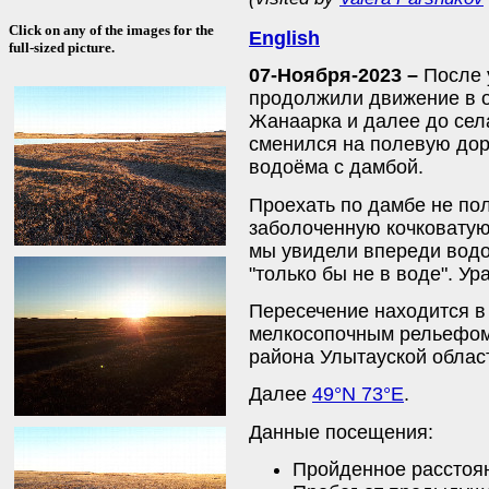
Click on any of the images for the
English
full-sized picture.
07-Ноября-2023 –
После
продолжили движение в 
Жанаарка и далее до сел
сменился на полевую дор
водоёма с дамбой.
Проехать по дамбе не по
заболоченную кочковатую
мы увидели впереди водо
"только бы не в воде". Ур
Пересечение находится в 
мелкосопочным рельефом 
района Улытауской облас
Далее
49°N 73°E
.
Данные посещения:
Пройденное расстоян