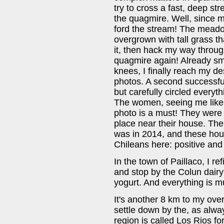
try to cross a fast, deep str
the quagmire. Well, since m
ford the stream! The meado
overgrown with tall grass th
it, then hack my way through
quagmire again! Already s
knees, I finally reach my d
photos. A second successful 
but carefully circled everyt
The women, seeing me like 
photo is a must! They were
place near their house. The 
was in 2014, and these house
Chileans here: positive and
In the town of Paillaco, I ref
and stop by the Colun dairy 
yogurt. And everything is m
It's another 8 km to my overn
settle down by the, as alway
region is called Los Rios fo