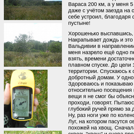
Вараса 200 км, а у меня 
даже с учётом заезда на 
себе устроил, благодаря
пустыне!
Хорошенько выспавшись, б
Накрапывает дождь и это
Вальдивии в направлении 
меня назрело ещё одно п
взять, времени достаточн
плавном спуске. До цели 1
территории. Спускаюсь к 
добротный домам. У одно
Здороваюсь и показываю 
относительно посещения 
вещи я не смог бы объясн
проходи, говорят. Пытаюс
глубокий ручей прямо за 
Ну, раз ноги уже по колен
Луг, на котором пасутся 
похожей на хвощ. Сначал
сквозь "хвощ" и снова пр