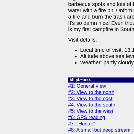
barbecue spots and lots of t
water with a fire pit. Unfortun
a fire and burn the trash aro
It's so damn nice! Even thou
is my first campfire in Sout
Visit details:
Local time of visit: 13:
Altitude above sea lev
Weather: partly cloud
All pictures
#1: General view
#2: View to the north
#3: View to the east
#4: View to the south
#5: View to the west
#6: GPS reading
#7: "Hunter"
#8: A small but deep stream