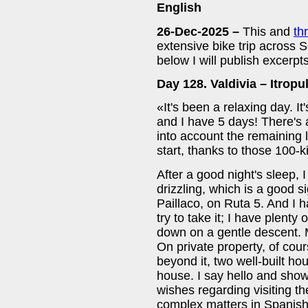
English
26-Dec-2025 –
This and
th
extensive bike trip across S
below I will publish excerpts
Day 128. Valdivia – Itropu
«It's been a relaxing day. I
and I have 5 days! There's 
into account the remaining la
start, thanks to those 100-k
After a good night's sleep, I
drizzling, which is a good si
Paillaco, on Ruta 5. And I 
try to take it; I have plenty
down on a gentle descent. 
On private property, of cou
beyond it, two well-built h
house. I say hello and sho
wishes regarding visiting the
complex matters in Spanish.