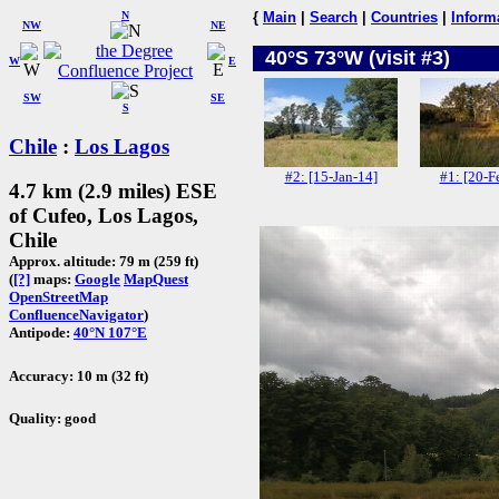
N
{
Main
|
Search
|
Countries
|
Inform
NW
NE
40°S 73°W (visit #3)
W
E
SW
SE
S
Chile
:
Los Lagos
#2: [15-Jan-14]
#1: [20-F
4.7 km (2.9 miles) ESE
of Cufeo, Los Lagos,
Chile
Approx. altitude: 79 m (259 ft)
(
[?]
maps:
Google
MapQuest
OpenStreetMap
ConfluenceNavigator
)
Antipode:
40°N 107°E
Accuracy: 10 m (32 ft)
Quality: good