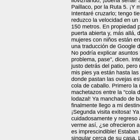
lloviznando, ¡buena señal! 
Paillaco, por la Ruta 5. ¡Y
Intentaré cruzarlo; tengo t
reduzco la velocidad en un
150 metros. En propiedad p
puerta abierta y, más allá,
mujeres con niños están en
una traducción de Google d
No podría explicar asuntos
problema, pase", dicen. Int
justo detrás del patio, per
mis pies ya están hasta las 
donde pastan las ovejas est
cola de caballo. Primero la
machetazos entre la "cola d
lodazal! Ya manchado de ba
finalmente llego a mi desti
¡Segunda visita exitosa! Ya
cuidadosamente y regreso al 
verme así, ¿se ofrecieron 
es imprescindible! Estaban 
singular cerca de su casa. L