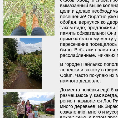
вымазанный выше колена 
цели и делаю необходимы
посещение! Обратно уже н
обойдя, вернулся ко двор
таком виде, предложили 
память обязательно! Они
примечательному месту у 
пересечение посещалось в
было. Всё-таки нравятся 
расслабленные. Никаких 
В городе Пайльяко попол
лепешки и захожу в фир
Colun. Часто покупаю их м
намного дешевле.
До места ночёвки ещё 8 к
размещаюсь у, как всегда,
регион называется Лос Ри
много деревьев. Выбираю
сожалению, много и мусор
вокруг себя. А потом прос