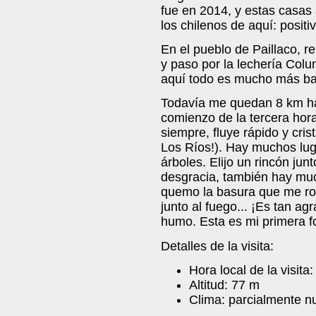
fue en 2014, y estas casas
los chilenos de aquí: positi
En el pueblo de Paillaco, r
y paso por la lechería Colu
aquí todo es mucho más ba
Todavía me quedan 8 km ha
comienzo de la tercera hora
siempre, fluye rápido y cris
Los Ríos!). Hay muchos lu
árboles. Elijo un rincón ju
desgracia, también hay mu
quemo la basura que me ro
junto al fuego... ¡Es tan a
humo. Esta es mi primera 
Detalles de la visita:
Hora local de la visita
Altitud: 77 m
Clima: parcialmente n