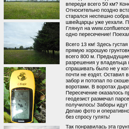
впереди всего 50 км? Кон
Относительно поздно вста
старался неспешно собрат
швейцарцы уже уехали. П
Глянул на www.confluence
одно пересечение! Поеха
Всего 13 км! Здесь густая
прямую хорошую грунтовку
всего 800 м. Предыдущие
разрешения у владельца 
спрашивать было не у ког
почти не ездят. Оставил 
забор и потопал по скош
воротами. В воротах дыр
Пересечение оказалось п
геодезист размечал парсе
получилось! Заборы идут
Делаю фото и оперативно
без спросу гулять!
Так понравилась эта грун