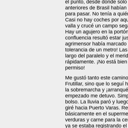
el punto, desde donde solo
anteriores de Brasil habían
para pasar. No tenía a quié
Casi no hay coches por aquí
valla y crucé un campo seg
Hay un agujero en la portón
confluencia resultó estar ju
agrimensor había marcado l
tolerancia de un metro! Las
largo del paralelo y el mer
rápidamente. ¡No está bien
permiso!
Me gustó tanto este camino 
Frutillar, sino que lo seguí 
la sobremarcha y ¡arranqué!
empezado me detuvo. Simpl
bolso. La lluvia paró y lueg
giré hacia Puerto Varas. R
básicamente en el superme
verduras y carne para la cena
ya se estaba registrando el