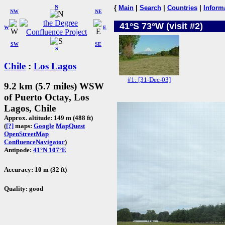
N
{
Main
|
Search
|
Countries
|
Inform
NW
NE
41°S 73°W (visit #2)
W
E
SW
SE
S
Chile
:
Los Lagos
#1: [31-Dec-03]
9.2 km (5.7 miles) WSW
of Puerto Octay, Los
Lagos, Chile
Approx. altitude: 149 m (488 ft)
(
[?]
maps:
Google
MapQuest
OpenStreetMap
ConfluenceNavigator
)
Antipode:
41°N 107°E
Accuracy: 10 m (32 ft)
Quality: good