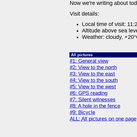
Now we're writing about to
Visit details:
Local time of visit: 11:
Altitude above sea lev
Weather: cloudy, +20
All pictures
#1: General view
#2: View to the north
#3: View to the east
#4: View to the south
#5: View to the west
#6: GPS reading
#7: Silent witnesses
#8: A hole in the fence
#9: Bicycle
ALL: All pictures on one page