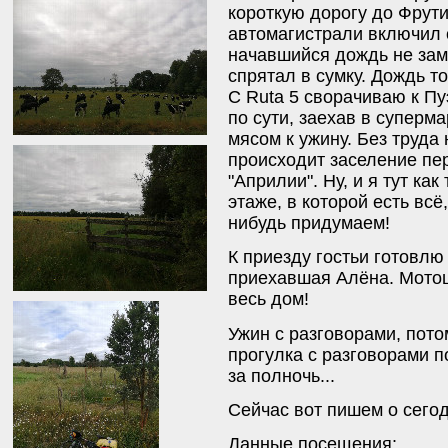
короткую дорогу до Фрути
автомагистрали включил 
начавшийся дождь не зам
спрятал в сумку. Дождь т
С Ruta 5 сворачиваю к Пу
по сути, заехав в суперма
мясом к ужину. Без труда 
происходит заселение пе
"Априлии". Ну, и я тут ка
этаже, в которой есть всё
нибудь придумаем!
К приезду гостьи готовлю
приехавшая Алёна. Мото
весь дом!
Ужин с разговорами, пото
прогулка с разговорами 
за полночь...
Сейчас вот пишем о сего
Данные посещения: