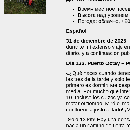
Время местное посещ
Высота над уровнем 
Погода: облачно, +2
Español
31 de diciembre de 2025 
durante mi extenso viaje en
diario, y a continuación pub
Día 132. Puerto Octay – P
«¿Qué haces cuando tienes 
las tres de la tarde y solo
primero es dormir! Me despe
media. Por mucho que inten
10. Incluso los suizos ya 
matar el tiempo. Miré el m
confluencia justo al lado! ¡
¡Solo 13 km! Hay una densa 
hacia un camino de tierra 