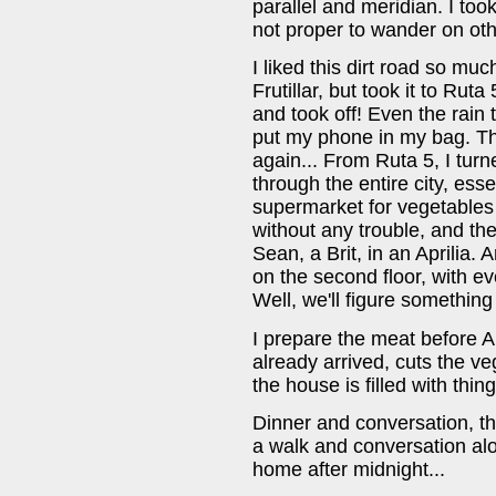
parallel and meridian. I too
not proper to wander on oth
I liked this dirt road so much
Frutillar, but took it to Ru
and took off! Even the rain 
put my phone in my bag. Th
again... From Ruta 5, I turn
through the entire city, ess
supermarket for vegetables 
without any trouble, and ther
Sean, a Brit, in an Aprilia. 
on the second floor, with 
Well, we'll figure something
I prepare the meat before A
already arrived, cuts the v
the house is filled with thing
Dinner and conversation, th
a walk and conversation a
home after midnight...