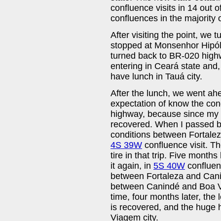
confluence visits in 14 out o
confluences in the majority o
After visiting the point, we 
stopped at Monsenhor Hipólit
turned back to BR-020 highw
entering in Ceará state and,
have lunch in Tauá city.
After the lunch, we went ah
expectation of know the condi
highway, because since my c
recovered. When I passed by 
conditions between Fortaleza
4S 39W
confluence visit. Th
tire in that trip. Five month
it again, in
5S 40W
confluenc
between Fortaleza and Cani
between Canindé and Boa Vi
time, four months later, t
is recovered, and the huge h
Viagem city.