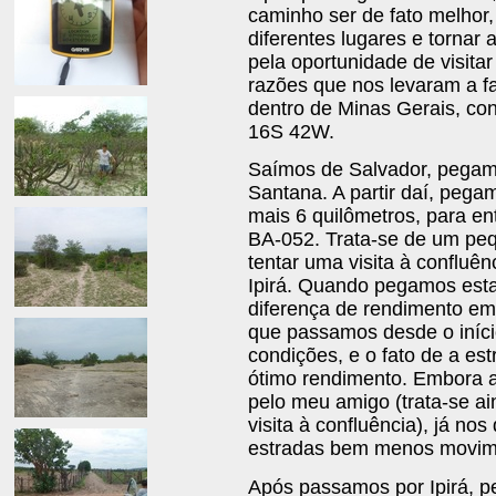
caminho ser de fato melhor
diferentes lugares e tornar
pela oportunidade de visit
razões que nos levaram a f
dentro de Minas Gerais, con
16S 42W.
Saímos de Salvador, pegam
Santana. A partir daí, pega
mais 6 quilômetros, para en
BA-052. Trata-se de um peq
tentar uma visita à confluên
Ipirá. Quando pegamos est
diferença de rendimento em
que passamos desde o iníci
condições, e o fato de a es
ótimo rendimento. Embora a
pelo meu amigo (trata-se ai
visita à confluência), já n
estradas bem menos movime
Após passamos por Ipirá, pe