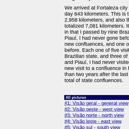
We arrived at Fortaleza city b
day 643 kilometers. This is 
2,958 kilometers, and also t
totalized 7,081 kilometers. 
in that I passed by nine Bra
Piauí, I had never gone befo
new confluences, and one o
before. Each one of five visi
Brazilian state, and three o
and Piauí, I had never visi
new visit to a confluence in
than two years after the last
total of state confluences.
All pictures
#1: Visão geral - general view
#2: Visão oeste - west view
#3: Visão norte - north view
#4: Visão leste - east view
#5: Visão sul - south view