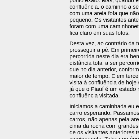
ponto exato. Mas, quando 
confluência, o caminho a s
com uma areia fofa que não 
pequeno. Os visitantes ante
foram com uma caminhonete
fica claro em suas fotos.
Desta vez, ao contrário da t
prosseguir a pé. Em primeir
percorrida neste dia era b
distância total a ser percor
que no dia anterior, conform
maior de tempo. E em terce
visita à confluência de hoje
já que o Piauí é um estado
confluência visitada.
Iniciamos a caminhada eu e
carro esperando. Passamos p
carros, não apenas pela ar
cima da rocha com grandes 
de os visitantes anteriores
caminhonete. Talvez na époc