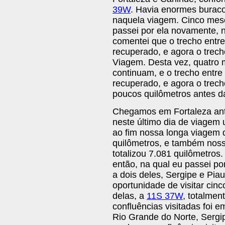
39W
. Havia enormes buraco
naquela viagem. Cinco mes
passei por ela novamente, n
comentei que o trecho entre
recuperado, e agora o trec
Viagem. Desta vez, quatro 
continuam, e o trecho entr
recuperado, e agora o trech
poucos quilômetros antes d
Chegamos em Fortaleza ant
neste último dia de viagem
ao fim nossa longa viagem d
quilômetros, e também noss
totalizou 7.081 quilômetros
então, na qual eu passei po
a dois deles, Sergipe e Piau
oportunidade de visitar cin
delas, a
11S 37W
, totalmen
confluências visitadas foi e
Rio Grande do Norte, Sergip