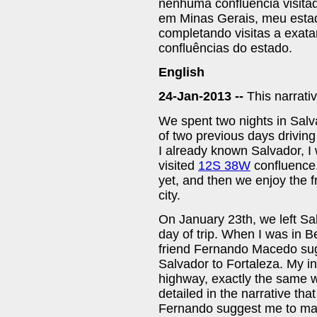
nenhuma confluência visitada
em Minas Gerais, meu estad
completando visitas a exat
confluências do estado.
English
24-Jan-2013 --
This narrati
We spent two nights in Salvad
of two previous days driving
I already known Salvador, I
visited
12S 38W
confluence.
yet, and then we enjoy the fr
city.
On January 23th, we left Sal
day of trip. When I was in 
friend Fernando Macedo sug
Salvador to Fortaleza. My in
highway, exactly the same w
detailed in the narrative that
Fernando suggest me to mak