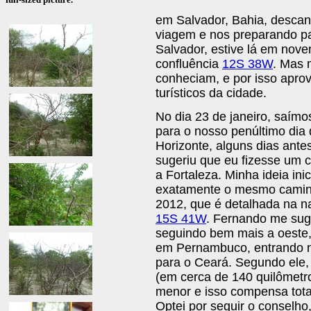
em Salvador, Bahia, descan
viagem e nos preparando par
Salvador, estive lá em nove
confluência
12S 38W
. Mas 
conheciam, e por isso aprov
turísticos da cidade.
No dia 23 de janeiro, saím
para o nosso penúltimo dia
Horizonte, alguns dias an
sugeriu que eu fizesse um c
a Fortaleza. Minha ideia ini
exatamente o mesmo caminh
2012, que é detalhada na n
15S 41W
. Fernando me sug
seguindo bem mais a oeste,
em Pernambuco, entrando no
para o Ceará. Segundo ele,
(em cerca de 140 quilômetro
menor e isso compensa total
Optei por seguir o conselho