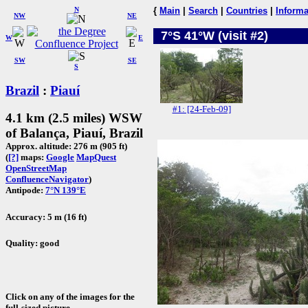
N
{
Main
|
Search
|
Countries
|
Informa
NW
NE
7°S 41°W (visit #2)
W
E
SW
SE
S
Brazil
:
Piauí
#1: [24-Feb-09]
4.1 km (2.5 miles) WSW
of Balança, Piauí, Brazil
Approx. altitude: 276 m (905 ft)
(
[?]
maps:
Google
MapQuest
OpenStreetMap
ConfluenceNavigator
)
Antipode:
7°N 139°E
Accuracy: 5 m (16 ft)
Quality: good
Click on any of the images for the
full-sized picture.