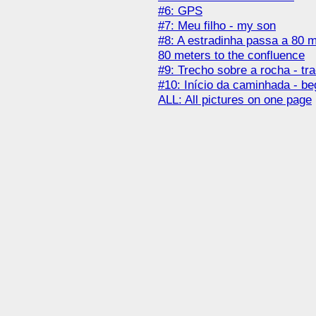
#6: GPS
#7: Meu filho - my son
#8: A estradinha passa a 80 m
80 meters to the confluence
#9: Trecho sobre a rocha - tr
#10: Início da caminhada - be
ALL: All pictures on one page