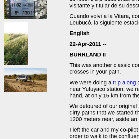
visitante y titular de su des
Cuando volví a la Vitara, c
Leubucó, la siguiente estació
English
22-Apr-2011 --
BURRLAND II
This was another classic con
crosses in your path.
We were doing a
trip along
near Yutuyaco station, we r
hand, at only 15 km from th
We detoured of our original
dirty paths that we started t
1200 meters near, aside an i
I left the car and my co-pil
order to walk to the conflu