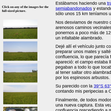
Estábamos haciendo una
tr
Click on any of the images for the
semiabandonados
y estando
full-sized picture.
sólo unos 15 km teníamos u
Nos desviamos de nuestro de
arenosos caminos vecinales
ponernos a poco más de 120
un infaltable alambrado.
Dejé allí el vehículo junto 
preparar unos mates y salté
confluencia, lo que parecía 
apareció: el campo estaba l
pegaban a todo lo que tocab
al tener saltar otro alambra
por los espinosos arbustos.
Su parecido con la
39°S 63
contando mis peripecias a 
Finalmente, de todos modos 
una nueva captura. Esta ve
confluencia precediendo a m