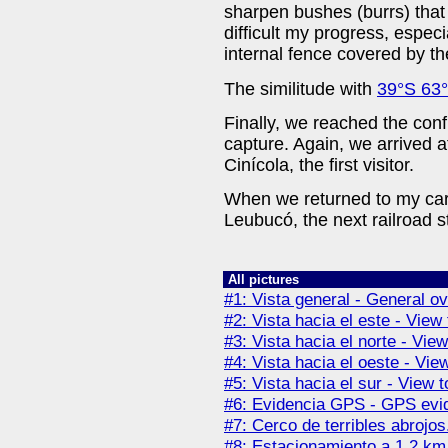
sharpen bushes (burrs) that
difficult my progress, espec
internal fence covered by t
The similitude with
39°S 63
Finally, we reached the con
capture. Again, we arrived a
Cinícola, the first visitor.
When we returned to my car,
Leubucó, the next railroad st
All pictures
#1: Vista general - General o
#2: Vista hacia el este - View 
#3: Vista hacia el norte - View
#4: Vista hacia el oeste - Vie
#5: Vista hacia el sur - View t
#6: Evidencia GPS - GPS evi
#7: Cerco de terribles abrojos
#8: Estacionamiento a 1.2 km 