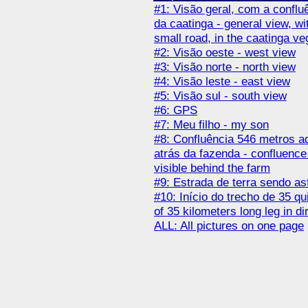
#1: Visão geral, com a conflu
da caatinga - general view, wi
small road, in the caatinga ve
#2: Visão oeste - west view
#3: Visão norte - north view
#4: Visão leste - east view
#5: Visão sul - south view
#6: GPS
#7: Meu filho - my son
#8: Confluência 546 metros adi
atrás da fazenda - confluence 
visible behind the farm
#9: Estrada de terra sendo asf
#10: Início do trecho de 35 qu
of 35 kilometers long leg in di
ALL: All pictures on one page