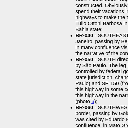
constructed. Obviously,
spend their vacations 
highways to make the t
Tulio Ottoni Barbosa in 
Bahia state;
BR-040
- SOUTHEAST di
Janeiro, passing by Be
in many confluence visi
the narrative of the con
BR-050
- SOUTH direct
by São Paulo. The leg 
controlled by federal 
state jurisdiction, cha
Paulo) and SP-150 (fro
this highway in some co
this highway in the narr
(photo
6
);
BR-060
- SOUTHWEST di
border, passing by Go
was cited by Eduardo Ha
confluence, in Mato Gr