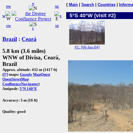
N
{
Main
|
Search
|
Countries
|
Informa
NW
NE
5°S 40°W (visit #2)
W
E
SW
SE
S
Brazil
:
Ceará
#1: [06-Jan-04]
5.8 km (3.6 miles)
WNW of Divisa, Ceará,
Brazil
Approx. altitude: 432 m (1417 ft)
(
[?]
maps:
Google
MapQuest
OpenStreetMap
ConfluenceNavigator
)
Antipode:
5°N 140°E
Accuracy: 5 m (16 ft)
Quality: good