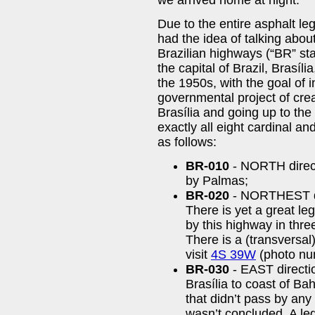
Due to the entire asphalt le
had the idea of talking about
Brazilian highways (“BR” sta
the capital of Brazil, Brasília
the 1950s, with the goal of i
governmental project of crea
Brasília and going up to the
exactly all eight cardinal a
as follows:
BR-010
- NORTH direct
by Palmas;
BR-020
- NORTHEST dir
There is yet a great leg
by this highway in three
There is a (transversal)
visit
4S 39W
(photo n
BR-030
- EAST directi
Brasília to coast of Ba
that didn’t pass by any c
wasn’t concluded. A le