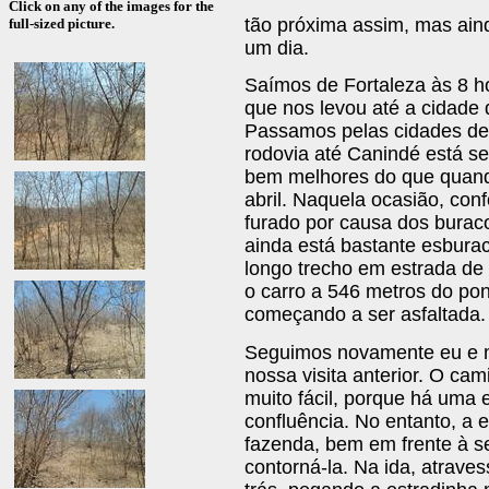
Click on any of the images for the
tão próxima assim, mas ain
full-sized picture.
um dia.
Saímos de Fortaleza às 8 h
que nos levou até a cidade
Passamos pelas cidades de
rodovia até Canindé está s
bem melhores do que quando
abril. Naquela ocasião, conf
furado por causa dos burac
ainda está bastante esbur
longo trecho em estrada de 
o carro a 546 metros do pon
começando a ser asfaltada.
Seguimos novamente eu e me
nossa visita anterior. O ca
muito fácil, porque há uma 
confluência. No entanto, a 
fazenda, bem em frente à se
contorná-la. Na ida, atrav