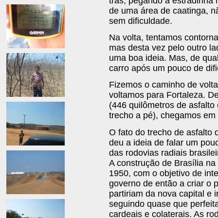
trás, pegando a estradinha 
de uma área de caatinga, 
sem dificuldade.
Na volta, tentamos contorna
mas desta vez pelo outro la
uma boa ideia. Mas, de qua
carro após um pouco de difi
Fizemos o caminho de volt
voltamos para Fortaleza. De
(446 quilômetros de asfalto 
trecho a pé), chegamos em c
O fato do trecho de asfalto
deu a ideia de falar um pouc
das rodovias radiais brasi
A construção de Brasília na
1950, com o objetivo de inte
governo de então a criar o p
partiriam da nova capital e 
seguindo quase que perfeit
cardeais e colaterais. As ro