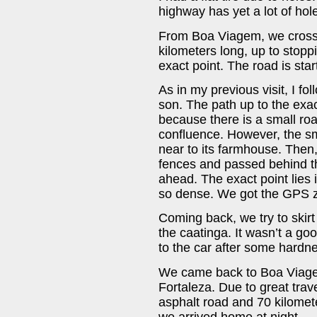
highway has yet a lot of hol
From Boa Viagem, we crossed
kilometers long, up to stopp
exact point. The road is star
As in my previous visit, I fo
son. The path up to the exact
because there is a small roa
confluence. However, the sm
near to its farmhouse. Then,
fences and passed behind th
ahead. The exact point lies 
so dense. We got the GPS z
Coming back, we try to skirt
the caatinga. It wasn’t a go
to the car after some hardn
We came back to Boa Viage
Fortaleza. Due to great trav
asphalt road and 70 kilometer
we arrived home at night.