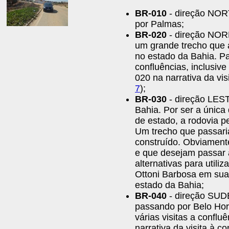
BR-010
- direção NORT
por Palmas;
BR-020
- direção NORD
um grande trecho que a
no estado da Bahia. Pas
confluências, inclusive
020 na narrativa da vis
7
);
BR-030
- direção LESTE
Bahia. Por ser a únic
de estado, a rodovia pe
Um trecho que passaria
construído. Obviament
e que desejam passar a
alternativas para utiliz
Ottoni Barbosa em sua 
estado da Bahia;
BR-040
- direção SUDE
passando por Belo Hori
várias visitas a conflu
narrativa da visita à c