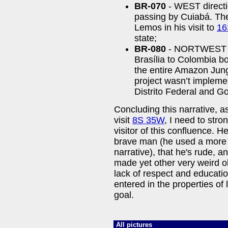
BR-070
- WEST directio
passing by Cuiabá. Th
Lemos in his visit to
16
state;
BR-080
- NORTWEST dir
Brasília to Colombia b
the entire Amazon Jung
project wasn’t impleme
Distrito Federal and Go
Concluding this narrative, as
visit
8S 35W
, I need to str
visitor of this confluence. He
brave man (he used a more 
narrative), that he's rude, 
made yet other very weird ob
lack of respect and educatio
entered in the properties of 
goal.
All pictures