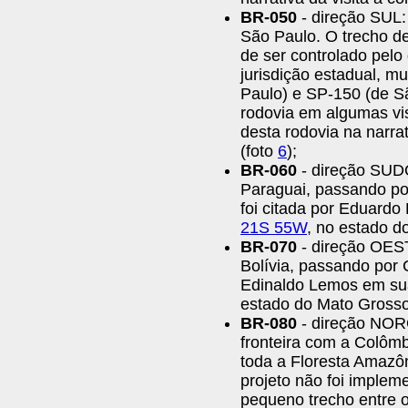
BR-050
- direção SUL: 
São Paulo. O trecho d
de ser controlado pelo
jurisdição estadual, 
Paulo) e SP-150 (de Sã
rodovia em algumas vis
desta rodovia na narrat
(foto
6
);
BR-060
- direção SUDO
Paraguai, passando po
foi citada por Eduardo
21S 55W
, no estado d
BR-070
- direção OESTE
Bolívia, passando por C
Edinaldo Lemos em sua
estado do Mato Grosso
BR-080
- direção NORO
fronteira com a Colôm
toda a Floresta Amazô
projeto não foi implem
pequeno trecho entre o