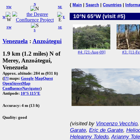
N
{
Main
|
Search
|
Countries
|
Informa
NW
NE
10°N 65°W (visit #5)
W
E
SW
SE
S
Venezuela
:
Anzoátegui
#4: [21-Aug-09]
#3: [11-Fe
1.9 km (1.2 miles) N of
Merey, Anzoátegui,
Venezuela
Approx. altitude: 284 m (931 ft)
(
[?]
maps:
Google
MapQuest
OpenStreetMap
ConfluenceNavigator
)
Antipode:
10°S 115°E
Accuracy: 4 m (13 ft)
Quality: good
(visited by
Vincenzo Vecchio
Garate
,
Eric de Garate
,
Helio
Heleanny Toledo
,
Arianny Tol