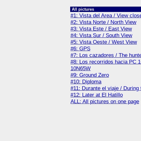
All pictures
#1: Vista del Area / View clos
#2: Vista Norte / North View
#3: Vista Este / East View
#4: Vista Sur / South View
#5: Vista Oeste / West View
#6: GPS
#7: Los cazadores / The hunt
#8: Los recorridos hacia PC 
10N65W
#9: Ground Zero
#10: Diploma
#11: Durante el viaje / During 
#12: Later at El Hatillo
ALL: All pictures on one page