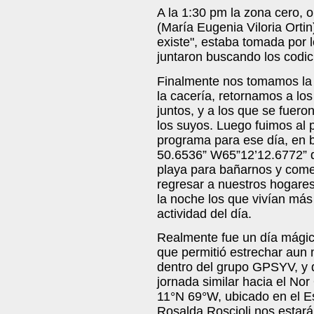
A la 1:30 pm la zona cero,
(María Eugenia Viloria Ortin
existe", estaba tomada por
juntaron buscando los codic
Finalmente nos tomamos la 
la cacería, retornamos a lo
juntos, y a los que se fuer
los suyos. Luego fuimos al p
programa para ese día, en
50.6536” W65”12’12.6772” qu
playa para bañarnos y come
regresar a nuestros hogares
la noche los que vivían más
actividad del día.
Realmente fue un día mágic
que permitió estrechar aun
dentro del grupo GPSYV, y q
jornada similar hacia el Nor
11°N 69°W, ubicado en el E
Rosalda Roscioli nos estar