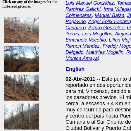
Click on any of the images for the
Luis Manuel González
,
Tomas
full-sized picture.
Ramirez Galicki
,
Irma Villega
Colmenares
,
Manuel Balza
,
J
Pagavino
,
Angel Felix Fanarr
Casbarro
,
Arturo Gonzalez
,
O
Torres
,
Luis Mogollon
,
Alejand
Emanuele Vecchio
,
Lilian Mej
Remon Mendez
,
Freddy Mogo
Delgado
,
Matthias Mogelin
,
R
Monica Amaya
)
English
02-Abr-2011 --
Este punto d
reportado en dos oportunida
para mi, Vincenzo, debido a
los cazadores previos. El m
cerca, a escasos 3,4 Km en l
muy concurrida para destino 
y centro del país hacia Puer
Cumana o al Sur Oriente de
Ciudad Bolívar y Puerto Ord