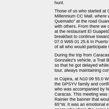
hunt.
Those of us who started at 
Millennium CC Mall, where w
Quemaito" at the road Guar
with others. From there we 
at the restaurant El Guapet
breakfast to continue towar
07.0 W65 01 25.6 In Puerto P
of all who would participate 
During the trip from Caracas
Gonzalez's vehicle, a Trail 
so that he got delayed while
tour, always maintaining con
In Cúpira, at N10 09 55.0 W
the GPSYV family and confl
who was accompanied by his
Caracas. This meeting was
Rainier the banner that wo
65°W. It was an emotional ev