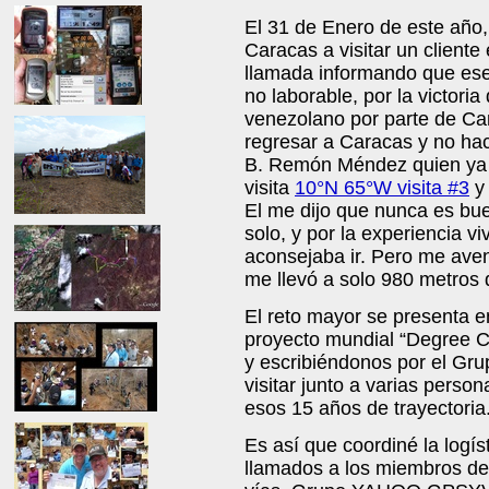
El 31 de Enero de este año,
Caracas a visitar un cliente
llamada informando que ese
no laborable, por la victor
venezolano por parte de Ca
regresar a Caracas y no ha
B. Remón Méndez quien ya 
visita
10°N 65°W visita #3
y 
El me dijo que nunca es bu
solo, y por la experiencia vi
aconsejaba ir. Pero me aven
me llevó a solo 980 metros 
El reto mayor se presenta e
proyecto mundial “Degree C
y escribiéndonos por el Gr
visitar junto a varias perso
esos 15 años de trayectoria
Es así que coordiné la logís
llamados a los miembros de