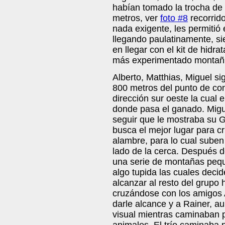
habían tomado la trocha de 
metros, ver
foto #8
recorrido
nada exigente, les permitió
llegando paulatinamente, si
en llegar con el kit de hidr
más experimentado montañi
Alberto, Matthias, Miguel si
800 metros del punto de co
dirección sur oeste la cual
donde pasa el ganado. Migue
seguir que le mostraba su G
busca el mejor lugar para cr
alambre, para lo cual suben
lado de la cerca. Después d
una serie de montañas peq
algo tupida las cuales deci
alcanzar al resto del grupo 
cruzándose con los amigos A
darle alcance y a Rainer, a
visual mientras caminaban 
animales. El trío caminaba p