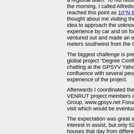
a regional team. To not ret
the morning, I called Alfr
reached this point as
10°N 6
thought about me visiting th
idea to approach the unkno
experience by car and on foo
ventured out and made an ex
meters southwest from the
The biggest challenge is pr
global project "Degree Conf
chatting at the GPSYV Yahoo
confluence with several peop
experience of the project.
Afterwards I coordinated the o
VENRUT project members i
Group, www.gpsyv.net Forum
visit which would be eventu
The expectation was great 
interest in assist, but only 
houses that day from differen