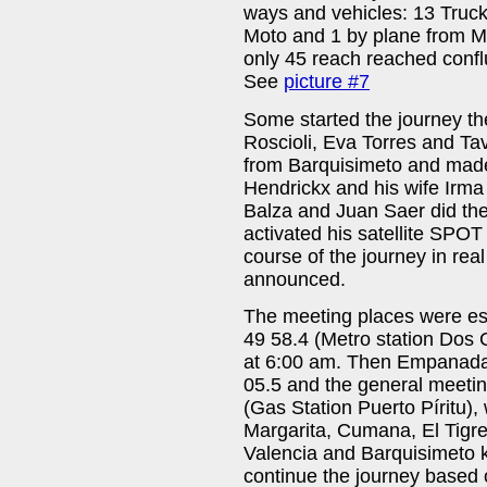
ways and vehicles: 13 Trucks
Moto and 1 by plane from Ma
only 45 reach reached confl
See
picture #7
Some started the journey th
Roscioli, Eva Torres and Tav
from Barquisimeto and made 
Hendrickx and his wife Irma
Balza and Juan Saer did the
activated his satellite SPOT
course of the journey in rea
announced.
The meeting places were es
49 58.4 (Metro station Dos 
at 6:00 am. Then Empanada
05.5 and the general meeti
(Gas Station Puerto Píritu),
Margarita, Cumana, El Tigre
Valencia and Barquisimeto 
continue the journey based 