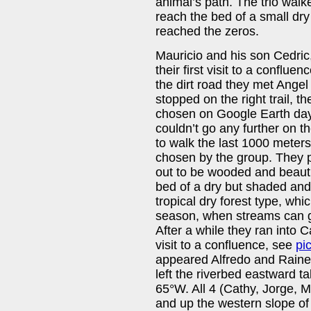
animal’s path. The trio walke
reach the bed of a small dry 
reached the zeros.
Mauricio and his son Cedri
their first visit to a conflu
the dirt road they met Angel
stopped on the right trail, th
chosen on Google Earth day
couldn’t go any further on t
to walk the last 1000 meter
chosen by the group. They p
out to be wooded and beautif
bed of a dry but shaded and
tropical dry forest type, whi
season, when streams can g
After a while they ran into 
visit to a confluence, see
pi
appeared Alfredo and Raine
left the riverbed eastward t
65°W. All 4 (Cathy, Jorge, M
and up the western slope of