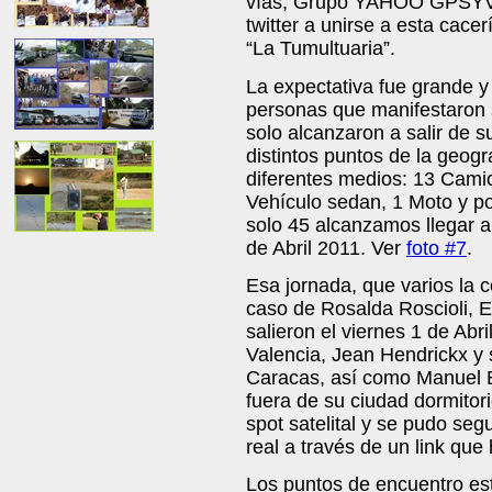
vías, Grupo YAHOO GPSYV,
twitter a unirse a esta cac
“La Tumultuaria”.
La expectativa fue grande y
personas que manifestaron su
solo alcanzaron a salir de 
distintos puntos de la geogr
diferentes medios: 13 Cami
Vehículo sedan, 1 Moto y p
solo 45 alcanzamos llegar a 
de Abril 2011. Ver
foto #7
.
Esa jornada, que varios la 
caso de Rosalda Roscioli, E
salieron el viernes 1 de Ab
Valencia, Jean Hendrickx y
Caracas, así como Manuel B
fuera de su ciudad dormitor
spot satelital y se pudo segu
real a través de un link qu
Los puntos de encuentro es