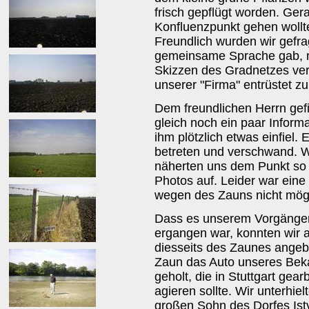
frisch gepflügt worden. Ger
Konfluenzpunkt gehen wollt
Freundlich wurden wir gefra
gemeinsame Sprache gab, m
Skizzen des Gradnetzes verd
unserer "Firma" entrüstet 
Dem freundlichen Herrn gefi
gleich noch ein paar Inform
ihm plötzlich etwas einfiel. 
betreten und verschwand. W
näherten uns dem Punkt so 
Photos auf. Leider war ein
wegen des Zauns nicht mögl
Dass es unserem Vorgänger
ergangen war, konnten wir 
diesseits des Zaunes angebr
Zaun das Auto unseres Beka
geholt, die in Stuttgart gea
agieren sollte. Wir unterhie
großen Sohn des Dorfes Istv