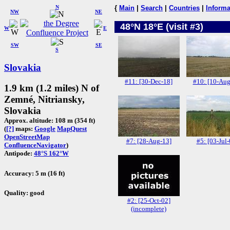
N
{
Main
|
Search
|
Countries
|
Informa
NW
NE
48°N 18°E (visit #3)
W
E
SW
SE
S
Slovakia
#11: [30-Dec-18]
#10: [10-Aug
1.9 km (1.2 miles) N of
Zemné, Nitriansky,
Slovakia
Approx. altitude: 108 m (354 ft)
(
[?]
maps:
Google
MapQuest
OpenStreetMap
#7: [28-Aug-13]
#5: [03-Jul-
ConfluenceNavigator
)
Antipode:
48°S 162°W
Accuracy: 5 m (16 ft)
Quality: good
#2: [25-Oct-02]
(incomplete)